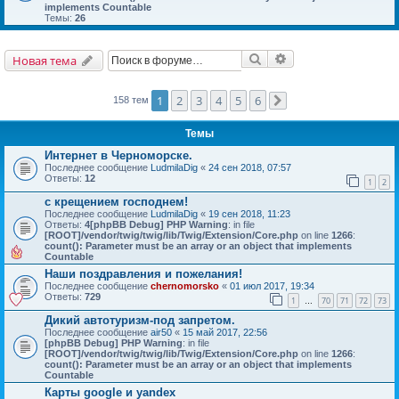
implements Countable
Темы:
26
Поиск
Расширенный поис
Новая тема
1
2
3
4
5
6
158 тем
След.
Темы
Интернет в Черноморске.
Последнее сообщение
LudmilaDig
«
24 сен 2018, 07:57
Ответы:
12
1
2
с крещением господнем!
Последнее сообщение
LudmilaDig
«
19 сен 2018, 11:23
Ответы:
4
[phpBB Debug] PHP Warning
: in file
[ROOT]/vendor/twig/twig/lib/Twig/Extension/Core.php
on line
1266
:
count(): Parameter must be an array or an object that implements
Countable
Наши поздравления и пожелания!
Последнее сообщение
chernomorsko
«
01 июл 2017, 19:34
Ответы:
729
1
70
71
72
73
…
Дикий автотуризм-под запретом.
Последнее сообщение
air50
«
15 май 2017, 22:56
[phpBB Debug] PHP Warning
: in file
[ROOT]/vendor/twig/twig/lib/Twig/Extension/Core.php
on line
1266
:
count(): Parameter must be an array or an object that implements
Countable
Карты google и yandex