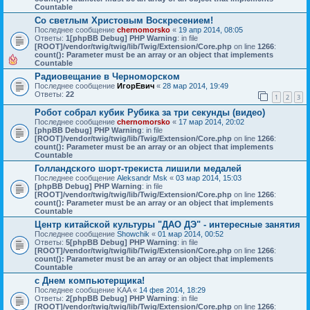
Countable
Со светлым Христовым Воскресением!
Последнее сообщение
chernomorsko
«
19 апр 2014, 08:05
Ответы:
1
[phpBB Debug] PHP Warning
: in file
[ROOT]/vendor/twig/twig/lib/Twig/Extension/Core.php
on line
1266
:
count(): Parameter must be an array or an object that implements
Countable
Радиовещание в Черноморском
Последнее сообщение
ИгорЕвич
«
28 мар 2014, 19:49
Ответы:
22
1
2
3
Робот собрал кубик Рубика за три секунды (видео)
Последнее сообщение
chernomorsko
«
17 мар 2014, 20:02
[phpBB Debug] PHP Warning
: in file
[ROOT]/vendor/twig/twig/lib/Twig/Extension/Core.php
on line
1266
:
count(): Parameter must be an array or an object that implements
Countable
Голландского шорт-трекиста лишили медалей
Последнее сообщение
Aleksandr Msk
«
03 мар 2014, 15:03
[phpBB Debug] PHP Warning
: in file
[ROOT]/vendor/twig/twig/lib/Twig/Extension/Core.php
on line
1266
:
count(): Parameter must be an array or an object that implements
Countable
Центр китайской культуры "ДАО ДЭ" - интересные занятия
Последнее сообщение
Showchik
«
01 мар 2014, 00:52
Ответы:
5
[phpBB Debug] PHP Warning
: in file
[ROOT]/vendor/twig/twig/lib/Twig/Extension/Core.php
on line
1266
:
count(): Parameter must be an array or an object that implements
Countable
с Днем компьютерщика!
Последнее сообщение
KAA
«
14 фев 2014, 18:29
Ответы:
2
[phpBB Debug] PHP Warning
: in file
[ROOT]/vendor/twig/twig/lib/Twig/Extension/Core.php
on line
1266
: