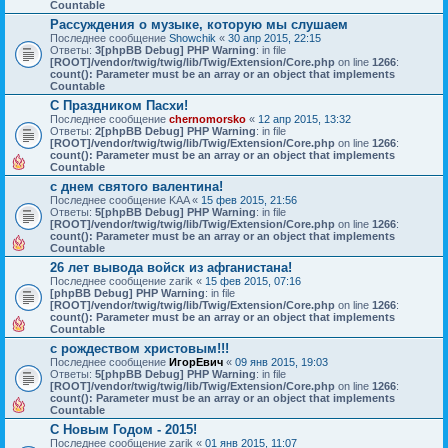
Countable
Рассуждения о музыке, которую мы слушаем
Последнее сообщение
Showchik
«
30 апр 2015, 22:15
Ответы:
3
[phpBB Debug] PHP Warning
: in file
[ROOT]/vendor/twig/twig/lib/Twig/Extension/Core.php
on line
1266
:
count(): Parameter must be an array or an object that implements
Countable
С Праздником Пасхи!
Последнее сообщение
chernomorsko
«
12 апр 2015, 13:32
Ответы:
2
[phpBB Debug] PHP Warning
: in file
[ROOT]/vendor/twig/twig/lib/Twig/Extension/Core.php
on line
1266
:
count(): Parameter must be an array or an object that implements
Countable
с днем святого валентина!
Последнее сообщение
KAA
«
15 фев 2015, 21:56
Ответы:
5
[phpBB Debug] PHP Warning
: in file
[ROOT]/vendor/twig/twig/lib/Twig/Extension/Core.php
on line
1266
:
count(): Parameter must be an array or an object that implements
Countable
26 лет вывода войск из афганистана!
Последнее сообщение
zarik
«
15 фев 2015, 07:16
[phpBB Debug] PHP Warning
: in file
[ROOT]/vendor/twig/twig/lib/Twig/Extension/Core.php
on line
1266
:
count(): Parameter must be an array or an object that implements
Countable
с рождеством христовым!!!
Последнее сообщение
ИгорЕвич
«
09 янв 2015, 19:03
Ответы:
5
[phpBB Debug] PHP Warning
: in file
[ROOT]/vendor/twig/twig/lib/Twig/Extension/Core.php
on line
1266
:
count(): Parameter must be an array or an object that implements
Countable
С Новым Годом - 2015!
Последнее сообщение
zarik
«
01 янв 2015, 11:07