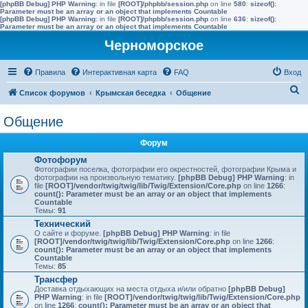
[phpBB Debug] PHP Warning
: in file
[ROOT]/phpbb/session.php
on line
580
:
sizeof():
Parameter must be an array or an object that implements Countable
[phpBB Debug] PHP Warning
: in file
[ROOT]/phpbb/session.php
on line
636
:
sizeof():
Parameter must be an array or an object that implements Countable
Черноморское
Правила
Интерактивная карта
FAQ
Вход
П
Список форумов
Крымская беседка
Общение
о
Общение
и
с
Форум
к
Фотофорум
Фотографии поселка, фотографии его окрестностей, фотографии Крыма и
фотографии на произвольную тематику.
[phpBB Debug] PHP Warning
: in
file
[ROOT]/vendor/twig/twig/lib/Twig/Extension/Core.php
on line
1266
:
count(): Parameter must be an array or an object that implements
Countable
Темы:
91
Технический
О сайте и форуме.
[phpBB Debug] PHP Warning
: in file
[ROOT]/vendor/twig/twig/lib/Twig/Extension/Core.php
on line
1266
:
count(): Parameter must be an array or an object that implements
Countable
Темы:
85
Трансфер
Доставка отдыхающих на места отдыха и/или обратно
[phpBB Debug]
PHP Warning
: in file
[ROOT]/vendor/twig/twig/lib/Twig/Extension/Core.php
on line
1266
:
count(): Parameter must be an array or an object that