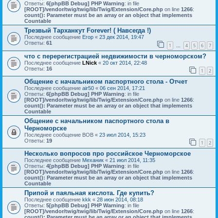
Ответы:
6
[phpBB Debug] PHP Warning
: in file
[ROOT]/vendor/twig/twig/lib/Twig/Extension/Core.php
on line
1266
:
count(): Parameter must be an array or an object that implements
Countable
Трезвый Тарханкут Forever! ( Навсегда !)
Последнее сообщение
Егор
«
23 дек 2014, 19:47
Ответы:
61
1
4
5
6
7
…
что с перерегистрацией недвижимости в черноморском?
Последнее сообщение
LNick
«
20 окт 2014, 22:48
Ответы:
16
1
2
Общение с начальником паспортного стола - Отчет
Последнее сообщение
air50
«
06 сен 2014, 17:21
Ответы:
6
[phpBB Debug] PHP Warning
: in file
[ROOT]/vendor/twig/twig/lib/Twig/Extension/Core.php
on line
1266
:
count(): Parameter must be an array or an object that implements
Countable
Общение с начальником паспортного стола в
Черноморске
Последнее сообщение
ВОВ
«
23 июл 2014, 15:23
Ответы:
19
1
2
Несколько вопросов про российское Черноморское
Последнее сообщение
Механик
«
21 июл 2014, 11:35
Ответы:
4
[phpBB Debug] PHP Warning
: in file
[ROOT]/vendor/twig/twig/lib/Twig/Extension/Core.php
on line
1266
:
count(): Parameter must be an array or an object that implements
Countable
Припой и паяльная кислота. Где купить?
Последнее сообщение
kkk
«
28 июн 2014, 08:18
Ответы:
5
[phpBB Debug] PHP Warning
: in file
[ROOT]/vendor/twig/twig/lib/Twig/Extension/Core.php
on line
1266
:
count(): Parameter must be an array or an object that implements