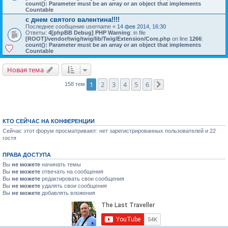
count(): Parameter must be an array or an object that implements
Countable
с днем святого валентина!!!!
Последнее сообщение
username
«
14 фев 2014, 16:30
Ответы:
4
[phpBB Debug] PHP Warning
: in file
[ROOT]/vendor/twig/twig/lib/Twig/Extension/Core.php
on line
1266
:
count(): Parameter must be an array or an object that implements
Countable
Новая тема
1
2
3
4
5
6
158 тем
След.
КТО СЕЙЧАС НА КОНФЕРЕНЦИИ
Сейчас этот форум просматривают: нет зарегистрированных пользователей и 22
гостя
ПРАВА ДОСТУПА
Вы
не можете
начинать темы
Вы
не можете
отвечать на сообщения
Вы
не можете
редактировать свои сообщения
Вы
не можете
удалять свои сообщения
Вы
не можете
добавлять вложения