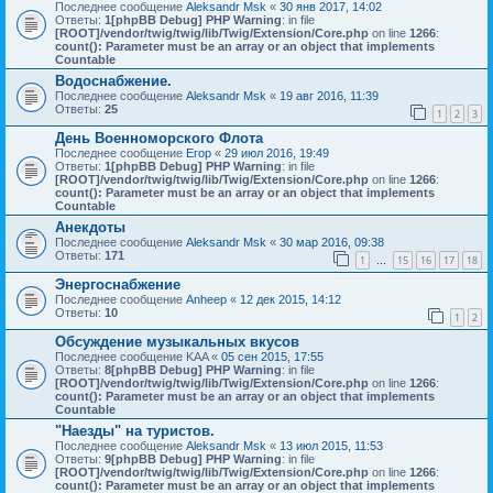
Последнее сообщение
Aleksandr Msk
«
30 янв 2017, 14:02
Ответы:
1
[phpBB Debug] PHP Warning
: in file
[ROOT]/vendor/twig/twig/lib/Twig/Extension/Core.php
on line
1266
:
count(): Parameter must be an array or an object that implements
Countable
Водоснабжение.
Последнее сообщение
Aleksandr Msk
«
19 авг 2016, 11:39
Ответы:
25
1
2
3
День Военноморского Флота
Последнее сообщение
Егор
«
29 июл 2016, 19:49
Ответы:
1
[phpBB Debug] PHP Warning
: in file
[ROOT]/vendor/twig/twig/lib/Twig/Extension/Core.php
on line
1266
:
count(): Parameter must be an array or an object that implements
Countable
Анекдоты
Последнее сообщение
Aleksandr Msk
«
30 мар 2016, 09:38
Ответы:
171
1
15
16
17
18
…
Энергоснабжение
Последнее сообщение
Anheep
«
12 дек 2015, 14:12
Ответы:
10
1
2
Обсуждение музыкальных вкусов
Последнее сообщение
KAA
«
05 сен 2015, 17:55
Ответы:
8
[phpBB Debug] PHP Warning
: in file
[ROOT]/vendor/twig/twig/lib/Twig/Extension/Core.php
on line
1266
:
count(): Parameter must be an array or an object that implements
Countable
"Наезды" на туристов.
Последнее сообщение
Aleksandr Msk
«
13 июл 2015, 11:53
Ответы:
9
[phpBB Debug] PHP Warning
: in file
[ROOT]/vendor/twig/twig/lib/Twig/Extension/Core.php
on line
1266
:
count(): Parameter must be an array or an object that implements