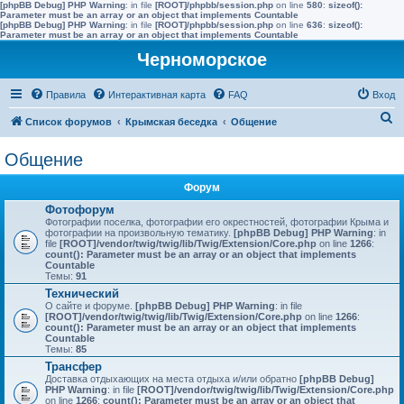
[phpBB Debug] PHP Warning
: in file
[ROOT]/phpbb/session.php
on line
580
:
sizeof():
Parameter must be an array or an object that implements Countable
[phpBB Debug] PHP Warning
: in file
[ROOT]/phpbb/session.php
on line
636
:
sizeof():
Parameter must be an array or an object that implements Countable
Черноморское
Правила
Интерактивная карта
FAQ
Вход
П
Список форумов
Крымская беседка
Общение
о
Общение
и
с
Форум
к
Фотофорум
Фотографии поселка, фотографии его окрестностей, фотографии Крыма и
фотографии на произвольную тематику.
[phpBB Debug] PHP Warning
: in
file
[ROOT]/vendor/twig/twig/lib/Twig/Extension/Core.php
on line
1266
:
count(): Parameter must be an array or an object that implements
Countable
Темы:
91
Технический
О сайте и форуме.
[phpBB Debug] PHP Warning
: in file
[ROOT]/vendor/twig/twig/lib/Twig/Extension/Core.php
on line
1266
:
count(): Parameter must be an array or an object that implements
Countable
Темы:
85
Трансфер
Доставка отдыхающих на места отдыха и/или обратно
[phpBB Debug]
PHP Warning
: in file
[ROOT]/vendor/twig/twig/lib/Twig/Extension/Core.php
on line
1266
:
count(): Parameter must be an array or an object that