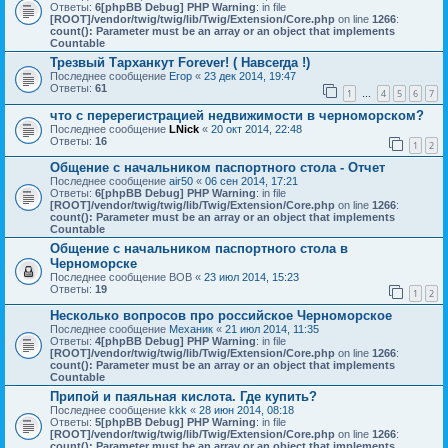
Ответы:
6
[phpBB Debug] PHP Warning
: in file
[ROOT]/vendor/twig/twig/lib/Twig/Extension/Core.php
on line
1266
:
count(): Parameter must be an array or an object that implements
Countable
Трезвый Тарханкут Forever! ( Навсегда !)
Последнее сообщение
Егор
«
23 дек 2014, 19:47
Ответы:
61
1
4
5
6
7
…
что с перерегистрацией недвижимости в черноморском?
Последнее сообщение
LNick
«
20 окт 2014, 22:48
Ответы:
16
1
2
Общение с начальником паспортного стола - Отчет
Последнее сообщение
air50
«
06 сен 2014, 17:21
Ответы:
6
[phpBB Debug] PHP Warning
: in file
[ROOT]/vendor/twig/twig/lib/Twig/Extension/Core.php
on line
1266
:
count(): Parameter must be an array or an object that implements
Countable
Общение с начальником паспортного стола в
Черноморске
Последнее сообщение
ВОВ
«
23 июл 2014, 15:23
Ответы:
19
1
2
Несколько вопросов про российское Черноморское
Последнее сообщение
Механик
«
21 июл 2014, 11:35
Ответы:
4
[phpBB Debug] PHP Warning
: in file
[ROOT]/vendor/twig/twig/lib/Twig/Extension/Core.php
on line
1266
:
count(): Parameter must be an array or an object that implements
Countable
Припой и паяльная кислота. Где купить?
Последнее сообщение
kkk
«
28 июн 2014, 08:18
Ответы:
5
[phpBB Debug] PHP Warning
: in file
[ROOT]/vendor/twig/twig/lib/Twig/Extension/Core.php
on line
1266
:
count(): Parameter must be an array or an object that implements