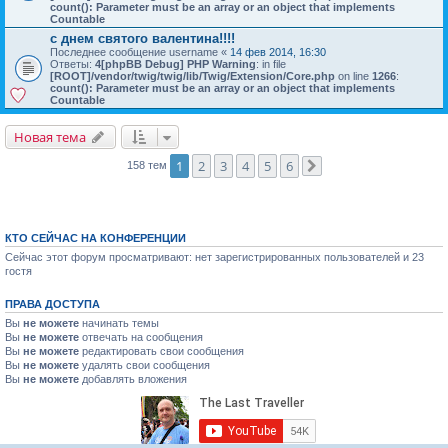
count(): Parameter must be an array or an object that implements
Countable
с днем святого валентина!!!!
Последнее сообщение
username
«
14 фев 2014, 16:30
Ответы:
4
[phpBB Debug] PHP Warning
: in file
[ROOT]/vendor/twig/twig/lib/Twig/Extension/Core.php
on line
1266
:
count(): Parameter must be an array or an object that implements
Countable
Новая тема
1
2
3
4
5
6
158 тем
След.
КТО СЕЙЧАС НА КОНФЕРЕНЦИИ
Сейчас этот форум просматривают: нет зарегистрированных пользователей и 23
гостя
ПРАВА ДОСТУПА
Вы
не можете
начинать темы
Вы
не можете
отвечать на сообщения
Вы
не можете
редактировать свои сообщения
Вы
не можете
удалять свои сообщения
Вы
не можете
добавлять вложения