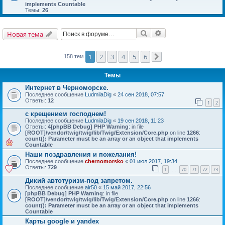
implements Countable
Темы:
26
Поиск
Расширенный поис
Новая тема
1
2
3
4
5
6
158 тем
След.
Темы
Интернет в Черноморске.
Последнее сообщение
LudmilaDig
«
24 сен 2018, 07:57
Ответы:
12
1
2
с крещением господнем!
Последнее сообщение
LudmilaDig
«
19 сен 2018, 11:23
Ответы:
4
[phpBB Debug] PHP Warning
: in file
[ROOT]/vendor/twig/twig/lib/Twig/Extension/Core.php
on line
1266
:
count(): Parameter must be an array or an object that implements
Countable
Наши поздравления и пожелания!
Последнее сообщение
chernomorsko
«
01 июл 2017, 19:34
Ответы:
729
1
70
71
72
73
…
Дикий автотуризм-под запретом.
Последнее сообщение
air50
«
15 май 2017, 22:56
[phpBB Debug] PHP Warning
: in file
[ROOT]/vendor/twig/twig/lib/Twig/Extension/Core.php
on line
1266
:
count(): Parameter must be an array or an object that implements
Countable
Карты google и yandex