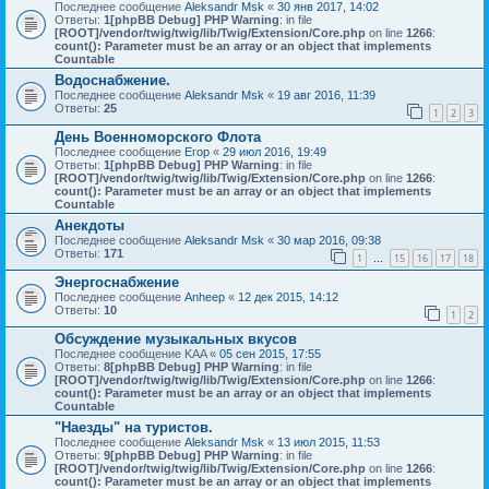
Последнее сообщение
Aleksandr Msk
«
30 янв 2017, 14:02
Ответы:
1
[phpBB Debug] PHP Warning
: in file
[ROOT]/vendor/twig/twig/lib/Twig/Extension/Core.php
on line
1266
:
count(): Parameter must be an array or an object that implements
Countable
Водоснабжение.
Последнее сообщение
Aleksandr Msk
«
19 авг 2016, 11:39
Ответы:
25
1
2
3
День Военноморского Флота
Последнее сообщение
Егор
«
29 июл 2016, 19:49
Ответы:
1
[phpBB Debug] PHP Warning
: in file
[ROOT]/vendor/twig/twig/lib/Twig/Extension/Core.php
on line
1266
:
count(): Parameter must be an array or an object that implements
Countable
Анекдоты
Последнее сообщение
Aleksandr Msk
«
30 мар 2016, 09:38
Ответы:
171
1
15
16
17
18
…
Энергоснабжение
Последнее сообщение
Anheep
«
12 дек 2015, 14:12
Ответы:
10
1
2
Обсуждение музыкальных вкусов
Последнее сообщение
KAA
«
05 сен 2015, 17:55
Ответы:
8
[phpBB Debug] PHP Warning
: in file
[ROOT]/vendor/twig/twig/lib/Twig/Extension/Core.php
on line
1266
:
count(): Parameter must be an array or an object that implements
Countable
"Наезды" на туристов.
Последнее сообщение
Aleksandr Msk
«
13 июл 2015, 11:53
Ответы:
9
[phpBB Debug] PHP Warning
: in file
[ROOT]/vendor/twig/twig/lib/Twig/Extension/Core.php
on line
1266
:
count(): Parameter must be an array or an object that implements