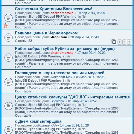
Countable
Со светлым Христовым Воскресением!
Последнее сообщение
chernomorsko
«
19 апр 2014, 08:05
Ответы:
1
[phpBB Debug] PHP Warning
: in file
[ROOT]/vendor/twig/twig/lib/Twig/Extension/Core.php
on line
1266
:
count(): Parameter must be an array or an object that implements
Countable
Радиовещание в Черноморском
Последнее сообщение
ИгорЕвич
«
28 мар 2014, 19:49
Ответы:
22
1
2
3
Робот собрал кубик Рубика за три секунды (видео)
Последнее сообщение
chernomorsko
«
17 мар 2014, 20:02
[phpBB Debug] PHP Warning
: in file
[ROOT]/vendor/twig/twig/lib/Twig/Extension/Core.php
on line
1266
:
count(): Parameter must be an array or an object that implements
Countable
Голландского шорт-трекиста лишили медалей
Последнее сообщение
Aleksandr Msk
«
03 мар 2014, 15:03
[phpBB Debug] PHP Warning
: in file
[ROOT]/vendor/twig/twig/lib/Twig/Extension/Core.php
on line
1266
:
count(): Parameter must be an array or an object that implements
Countable
Центр китайской культуры "ДАО ДЭ" - интересные занятия
Последнее сообщение
Showchik
«
01 мар 2014, 00:52
Ответы:
5
[phpBB Debug] PHP Warning
: in file
[ROOT]/vendor/twig/twig/lib/Twig/Extension/Core.php
on line
1266
:
count(): Parameter must be an array or an object that implements
Countable
с Днем компьютерщика!
Последнее сообщение
KAA
«
14 фев 2014, 18:29
Ответы:
2
[phpBB Debug] PHP Warning
: in file
[ROOT]/vendor/twig/twig/lib/Twig/Extension/Core.php
on line
1266
: