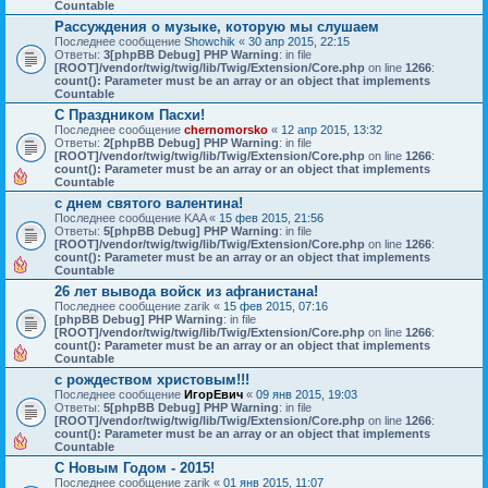
Countable
Рассуждения о музыке, которую мы слушаем
Последнее сообщение
Showchik
«
30 апр 2015, 22:15
Ответы:
3
[phpBB Debug] PHP Warning
: in file
[ROOT]/vendor/twig/twig/lib/Twig/Extension/Core.php
on line
1266
:
count(): Parameter must be an array or an object that implements
Countable
С Праздником Пасхи!
Последнее сообщение
chernomorsko
«
12 апр 2015, 13:32
Ответы:
2
[phpBB Debug] PHP Warning
: in file
[ROOT]/vendor/twig/twig/lib/Twig/Extension/Core.php
on line
1266
:
count(): Parameter must be an array or an object that implements
Countable
с днем святого валентина!
Последнее сообщение
KAA
«
15 фев 2015, 21:56
Ответы:
5
[phpBB Debug] PHP Warning
: in file
[ROOT]/vendor/twig/twig/lib/Twig/Extension/Core.php
on line
1266
:
count(): Parameter must be an array or an object that implements
Countable
26 лет вывода войск из афганистана!
Последнее сообщение
zarik
«
15 фев 2015, 07:16
[phpBB Debug] PHP Warning
: in file
[ROOT]/vendor/twig/twig/lib/Twig/Extension/Core.php
on line
1266
:
count(): Parameter must be an array or an object that implements
Countable
с рождеством христовым!!!
Последнее сообщение
ИгорЕвич
«
09 янв 2015, 19:03
Ответы:
5
[phpBB Debug] PHP Warning
: in file
[ROOT]/vendor/twig/twig/lib/Twig/Extension/Core.php
on line
1266
:
count(): Parameter must be an array or an object that implements
Countable
С Новым Годом - 2015!
Последнее сообщение
zarik
«
01 янв 2015, 11:07