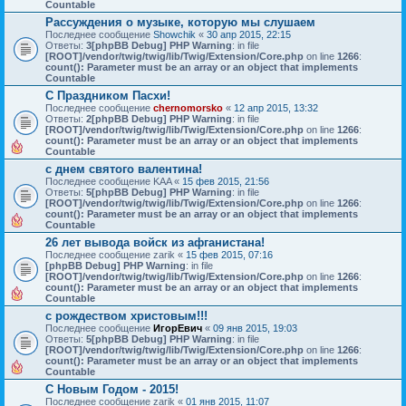
Countable
Рассуждения о музыке, которую мы слушаем
Последнее сообщение
Showchik
«
30 апр 2015, 22:15
Ответы:
3
[phpBB Debug] PHP Warning
: in file
[ROOT]/vendor/twig/twig/lib/Twig/Extension/Core.php
on line
1266
:
count(): Parameter must be an array or an object that implements
Countable
С Праздником Пасхи!
Последнее сообщение
chernomorsko
«
12 апр 2015, 13:32
Ответы:
2
[phpBB Debug] PHP Warning
: in file
[ROOT]/vendor/twig/twig/lib/Twig/Extension/Core.php
on line
1266
:
count(): Parameter must be an array or an object that implements
Countable
с днем святого валентина!
Последнее сообщение
KAA
«
15 фев 2015, 21:56
Ответы:
5
[phpBB Debug] PHP Warning
: in file
[ROOT]/vendor/twig/twig/lib/Twig/Extension/Core.php
on line
1266
:
count(): Parameter must be an array or an object that implements
Countable
26 лет вывода войск из афганистана!
Последнее сообщение
zarik
«
15 фев 2015, 07:16
[phpBB Debug] PHP Warning
: in file
[ROOT]/vendor/twig/twig/lib/Twig/Extension/Core.php
on line
1266
:
count(): Parameter must be an array or an object that implements
Countable
с рождеством христовым!!!
Последнее сообщение
ИгорЕвич
«
09 янв 2015, 19:03
Ответы:
5
[phpBB Debug] PHP Warning
: in file
[ROOT]/vendor/twig/twig/lib/Twig/Extension/Core.php
on line
1266
:
count(): Parameter must be an array or an object that implements
Countable
С Новым Годом - 2015!
Последнее сообщение
zarik
«
01 янв 2015, 11:07