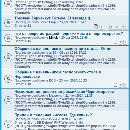
Ответы:
6
[phpBB Debug] PHP Warning
: in file
[ROOT]/vendor/twig/twig/lib/Twig/Extension/Core.php
on line
1266
:
count(): Parameter must be an array or an object that implements
Countable
Трезвый Тарханкут Forever! ( Навсегда !)
Последнее сообщение
Егор
«
23 дек 2014, 19:47
Ответы:
61
1
4
5
6
7
…
что с перерегистрацией недвижимости в черноморском?
Последнее сообщение
LNick
«
20 окт 2014, 22:48
Ответы:
16
1
2
Общение с начальником паспортного стола - Отчет
Последнее сообщение
air50
«
06 сен 2014, 17:21
Ответы:
6
[phpBB Debug] PHP Warning
: in file
[ROOT]/vendor/twig/twig/lib/Twig/Extension/Core.php
on line
1266
:
count(): Parameter must be an array or an object that implements
Countable
Общение с начальником паспортного стола в
Черноморске
Последнее сообщение
ВОВ
«
23 июл 2014, 15:23
Ответы:
19
1
2
Несколько вопросов про российское Черноморское
Последнее сообщение
Механик
«
21 июл 2014, 11:35
Ответы:
4
[phpBB Debug] PHP Warning
: in file
[ROOT]/vendor/twig/twig/lib/Twig/Extension/Core.php
on line
1266
:
count(): Parameter must be an array or an object that implements
Countable
Припой и паяльная кислота. Где купить?
Последнее сообщение
kkk
«
28 июн 2014, 08:18
Ответы:
5
[phpBB Debug] PHP Warning
: in file
[ROOT]/vendor/twig/twig/lib/Twig/Extension/Core.php
on line
1266
:
count(): Parameter must be an array or an object that implements