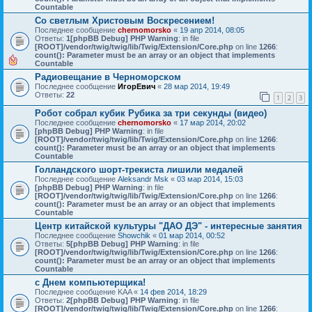
Countable
Со светлым Христовым Воскресением!
Последнее сообщение
chernomorsko
«
19 апр 2014, 08:05
Ответы:
1
[phpBB Debug] PHP Warning
: in file
[ROOT]/vendor/twig/twig/lib/Twig/Extension/Core.php
on line
1266
:
count(): Parameter must be an array or an object that implements
Countable
Радиовещание в Черноморском
Последнее сообщение
ИгорЕвич
«
28 мар 2014, 19:49
Ответы:
22
1
2
3
Робот собрал кубик Рубика за три секунды (видео)
Последнее сообщение
chernomorsko
«
17 мар 2014, 20:02
[phpBB Debug] PHP Warning
: in file
[ROOT]/vendor/twig/twig/lib/Twig/Extension/Core.php
on line
1266
:
count(): Parameter must be an array or an object that implements
Countable
Голландского шорт-трекиста лишили медалей
Последнее сообщение
Aleksandr Msk
«
03 мар 2014, 15:03
[phpBB Debug] PHP Warning
: in file
[ROOT]/vendor/twig/twig/lib/Twig/Extension/Core.php
on line
1266
:
count(): Parameter must be an array or an object that implements
Countable
Центр китайской культуры "ДАО ДЭ" - интересные занятия
Последнее сообщение
Showchik
«
01 мар 2014, 00:52
Ответы:
5
[phpBB Debug] PHP Warning
: in file
[ROOT]/vendor/twig/twig/lib/Twig/Extension/Core.php
on line
1266
:
count(): Parameter must be an array or an object that implements
Countable
с Днем компьютерщика!
Последнее сообщение
KAA
«
14 фев 2014, 18:29
Ответы:
2
[phpBB Debug] PHP Warning
: in file
[ROOT]/vendor/twig/twig/lib/Twig/Extension/Core.php
on line
1266
: