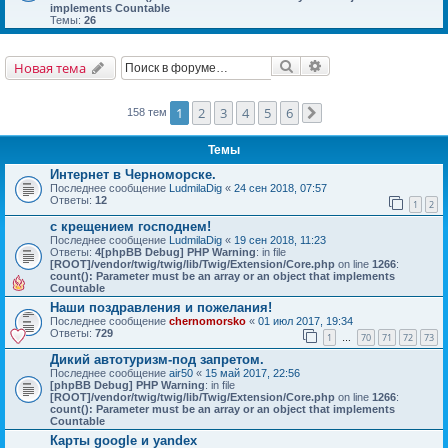
implements Countable
Темы:
26
Поиск
Расширенный поис
Новая тема
1
2
3
4
5
6
158 тем
След.
Темы
Интернет в Черноморске.
Последнее сообщение
LudmilaDig
«
24 сен 2018, 07:57
Ответы:
12
1
2
с крещением господнем!
Последнее сообщение
LudmilaDig
«
19 сен 2018, 11:23
Ответы:
4
[phpBB Debug] PHP Warning
: in file
[ROOT]/vendor/twig/twig/lib/Twig/Extension/Core.php
on line
1266
:
count(): Parameter must be an array or an object that implements
Countable
Наши поздравления и пожелания!
Последнее сообщение
chernomorsko
«
01 июл 2017, 19:34
Ответы:
729
1
70
71
72
73
…
Дикий автотуризм-под запретом.
Последнее сообщение
air50
«
15 май 2017, 22:56
[phpBB Debug] PHP Warning
: in file
[ROOT]/vendor/twig/twig/lib/Twig/Extension/Core.php
on line
1266
:
count(): Parameter must be an array or an object that implements
Countable
Карты google и yandex