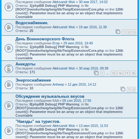
Последнее сообщение
Aleksandr Msk
«
30 янв 2017, 14:02
Ответы:
1
[phpBB Debug] PHP Warning
: in file
[ROOT]/vendor/twig/twig/lib/Twig/Extension/Core.php
on line
1266
:
count(): Parameter must be an array or an object that implements
Countable
Водоснабжение.
Последнее сообщение
Aleksandr Msk
«
19 авг 2016, 11:39
Ответы:
25
1
2
3
День Военноморского Флота
Последнее сообщение
Егор
«
29 июл 2016, 19:49
Ответы:
1
[phpBB Debug] PHP Warning
: in file
[ROOT]/vendor/twig/twig/lib/Twig/Extension/Core.php
on line
1266
:
count(): Parameter must be an array or an object that implements
Countable
Анекдоты
Последнее сообщение
Aleksandr Msk
«
30 мар 2016, 09:38
Ответы:
171
1
15
16
17
18
…
Энергоснабжение
Последнее сообщение
Anheep
«
12 дек 2015, 14:12
Ответы:
10
1
2
Обсуждение музыкальных вкусов
Последнее сообщение
KAA
«
05 сен 2015, 17:55
Ответы:
8
[phpBB Debug] PHP Warning
: in file
[ROOT]/vendor/twig/twig/lib/Twig/Extension/Core.php
on line
1266
:
count(): Parameter must be an array or an object that implements
Countable
"Наезды" на туристов.
Последнее сообщение
Aleksandr Msk
«
13 июл 2015, 11:53
Ответы:
9
[phpBB Debug] PHP Warning
: in file
[ROOT]/vendor/twig/twig/lib/Twig/Extension/Core.php
on line
1266
:
count(): Parameter must be an array or an object that implements