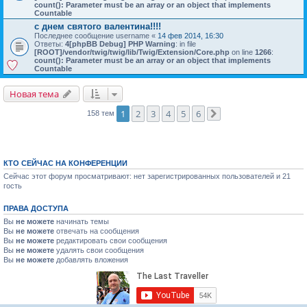
count(): Parameter must be an array or an object that implements
Countable
с днем святого валентина!!!!
Последнее сообщение
username
«
14 фев 2014, 16:30
Ответы:
4
[phpBB Debug] PHP Warning
: in file
[ROOT]/vendor/twig/twig/lib/Twig/Extension/Core.php
on line
1266
:
count(): Parameter must be an array or an object that implements
Countable
Новая тема
1
2
3
4
5
6
158 тем
След.
КТО СЕЙЧАС НА КОНФЕРЕНЦИИ
Сейчас этот форум просматривают: нет зарегистрированных пользователей и 21
гость
ПРАВА ДОСТУПА
Вы
не можете
начинать темы
Вы
не можете
отвечать на сообщения
Вы
не можете
редактировать свои сообщения
Вы
не можете
удалять свои сообщения
Вы
не можете
добавлять вложения