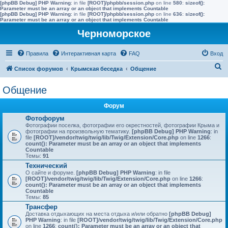
[phpBB Debug] PHP Warning
: in file
[ROOT]/phpbb/session.php
on line
580
:
sizeof():
Parameter must be an array or an object that implements Countable
[phpBB Debug] PHP Warning
: in file
[ROOT]/phpbb/session.php
on line
636
:
sizeof():
Parameter must be an array or an object that implements Countable
Черноморское
Правила
Интерактивная карта
FAQ
Вход
П
Список форумов
Крымская беседка
Общение
о
Общение
и
с
Форум
к
Фотофорум
Фотографии поселка, фотографии его окрестностей, фотографии Крыма и
фотографии на произвольную тематику.
[phpBB Debug] PHP Warning
: in
file
[ROOT]/vendor/twig/twig/lib/Twig/Extension/Core.php
on line
1266
:
count(): Parameter must be an array or an object that implements
Countable
Темы:
91
Технический
О сайте и форуме.
[phpBB Debug] PHP Warning
: in file
[ROOT]/vendor/twig/twig/lib/Twig/Extension/Core.php
on line
1266
:
count(): Parameter must be an array or an object that implements
Countable
Темы:
85
Трансфер
Доставка отдыхающих на места отдыха и/или обратно
[phpBB Debug]
PHP Warning
: in file
[ROOT]/vendor/twig/twig/lib/Twig/Extension/Core.php
on line
1266
:
count(): Parameter must be an array or an object that