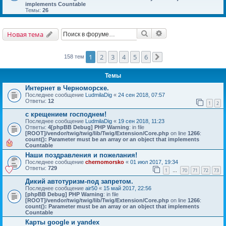
implements Countable
Темы:
26
Поиск
Расширенный поис
Новая тема
1
2
3
4
5
6
158 тем
След.
Темы
Интернет в Черноморске.
Последнее сообщение
LudmilaDig
«
24 сен 2018, 07:57
Ответы:
12
1
2
с крещением господнем!
Последнее сообщение
LudmilaDig
«
19 сен 2018, 11:23
Ответы:
4
[phpBB Debug] PHP Warning
: in file
[ROOT]/vendor/twig/twig/lib/Twig/Extension/Core.php
on line
1266
:
count(): Parameter must be an array or an object that implements
Countable
Наши поздравления и пожелания!
Последнее сообщение
chernomorsko
«
01 июл 2017, 19:34
Ответы:
729
1
70
71
72
73
…
Дикий автотуризм-под запретом.
Последнее сообщение
air50
«
15 май 2017, 22:56
[phpBB Debug] PHP Warning
: in file
[ROOT]/vendor/twig/twig/lib/Twig/Extension/Core.php
on line
1266
:
count(): Parameter must be an array or an object that implements
Countable
Карты google и yandex