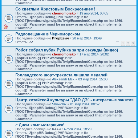
Countable
Со светлым Христовым Воскресением!
Последнее сообщение
chernomorsko
«
19 апр 2014, 08:05
Ответы:
1
[phpBB Debug] PHP Warning
: in file
[ROOT]/vendor/twig/twig/lib/Twig/Extension/Core.php
on line
1266
:
count(): Parameter must be an array or an object that implements
Countable
Радиовещание в Черноморском
Последнее сообщение
ИгорЕвич
«
28 мар 2014, 19:49
Ответы:
22
1
2
3
Робот собрал кубик Рубика за три секунды (видео)
Последнее сообщение
chernomorsko
«
17 мар 2014, 20:02
[phpBB Debug] PHP Warning
: in file
[ROOT]/vendor/twig/twig/lib/Twig/Extension/Core.php
on line
1266
:
count(): Parameter must be an array or an object that implements
Countable
Голландского шорт-трекиста лишили медалей
Последнее сообщение
Aleksandr Msk
«
03 мар 2014, 15:03
[phpBB Debug] PHP Warning
: in file
[ROOT]/vendor/twig/twig/lib/Twig/Extension/Core.php
on line
1266
:
count(): Parameter must be an array or an object that implements
Countable
Центр китайской культуры "ДАО ДЭ" - интересные занятия
Последнее сообщение
Showchik
«
01 мар 2014, 00:52
Ответы:
5
[phpBB Debug] PHP Warning
: in file
[ROOT]/vendor/twig/twig/lib/Twig/Extension/Core.php
on line
1266
:
count(): Parameter must be an array or an object that implements
Countable
с Днем компьютерщика!
Последнее сообщение
KAA
«
14 фев 2014, 18:29
Ответы:
2
[phpBB Debug] PHP Warning
: in file
[ROOT]/vendor/twig/twig/lib/Twig/Extension/Core.php
on line
1266
: