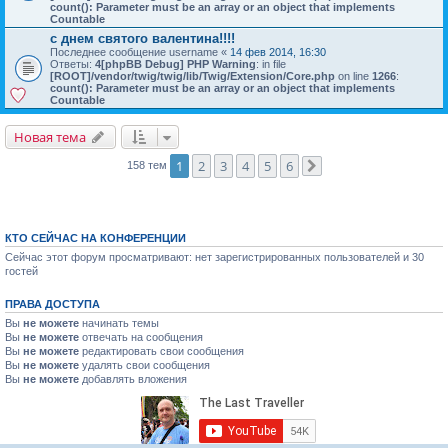
count(): Parameter must be an array or an object that implements
Countable
с днем святого валентина!!!!
Последнее сообщение
username
«
14 фев 2014, 16:30
Ответы:
4
[phpBB Debug] PHP Warning
: in file
[ROOT]/vendor/twig/twig/lib/Twig/Extension/Core.php
on line
1266
:
count(): Parameter must be an array or an object that implements
Countable
Новая тема
1
2
3
4
5
6
158 тем
След.
КТО СЕЙЧАС НА КОНФЕРЕНЦИИ
Сейчас этот форум просматривают: нет зарегистрированных пользователей и 30
гостей
ПРАВА ДОСТУПА
Вы
не можете
начинать темы
Вы
не можете
отвечать на сообщения
Вы
не можете
редактировать свои сообщения
Вы
не можете
удалять свои сообщения
Вы
не можете
добавлять вложения