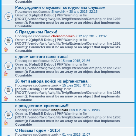
Countable
Рассуждения о музыке, которую мы слушаем
Последнее сообщение
Showchik
«
30 апр 2015, 22:15
Ответы:
3
[phpBB Debug] PHP Warning
: in file
[ROOT]/vendor/twig/twig/lib/Twig/Extension/Core.php
on line
1266
:
count(): Parameter must be an array or an object that implements
Countable
С Праздником Пасхи!
Последнее сообщение
chernomorsko
«
12 апр 2015, 13:32
Ответы:
2
[phpBB Debug] PHP Warning
: in file
[ROOT]/vendor/twig/twig/lib/Twig/Extension/Core.php
on line
1266
:
count(): Parameter must be an array or an object that implements
Countable
с днем святого валентина!
Последнее сообщение
KAA
«
15 фев 2015, 21:56
Ответы:
5
[phpBB Debug] PHP Warning
: in file
[ROOT]/vendor/twig/twig/lib/Twig/Extension/Core.php
on line
1266
:
count(): Parameter must be an array or an object that implements
Countable
26 лет вывода войск из афганистана!
Последнее сообщение
zarik
«
15 фев 2015, 07:16
[phpBB Debug] PHP Warning
: in file
[ROOT]/vendor/twig/twig/lib/Twig/Extension/Core.php
on line
1266
:
count(): Parameter must be an array or an object that implements
Countable
с рождеством христовым!!!
Последнее сообщение
ИгорЕвич
«
09 янв 2015, 19:03
Ответы:
5
[phpBB Debug] PHP Warning
: in file
[ROOT]/vendor/twig/twig/lib/Twig/Extension/Core.php
on line
1266
:
count(): Parameter must be an array or an object that implements
Countable
С Новым Годом - 2015!
Последнее сообщение
zarik
«
01 янв 2015, 11:07