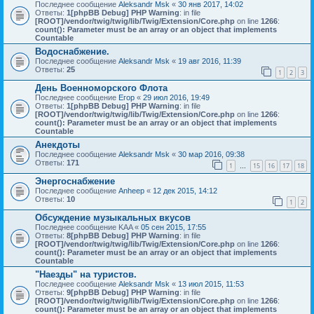
Последнее сообщение
Aleksandr Msk
«
30 янв 2017, 14:02
Ответы:
1
[phpBB Debug] PHP Warning
: in file
[ROOT]/vendor/twig/twig/lib/Twig/Extension/Core.php
on line
1266
:
count(): Parameter must be an array or an object that implements
Countable
Водоснабжение.
Последнее сообщение
Aleksandr Msk
«
19 авг 2016, 11:39
Ответы:
25
1
2
3
День Военноморского Флота
Последнее сообщение
Егор
«
29 июл 2016, 19:49
Ответы:
1
[phpBB Debug] PHP Warning
: in file
[ROOT]/vendor/twig/twig/lib/Twig/Extension/Core.php
on line
1266
:
count(): Parameter must be an array or an object that implements
Countable
Анекдоты
Последнее сообщение
Aleksandr Msk
«
30 мар 2016, 09:38
Ответы:
171
1
15
16
17
18
…
Энергоснабжение
Последнее сообщение
Anheep
«
12 дек 2015, 14:12
Ответы:
10
1
2
Обсуждение музыкальных вкусов
Последнее сообщение
KAA
«
05 сен 2015, 17:55
Ответы:
8
[phpBB Debug] PHP Warning
: in file
[ROOT]/vendor/twig/twig/lib/Twig/Extension/Core.php
on line
1266
:
count(): Parameter must be an array or an object that implements
Countable
"Наезды" на туристов.
Последнее сообщение
Aleksandr Msk
«
13 июл 2015, 11:53
Ответы:
9
[phpBB Debug] PHP Warning
: in file
[ROOT]/vendor/twig/twig/lib/Twig/Extension/Core.php
on line
1266
:
count(): Parameter must be an array or an object that implements