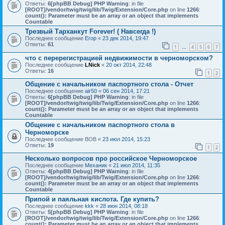
Ответы:
6
[phpBB Debug] PHP Warning
: in file
[ROOT]/vendor/twig/twig/lib/Twig/Extension/Core.php
on line
1266
:
count(): Parameter must be an array or an object that implements
Countable
Трезвый Тарханкут Forever! ( Навсегда !)
Последнее сообщение
Егор
«
23 дек 2014, 19:47
Ответы:
61
1
4
5
6
7
…
что с перерегистрацией недвижимости в черноморском?
Последнее сообщение
LNick
«
20 окт 2014, 22:48
Ответы:
16
1
2
Общение с начальником паспортного стола - Отчет
Последнее сообщение
air50
«
06 сен 2014, 17:21
Ответы:
6
[phpBB Debug] PHP Warning
: in file
[ROOT]/vendor/twig/twig/lib/Twig/Extension/Core.php
on line
1266
:
count(): Parameter must be an array or an object that implements
Countable
Общение с начальником паспортного стола в
Черноморске
Последнее сообщение
ВОВ
«
23 июл 2014, 15:23
Ответы:
19
1
2
Несколько вопросов про российское Черноморское
Последнее сообщение
Механик
«
21 июл 2014, 11:35
Ответы:
4
[phpBB Debug] PHP Warning
: in file
[ROOT]/vendor/twig/twig/lib/Twig/Extension/Core.php
on line
1266
:
count(): Parameter must be an array or an object that implements
Countable
Припой и паяльная кислота. Где купить?
Последнее сообщение
kkk
«
28 июн 2014, 08:18
Ответы:
5
[phpBB Debug] PHP Warning
: in file
[ROOT]/vendor/twig/twig/lib/Twig/Extension/Core.php
on line
1266
:
count(): Parameter must be an array or an object that implements