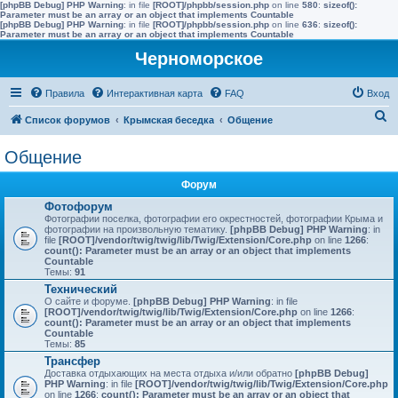
[phpBB Debug] PHP Warning
: in file
[ROOT]/phpbb/session.php
on line
580
:
sizeof():
Parameter must be an array or an object that implements Countable
[phpBB Debug] PHP Warning
: in file
[ROOT]/phpbb/session.php
on line
636
:
sizeof():
Parameter must be an array or an object that implements Countable
Черноморское
Правила
Интерактивная карта
FAQ
Вход
П
Список форумов
Крымская беседка
Общение
о
Общение
и
с
Форум
к
Фотофорум
Фотографии поселка, фотографии его окрестностей, фотографии Крыма и
фотографии на произвольную тематику.
[phpBB Debug] PHP Warning
: in
file
[ROOT]/vendor/twig/twig/lib/Twig/Extension/Core.php
on line
1266
:
count(): Parameter must be an array or an object that implements
Countable
Темы:
91
Технический
О сайте и форуме.
[phpBB Debug] PHP Warning
: in file
[ROOT]/vendor/twig/twig/lib/Twig/Extension/Core.php
on line
1266
:
count(): Parameter must be an array or an object that implements
Countable
Темы:
85
Трансфер
Доставка отдыхающих на места отдыха и/или обратно
[phpBB Debug]
PHP Warning
: in file
[ROOT]/vendor/twig/twig/lib/Twig/Extension/Core.php
on line
1266
:
count(): Parameter must be an array or an object that