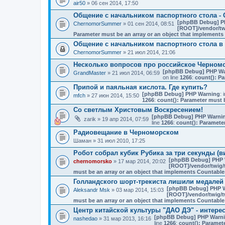
air50
» 06 сен 2014, 17:50
Общение с начальником паспортного стола - 
[phpBB Debug] P
ChernomorSummer
» 01 сен 2014, 08:51
[ROOT]/vendor/twi
Parameter must be an array or an object that implement
Общение с начальником паспортного стола в
ChernomorSummer
» 21 июл 2014, 21:06
Несколько вопросов про российское Черном
[phpBB Debug] PHP Wa
GrandMaster
» 21 июл 2014, 06:59
on line
1266
:
count(): Pa
Припой и паяльная кислота. Где купить?
[phpBB Debug] PHP Warning
: 
mfch
» 27 июн 2014, 15:50
1266
:
count(): Parameter must 
Со светлым Христовым Воскресением!
[phpBB Debug] PHP Warni
zarik
» 19 апр 2014, 07:59
line
1266
:
count(): Paramete
Радиовещание в Черноморском
Шаман
» 31 июл 2010, 17:25
Робот собрал кубик Рубика за три секунды (в
[phpBB Debug] PHP 
chernomorsko
» 17 мар 2014, 20:02
[ROOT]/vendor/twig/t
must be an array or an object that implements Countable
Голландского шорт-трекиста лишили медалей
[phpBB Debug] PHP 
Aleksandr Msk
» 03 мар 2014, 15:03
[ROOT]/vendor/twig/t
must be an array or an object that implements Countable
Центр китайской культуры "ДАО ДЭ" - интере
[phpBB Debug] PHP Warn
nashedao
» 31 мар 2013, 16:16
line
1266
:
count(): Paramet