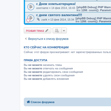
с Днем компьютерщика!
[phpBB Debug] PHP Warn
username
» 14 фев 2014, 16:43
line
1266
:
count(): Paramet
с днем святого валентина!!!!
[phpBB Debug] PHP Warni
zarik
» 13 фев 2014, 15:34
line
1266
:
count(): Paramete
Новая тема
Вернуться к списку форумов
КТО СЕЙЧАС НА КОНФЕРЕНЦИИ
Сейчас этот форум просматривают: нет зарегистрированных пользо
ПРАВА ДОСТУПА
Вы
не можете
начинать темы
Вы
не можете
отвечать на сообщения
Вы
не можете
редактировать свои сообщения
Вы
не можете
удалять свои сообщения
Вы
не можете
добавлять вложения
Список форумов