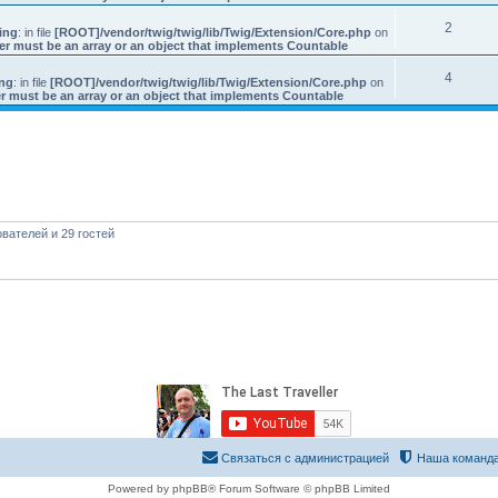
2
ing
: in file
[ROOT]/vendor/twig/twig/lib/Twig/Extension/Core.php
on
er must be an array or an object that implements Countable
4
ng
: in file
[ROOT]/vendor/twig/twig/lib/Twig/Extension/Core.php
on
r must be an array or an object that implements Countable
вателей и 29 гостей
Связаться с администрацией
Наша команд
Powered by phpBB® Forum Software © phpBB Limited