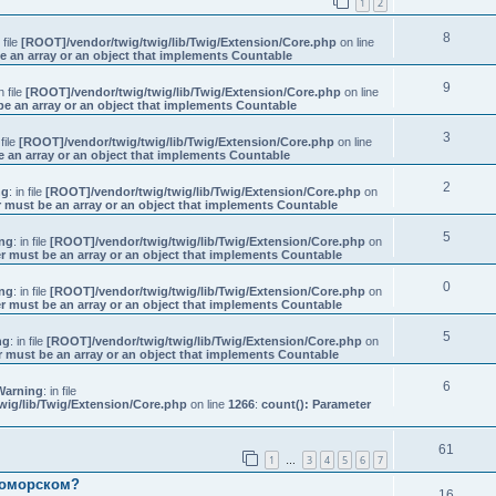
1
2
8
n file
[ROOT]/vendor/twig/twig/lib/Twig/Extension/Core.php
on line
e an array or an object that implements Countable
9
in file
[ROOT]/vendor/twig/twig/lib/Twig/Extension/Core.php
on line
be an array or an object that implements Countable
3
 file
[ROOT]/vendor/twig/twig/lib/Twig/Extension/Core.php
on line
e an array or an object that implements Countable
2
ng
: in file
[ROOT]/vendor/twig/twig/lib/Twig/Extension/Core.php
on
 must be an array or an object that implements Countable
5
ng
: in file
[ROOT]/vendor/twig/twig/lib/Twig/Extension/Core.php
on
r must be an array or an object that implements Countable
0
ng
: in file
[ROOT]/vendor/twig/twig/lib/Twig/Extension/Core.php
on
r must be an array or an object that implements Countable
5
ng
: in file
[ROOT]/vendor/twig/twig/lib/Twig/Extension/Core.php
on
r must be an array or an object that implements Countable
6
Warning
: in file
wig/lib/Twig/Extension/Core.php
on line
1266
:
count(): Parameter
61
1
3
4
5
6
7
…
номорском?
16