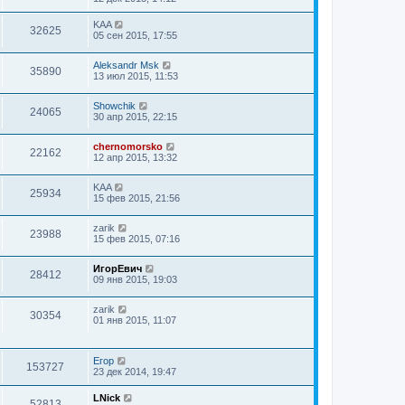
KAA
32625
05 сен 2015, 17:55
Aleksandr Msk
35890
13 июл 2015, 11:53
Showchik
24065
30 апр 2015, 22:15
chernomorsko
22162
12 апр 2015, 13:32
KAA
25934
15 фев 2015, 21:56
zarik
23988
15 фев 2015, 07:16
ИгорЕвич
28412
09 янв 2015, 19:03
zarik
30354
01 янв 2015, 11:07
Егор
153727
23 дек 2014, 19:47
LNick
52813