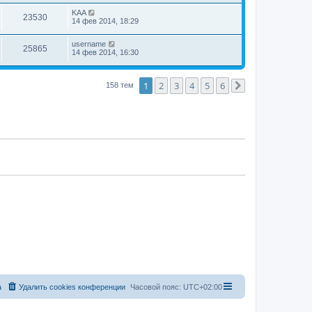
KAA
23530
14 фев 2014, 18:29
username
25865
14 фев 2014, 16:30
1
2
3
4
5
6
158 тем
След.
а
Удалить cookies конференции
Часовой пояс:
UTC+02:00