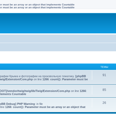
ter must be an array or an object that implements Countable
ter must be an array or an object that implements Countable
ТЕМЫ
91
ографии Крыма и фотографии на произвольную тематику.
[phpBB
Twig/Extension/Core.php
on line
1266
:
count(): Parameter must be
85
OOT]/vendor/twig/twig/lib/Twig/Extension/Core.php
on line
1266
:
mplements Countable
26
pBB Debug] PHP Warning
: in file
line
1266
:
count(): Parameter must be an array or an object that