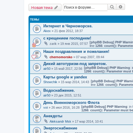
Поиск
Расш
Новая тема
ТЕМЫ
Интернет в Черноморске.
Akex
» 21 фев 2012, 18:37
с крещением господнем!
[phpBB Debug] PHP Warni
zarik
» 19 янв 2015, 07:57
line
1266
:
count(): Paramete
Наши поздравления и пожелания!
chernomorsko
» 07 мар 2007, 09:44
Дикий автотуризм-под запретом.
[phpBB Debug] PHP Warning
: 
air50
» 15 май 2017, 22:56
1266
:
count(): Parameter must 
Карты google и yandex
[phpBB Debug] PHP Warn
Showchik
» 15 мар 2014, 14:43
line
1266
:
count(): Paramete
Водоснабжение.
air50
» 23 дек 2015, 12:51
День Военноморского Флота
[phpBB Debug] PHP Warning
: in 
vot
» 26 июл 2016, 16:28
1266
:
count(): Parameter must be
Анекдоты
Aleksandr Msk
» 17 мар 2014, 10:41
Энергоснабжение