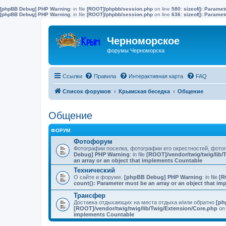
[phpBB Debug] PHP Warning
: in file
[ROOT]/phpbb/session.php
on line
580
:
sizeof(): Parame
[phpBB Debug] PHP Warning
: in file
[ROOT]/phpbb/session.php
on line
636
:
sizeof(): Parame
Черноморское
форумы Черноморска
Ссылки
Правила
Интерактивная карта
FAQ
Список форумов
Крымская беседка
Общение
Общение
ФОРУМ
Фотофорум
Фотографии поселка, фотографии его окрестностей, фот
Debug] PHP Warning
: in file
[ROOT]/vendor/twig/twig/lib/
an array or an object that implements Countable
Технический
О сайте и форуме.
[phpBB Debug] PHP Warning
: in file
[R
count(): Parameter must be an array or an object that i
Трансфер
Доставка отдыхающих на места отдыха и/или обратно
[ph
[ROOT]/vendor/twig/twig/lib/Twig/Extension/Core.php
on 
implements Countable