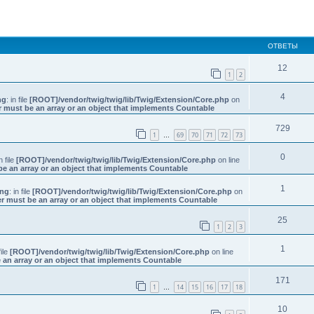
иренный поиск
ОТВЕТЫ
12
1
2
4
ng
: in file
[ROOT]/vendor/twig/twig/lib/Twig/Extension/Core.php
on
r must be an array or an object that implements Countable
729
1
69
70
71
72
73
…
0
in file
[ROOT]/vendor/twig/twig/lib/Twig/Extension/Core.php
on line
be an array or an object that implements Countable
1
ing
: in file
[ROOT]/vendor/twig/twig/lib/Twig/Extension/Core.php
on
r must be an array or an object that implements Countable
25
1
2
3
1
file
[ROOT]/vendor/twig/twig/lib/Twig/Extension/Core.php
on line
 an array or an object that implements Countable
171
1
14
15
16
17
18
…
10