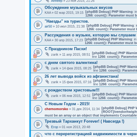
Anheep
» 23 ноя 2015, 21:26
Обсуждение музыкальных вкусов
[phpBB Debug] PHP Warning
: i
KAA
» 02 мар 2015, 19:15
1266
:
count(): Parameter must b
"Наезды" на туристов.
[phpBB Debug] PHP Warning
: 
air50
» 10 июл 2015, 21:38
1266
:
count(): Parameter must 
Рассуждения о музыке, которую мы слушаем
[phpBB Debug] PHP Warning
: in
KAA
» 30 апр 2015, 17:23
1266
:
count(): Parameter must b
С Праздником Пасхи!
[phpBB Debug] PHP Warni
zarik
» 11 апр 2015, 08:51
line
1266
:
count(): Parameter
с днем святого валентина!
[phpBB Debug] PHP Warni
zarik
» 14 фев 2015, 08:25
line
1266
:
count(): Paramete
26 лет вывода войск из афганистана!
[phpBB Debug] PHP Warni
zarik
» 15 фев 2015, 07:16
line
1266
:
count(): Paramete
с рождеством христовым!!!
[phpBB Debug] PHP Warni
zarik
» 06 янв 2015, 12:51
line
1266
:
count(): Paramete
С Новым Годом - 2015!
[phpBB Debug] PHP 
chernomorsko
» 31 дек 2014, 11:34
[ROOT]/vendor/twig/t
must be an array or an object that implements Countable
Трезвый Тарханкут Forever! ( Навсегда !)
Егор
» 01 ноя 2013, 20:48
что с перерегистрацией недвижимости в чер