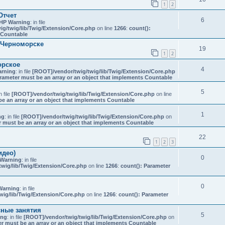
1
2
Отчет
6
HP Warning
: in file
g/twig/lib/Twig/Extension/Core.php
on line
1266
:
count():
s Countable
 Черноморске
19
1
2
орское
4
rning
: in file
[ROOT]/vendor/twig/twig/lib/Twig/Extension/Core.php
rameter must be an array or an object that implements Countable
5
in file
[ROOT]/vendor/twig/twig/lib/Twig/Extension/Core.php
on line
be an array or an object that implements Countable
1
ng
: in file
[ROOT]/vendor/twig/twig/lib/Twig/Extension/Core.php
on
r must be an array or an object that implements Countable
22
1
2
3
идео)
0
Warning
: in file
wig/lib/Twig/Extension/Core.php
on line
1266
:
count(): Parameter
0
Warning
: in file
wig/lib/Twig/Extension/Core.php
on line
1266
:
count(): Parameter
сные занятия
5
ing
: in file
[ROOT]/vendor/twig/twig/lib/Twig/Extension/Core.php
on
er must be an array or an object that implements Countable