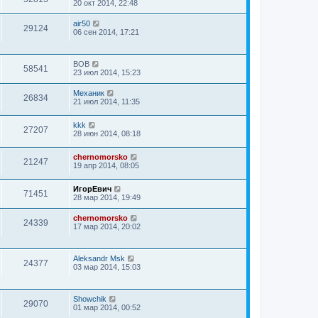
20 окт 2014, 22:48
air50
29124
06 сен 2014, 17:21
ВОВ
58541
23 июл 2014, 15:23
Механик
26834
21 июл 2014, 11:35
kkk
27207
28 июн 2014, 08:18
chernomorsko
21247
19 апр 2014, 08:05
ИгорЕвич
71451
28 мар 2014, 19:49
chernomorsko
24339
17 мар 2014, 20:02
Aleksandr Msk
24377
03 мар 2014, 15:03
Showchik
29070
01 мар 2014, 00:52