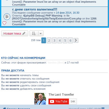
count(): Parameter must be an array or an object that implements
Countable
с днем святого валентина!!!!
Последнее сообщение
username
«
14 фев 2014, 16:30
Ответы:
4
[phpBB Debug] PHP Warning
: in file
[ROOT]/vendor/twig/twig/lib/Twig/Extension/Core.php
on line
1266
:
count(): Parameter must be an array or an object that implements
Countable
Новая тема
1
2
3
4
5
6
158 тем
След.
КТО СЕЙЧАС НА КОНФЕРЕНЦИИ
Сейчас этот форум просматривают:
Yandex [Bot]
и 17 гостей
ПРАВА ДОСТУПА
Вы
не можете
начинать темы
Вы
не можете
отвечать на сообщения
Вы
не можете
редактировать свои сообщения
Вы
не можете
удалять свои сообщения
Вы
не можете
добавлять вложения