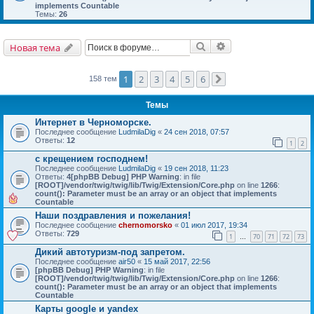
implements Countable
Темы:
26
Поиск
Расширенный поис
Новая тема
1
2
3
4
5
6
158 тем
След.
Темы
Интернет в Черноморске.
Последнее сообщение
LudmilaDig
«
24 сен 2018, 07:57
Ответы:
12
1
2
с крещением господнем!
Последнее сообщение
LudmilaDig
«
19 сен 2018, 11:23
Ответы:
4
[phpBB Debug] PHP Warning
: in file
[ROOT]/vendor/twig/twig/lib/Twig/Extension/Core.php
on line
1266
:
count(): Parameter must be an array or an object that implements
Countable
Наши поздравления и пожелания!
Последнее сообщение
chernomorsko
«
01 июл 2017, 19:34
Ответы:
729
1
70
71
72
73
…
Дикий автотуризм-под запретом.
Последнее сообщение
air50
«
15 май 2017, 22:56
[phpBB Debug] PHP Warning
: in file
[ROOT]/vendor/twig/twig/lib/Twig/Extension/Core.php
on line
1266
:
count(): Parameter must be an array or an object that implements
Countable
Карты google и yandex