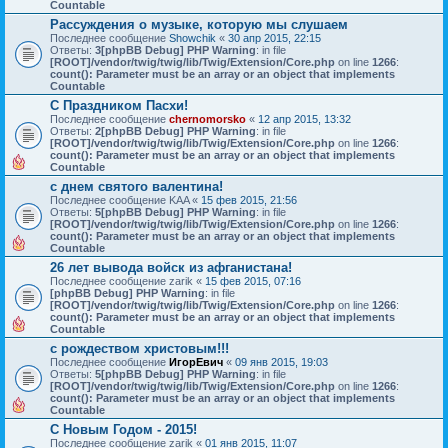
Countable
Рассуждения о музыке, которую мы слушаем
Последнее сообщение
Showchik
«
30 апр 2015, 22:15
Ответы:
3
[phpBB Debug] PHP Warning
: in file
[ROOT]/vendor/twig/twig/lib/Twig/Extension/Core.php
on line
1266
:
count(): Parameter must be an array or an object that implements
Countable
С Праздником Пасхи!
Последнее сообщение
chernomorsko
«
12 апр 2015, 13:32
Ответы:
2
[phpBB Debug] PHP Warning
: in file
[ROOT]/vendor/twig/twig/lib/Twig/Extension/Core.php
on line
1266
:
count(): Parameter must be an array or an object that implements
Countable
с днем святого валентина!
Последнее сообщение
KAA
«
15 фев 2015, 21:56
Ответы:
5
[phpBB Debug] PHP Warning
: in file
[ROOT]/vendor/twig/twig/lib/Twig/Extension/Core.php
on line
1266
:
count(): Parameter must be an array or an object that implements
Countable
26 лет вывода войск из афганистана!
Последнее сообщение
zarik
«
15 фев 2015, 07:16
[phpBB Debug] PHP Warning
: in file
[ROOT]/vendor/twig/twig/lib/Twig/Extension/Core.php
on line
1266
:
count(): Parameter must be an array or an object that implements
Countable
с рождеством христовым!!!
Последнее сообщение
ИгорЕвич
«
09 янв 2015, 19:03
Ответы:
5
[phpBB Debug] PHP Warning
: in file
[ROOT]/vendor/twig/twig/lib/Twig/Extension/Core.php
on line
1266
:
count(): Parameter must be an array or an object that implements
Countable
С Новым Годом - 2015!
Последнее сообщение
zarik
«
01 янв 2015, 11:07