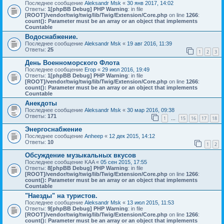
Последнее сообщение
Aleksandr Msk
«
30 янв 2017, 14:02
Ответы:
1
[phpBB Debug] PHP Warning
: in file
[ROOT]/vendor/twig/twig/lib/Twig/Extension/Core.php
on line
1266
:
count(): Parameter must be an array or an object that implements
Countable
Водоснабжение.
Последнее сообщение
Aleksandr Msk
«
19 авг 2016, 11:39
Ответы:
25
1
2
3
День Военноморского Флота
Последнее сообщение
Егор
«
29 июл 2016, 19:49
Ответы:
1
[phpBB Debug] PHP Warning
: in file
[ROOT]/vendor/twig/twig/lib/Twig/Extension/Core.php
on line
1266
:
count(): Parameter must be an array or an object that implements
Countable
Анекдоты
Последнее сообщение
Aleksandr Msk
«
30 мар 2016, 09:38
Ответы:
171
1
15
16
17
18
…
Энергоснабжение
Последнее сообщение
Anheep
«
12 дек 2015, 14:12
Ответы:
10
1
2
Обсуждение музыкальных вкусов
Последнее сообщение
KAA
«
05 сен 2015, 17:55
Ответы:
8
[phpBB Debug] PHP Warning
: in file
[ROOT]/vendor/twig/twig/lib/Twig/Extension/Core.php
on line
1266
:
count(): Parameter must be an array or an object that implements
Countable
"Наезды" на туристов.
Последнее сообщение
Aleksandr Msk
«
13 июл 2015, 11:53
Ответы:
9
[phpBB Debug] PHP Warning
: in file
[ROOT]/vendor/twig/twig/lib/Twig/Extension/Core.php
on line
1266
:
count(): Parameter must be an array or an object that implements