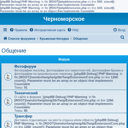
[phpBB Debug] PHP Warning
: in file
[ROOT]/phpbb/session.php
on line
580
:
sizeof():
Parameter must be an array or an object that implements Countable
[phpBB Debug] PHP Warning
: in file
[ROOT]/phpbb/session.php
on line
636
:
sizeof():
Parameter must be an array or an object that implements Countable
Черноморское
Правила
Интерактивная карта
FAQ
Вход
П
Список форумов
Крымская беседка
Общение
о
Общение
и
с
Форум
к
Фотофорум
Фотографии поселка, фотографии его окрестностей, фотографии Крыма и
фотографии на произвольную тематику.
[phpBB Debug] PHP Warning
: in
file
[ROOT]/vendor/twig/twig/lib/Twig/Extension/Core.php
on line
1266
:
count(): Parameter must be an array or an object that implements
Countable
Темы:
91
Технический
О сайте и форуме.
[phpBB Debug] PHP Warning
: in file
[ROOT]/vendor/twig/twig/lib/Twig/Extension/Core.php
on line
1266
:
count(): Parameter must be an array or an object that implements
Countable
Темы:
85
Трансфер
Доставка отдыхающих на места отдыха и/или обратно
[phpBB Debug]
PHP Warning
: in file
[ROOT]/vendor/twig/twig/lib/Twig/Extension/Core.php
on line
1266
:
count(): Parameter must be an array or an object that