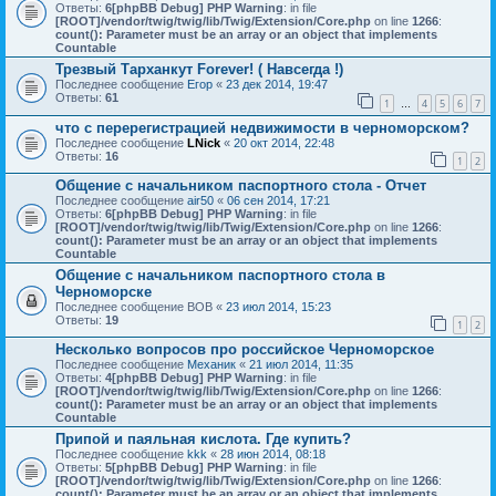
Ответы:
6
[phpBB Debug] PHP Warning
: in file
[ROOT]/vendor/twig/twig/lib/Twig/Extension/Core.php
on line
1266
:
count(): Parameter must be an array or an object that implements
Countable
Трезвый Тарханкут Forever! ( Навсегда !)
Последнее сообщение
Егор
«
23 дек 2014, 19:47
Ответы:
61
1
4
5
6
7
…
что с перерегистрацией недвижимости в черноморском?
Последнее сообщение
LNick
«
20 окт 2014, 22:48
Ответы:
16
1
2
Общение с начальником паспортного стола - Отчет
Последнее сообщение
air50
«
06 сен 2014, 17:21
Ответы:
6
[phpBB Debug] PHP Warning
: in file
[ROOT]/vendor/twig/twig/lib/Twig/Extension/Core.php
on line
1266
:
count(): Parameter must be an array or an object that implements
Countable
Общение с начальником паспортного стола в
Черноморске
Последнее сообщение
ВОВ
«
23 июл 2014, 15:23
Ответы:
19
1
2
Несколько вопросов про российское Черноморское
Последнее сообщение
Механик
«
21 июл 2014, 11:35
Ответы:
4
[phpBB Debug] PHP Warning
: in file
[ROOT]/vendor/twig/twig/lib/Twig/Extension/Core.php
on line
1266
:
count(): Parameter must be an array or an object that implements
Countable
Припой и паяльная кислота. Где купить?
Последнее сообщение
kkk
«
28 июн 2014, 08:18
Ответы:
5
[phpBB Debug] PHP Warning
: in file
[ROOT]/vendor/twig/twig/lib/Twig/Extension/Core.php
on line
1266
:
count(): Parameter must be an array or an object that implements