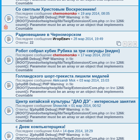
Countable
Со светлым Христовым Воскресением!
Последнее сообщение
chernomorsko
«
19 апр 2014, 08:05
Ответы:
1
[phpBB Debug] PHP Warning
: in file
[ROOT]/vendor/twig/twig/lib/Twig/Extension/Core.php
on line
1266
:
count(): Parameter must be an array or an object that implements
Countable
Радиовещание в Черноморском
Последнее сообщение
ИгорЕвич
«
28 мар 2014, 19:49
Ответы:
22
1
2
3
Робот собрал кубик Рубика за три секунды (видео)
Последнее сообщение
chernomorsko
«
17 мар 2014, 20:02
[phpBB Debug] PHP Warning
: in file
[ROOT]/vendor/twig/twig/lib/Twig/Extension/Core.php
on line
1266
:
count(): Parameter must be an array or an object that implements
Countable
Голландского шорт-трекиста лишили медалей
Последнее сообщение
Aleksandr Msk
«
03 мар 2014, 15:03
[phpBB Debug] PHP Warning
: in file
[ROOT]/vendor/twig/twig/lib/Twig/Extension/Core.php
on line
1266
:
count(): Parameter must be an array or an object that implements
Countable
Центр китайской культуры "ДАО ДЭ" - интересные занятия
Последнее сообщение
Showchik
«
01 мар 2014, 00:52
Ответы:
5
[phpBB Debug] PHP Warning
: in file
[ROOT]/vendor/twig/twig/lib/Twig/Extension/Core.php
on line
1266
:
count(): Parameter must be an array or an object that implements
Countable
с Днем компьютерщика!
Последнее сообщение
KAA
«
14 фев 2014, 18:29
Ответы:
2
[phpBB Debug] PHP Warning
: in file
[ROOT]/vendor/twig/twig/lib/Twig/Extension/Core.php
on line
1266
: