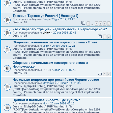
Ответы:
6
[phpBB Debug] PHP Warning
: in file
[ROOT]/vendor/twig/twig/lib/Twig/Extension/Core.php
on line
1266
:
count(): Parameter must be an array or an object that implements
Countable
Трезвый Тарханкут Forever! ( Навсегда !)
Последнее сообщение
Егор
«
23 дек 2014, 19:47
Ответы:
61
1
4
5
6
7
…
что с перерегистрацией недвижимости в черноморском?
Последнее сообщение
LNick
«
20 окт 2014, 22:48
Ответы:
16
1
2
Общение с начальником паспортного стола - Отчет
Последнее сообщение
air50
«
06 сен 2014, 17:21
Ответы:
6
[phpBB Debug] PHP Warning
: in file
[ROOT]/vendor/twig/twig/lib/Twig/Extension/Core.php
on line
1266
:
count(): Parameter must be an array or an object that implements
Countable
Общение с начальником паспортного стола в
Черноморске
Последнее сообщение
ВОВ
«
23 июл 2014, 15:23
Ответы:
19
1
2
Несколько вопросов про российское Черноморское
Последнее сообщение
Механик
«
21 июл 2014, 11:35
Ответы:
4
[phpBB Debug] PHP Warning
: in file
[ROOT]/vendor/twig/twig/lib/Twig/Extension/Core.php
on line
1266
:
count(): Parameter must be an array or an object that implements
Countable
Припой и паяльная кислота. Где купить?
Последнее сообщение
kkk
«
28 июн 2014, 08:18
Ответы:
5
[phpBB Debug] PHP Warning
: in file
[ROOT]/vendor/twig/twig/lib/Twig/Extension/Core.php
on line
1266
:
count(): Parameter must be an array or an object that implements