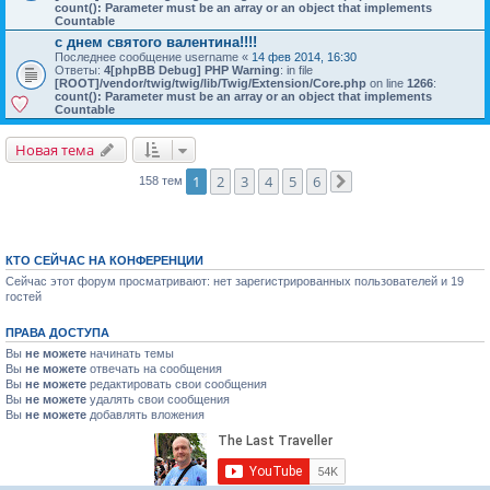
count(): Parameter must be an array or an object that implements
Countable
с днем святого валентина!!!!
Последнее сообщение
username
«
14 фев 2014, 16:30
Ответы:
4
[phpBB Debug] PHP Warning
: in file
[ROOT]/vendor/twig/twig/lib/Twig/Extension/Core.php
on line
1266
:
count(): Parameter must be an array or an object that implements
Countable
Новая тема
1
2
3
4
5
6
158 тем
След.
КТО СЕЙЧАС НА КОНФЕРЕНЦИИ
Сейчас этот форум просматривают: нет зарегистрированных пользователей и 19
гостей
ПРАВА ДОСТУПА
Вы
не можете
начинать темы
Вы
не можете
отвечать на сообщения
Вы
не можете
редактировать свои сообщения
Вы
не можете
удалять свои сообщения
Вы
не можете
добавлять вложения