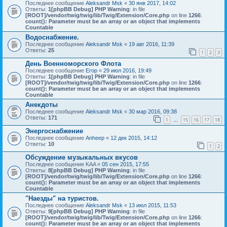
Последнее сообщение
Aleksandr Msk
«
30 янв 2017, 14:02
Ответы:
1
[phpBB Debug] PHP Warning
: in file
[ROOT]/vendor/twig/twig/lib/Twig/Extension/Core.php
on line
1266
:
count(): Parameter must be an array or an object that implements
Countable
Водоснабжение.
Последнее сообщение
Aleksandr Msk
«
19 авг 2016, 11:39
Ответы:
25
1
2
3
День Военноморского Флота
Последнее сообщение
Егор
«
29 июл 2016, 19:49
Ответы:
1
[phpBB Debug] PHP Warning
: in file
[ROOT]/vendor/twig/twig/lib/Twig/Extension/Core.php
on line
1266
:
count(): Parameter must be an array or an object that implements
Countable
Анекдоты
Последнее сообщение
Aleksandr Msk
«
30 мар 2016, 09:38
Ответы:
171
1
15
16
17
18
…
Энергоснабжение
Последнее сообщение
Anheep
«
12 дек 2015, 14:12
Ответы:
10
1
2
Обсуждение музыкальных вкусов
Последнее сообщение
KAA
«
05 сен 2015, 17:55
Ответы:
8
[phpBB Debug] PHP Warning
: in file
[ROOT]/vendor/twig/twig/lib/Twig/Extension/Core.php
on line
1266
:
count(): Parameter must be an array or an object that implements
Countable
"Наезды" на туристов.
Последнее сообщение
Aleksandr Msk
«
13 июл 2015, 11:53
Ответы:
9
[phpBB Debug] PHP Warning
: in file
[ROOT]/vendor/twig/twig/lib/Twig/Extension/Core.php
on line
1266
:
count(): Parameter must be an array or an object that implements