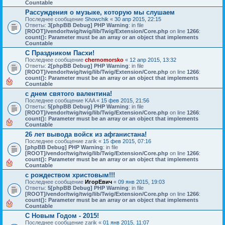
Countable
Рассуждения о музыке, которую мы слушаем
Последнее сообщение
Showchik
«
30 апр 2015, 22:15
Ответы:
3
[phpBB Debug] PHP Warning
: in file
[ROOT]/vendor/twig/twig/lib/Twig/Extension/Core.php
on line
1266
:
count(): Parameter must be an array or an object that implements
Countable
С Праздником Пасхи!
Последнее сообщение
chernomorsko
«
12 апр 2015, 13:32
Ответы:
2
[phpBB Debug] PHP Warning
: in file
[ROOT]/vendor/twig/twig/lib/Twig/Extension/Core.php
on line
1266
:
count(): Parameter must be an array or an object that implements
Countable
с днем святого валентина!
Последнее сообщение
KAA
«
15 фев 2015, 21:56
Ответы:
5
[phpBB Debug] PHP Warning
: in file
[ROOT]/vendor/twig/twig/lib/Twig/Extension/Core.php
on line
1266
:
count(): Parameter must be an array or an object that implements
Countable
26 лет вывода войск из афганистана!
Последнее сообщение
zarik
«
15 фев 2015, 07:16
[phpBB Debug] PHP Warning
: in file
[ROOT]/vendor/twig/twig/lib/Twig/Extension/Core.php
on line
1266
:
count(): Parameter must be an array or an object that implements
Countable
с рождеством христовым!!!
Последнее сообщение
ИгорЕвич
«
09 янв 2015, 19:03
Ответы:
5
[phpBB Debug] PHP Warning
: in file
[ROOT]/vendor/twig/twig/lib/Twig/Extension/Core.php
on line
1266
:
count(): Parameter must be an array or an object that implements
Countable
С Новым Годом - 2015!
Последнее сообщение
zarik
«
01 янв 2015, 11:07