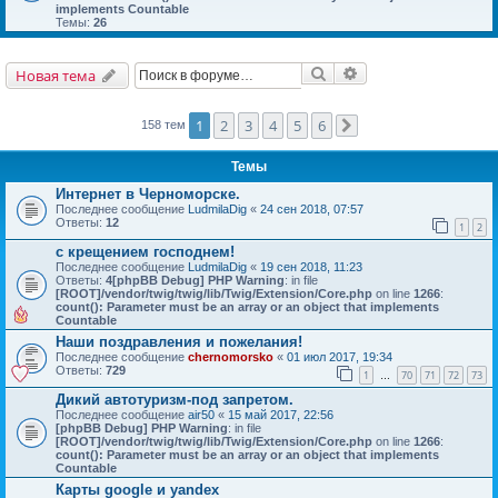
implements Countable
Темы:
26
Поиск
Расширенный поис
Новая тема
1
2
3
4
5
6
158 тем
След.
Темы
Интернет в Черноморске.
Последнее сообщение
LudmilaDig
«
24 сен 2018, 07:57
Ответы:
12
1
2
с крещением господнем!
Последнее сообщение
LudmilaDig
«
19 сен 2018, 11:23
Ответы:
4
[phpBB Debug] PHP Warning
: in file
[ROOT]/vendor/twig/twig/lib/Twig/Extension/Core.php
on line
1266
:
count(): Parameter must be an array or an object that implements
Countable
Наши поздравления и пожелания!
Последнее сообщение
chernomorsko
«
01 июл 2017, 19:34
Ответы:
729
1
70
71
72
73
…
Дикий автотуризм-под запретом.
Последнее сообщение
air50
«
15 май 2017, 22:56
[phpBB Debug] PHP Warning
: in file
[ROOT]/vendor/twig/twig/lib/Twig/Extension/Core.php
on line
1266
:
count(): Parameter must be an array or an object that implements
Countable
Карты google и yandex