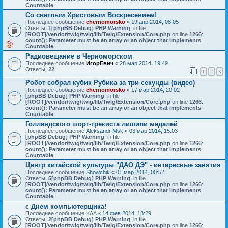
Countable
Со светлым Христовым Воскресением!
Последнее сообщение
chernomorsko
«
19 апр 2014, 08:05
Ответы:
1
[phpBB Debug] PHP Warning
: in file
[ROOT]/vendor/twig/twig/lib/Twig/Extension/Core.php
on line
1266
:
count(): Parameter must be an array or an object that implements
Countable
Радиовещание в Черноморском
Последнее сообщение
ИгорЕвич
«
28 мар 2014, 19:49
Ответы:
22
1
2
3
Робот собрал кубик Рубика за три секунды (видео)
Последнее сообщение
chernomorsko
«
17 мар 2014, 20:02
[phpBB Debug] PHP Warning
: in file
[ROOT]/vendor/twig/twig/lib/Twig/Extension/Core.php
on line
1266
:
count(): Parameter must be an array or an object that implements
Countable
Голландского шорт-трекиста лишили медалей
Последнее сообщение
Aleksandr Msk
«
03 мар 2014, 15:03
[phpBB Debug] PHP Warning
: in file
[ROOT]/vendor/twig/twig/lib/Twig/Extension/Core.php
on line
1266
:
count(): Parameter must be an array or an object that implements
Countable
Центр китайской культуры "ДАО ДЭ" - интересные занятия
Последнее сообщение
Showchik
«
01 мар 2014, 00:52
Ответы:
5
[phpBB Debug] PHP Warning
: in file
[ROOT]/vendor/twig/twig/lib/Twig/Extension/Core.php
on line
1266
:
count(): Parameter must be an array or an object that implements
Countable
с Днем компьютерщика!
Последнее сообщение
KAA
«
14 фев 2014, 18:29
Ответы:
2
[phpBB Debug] PHP Warning
: in file
[ROOT]/vendor/twig/twig/lib/Twig/Extension/Core.php
on line
1266
: