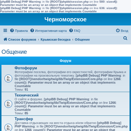
[phpBB Debug] PHP Warning
: in file
[ROOT]/phpbb/session.php
on line
580
:
sizeof():
Parameter must be an array or an object that implements Countable
[phpBB Debug] PHP Warning
: in file
[ROOT]/phpbb/session.php
on line
636
:
sizeof():
Parameter must be an array or an object that implements Countable
Черноморское
Правила
Интерактивная карта
FAQ
Вход
П
Список форумов
Крымская беседка
Общение
о
Общение
и
с
Форум
к
Фотофорум
Фотографии поселка, фотографии его окрестностей, фотографии Крыма и
фотографии на произвольную тематику.
[phpBB Debug] PHP Warning
: in
file
[ROOT]/vendor/twig/twig/lib/Twig/Extension/Core.php
on line
1266
:
count(): Parameter must be an array or an object that implements
Countable
Темы:
91
Технический
О сайте и форуме.
[phpBB Debug] PHP Warning
: in file
[ROOT]/vendor/twig/twig/lib/Twig/Extension/Core.php
on line
1266
:
count(): Parameter must be an array or an object that implements
Countable
Темы:
85
Трансфер
Доставка отдыхающих на места отдыха и/или обратно
[phpBB Debug]
PHP Warning
: in file
[ROOT]/vendor/twig/twig/lib/Twig/Extension/Core.php
on line
1266
:
count(): Parameter must be an array or an object that