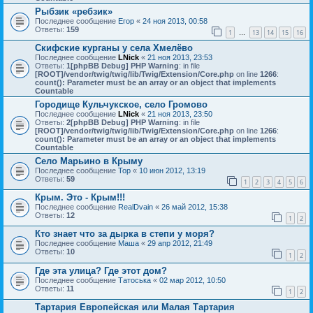
Рыбзик «ребзик»
Последнее сообщение
Егор
«
24 ноя 2013, 00:58
Ответы:
159
1
13
14
15
16
…
Скифские курганы у села Хмелёво
Последнее сообщение
LNick
«
21 ноя 2013, 23:53
Ответы:
1
[phpBB Debug] PHP Warning
: in file
[ROOT]/vendor/twig/twig/lib/Twig/Extension/Core.php
on line
1266
:
count(): Parameter must be an array or an object that implements
Countable
Городище Кульчукское, село Громово
Последнее сообщение
LNick
«
21 ноя 2013, 23:50
Ответы:
2
[phpBB Debug] PHP Warning
: in file
[ROOT]/vendor/twig/twig/lib/Twig/Extension/Core.php
on line
1266
:
count(): Parameter must be an array or an object that implements
Countable
Село Марьино в Крыму
Последнее сообщение
Тор
«
10 июн 2012, 13:19
Ответы:
59
1
2
3
4
5
6
Крым. Это - Крым!!!
Последнее сообщение
RealDvain
«
26 май 2012, 15:38
Ответы:
12
1
2
Кто знает что за дырка в степи у моря?
Последнее сообщение
Маша
«
29 апр 2012, 21:49
Ответы:
10
1
2
Где эта улица? Где этот дом?
Последнее сообщение
Татоська
«
02 мар 2012, 10:50
Ответы:
11
1
2
Тартария Европейская или Малая Тартария