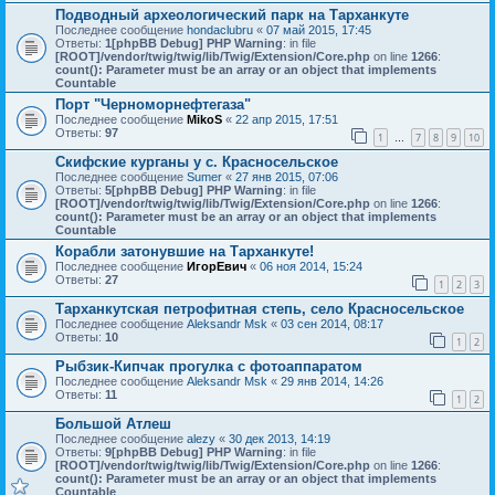
Подводный археологический парк на Тарханкуте
Последнее сообщение
hondaclubru
«
07 май 2015, 17:45
Ответы:
1
[phpBB Debug] PHP Warning
: in file
[ROOT]/vendor/twig/twig/lib/Twig/Extension/Core.php
on line
1266
:
count(): Parameter must be an array or an object that implements
Countable
Порт "Черноморнефтегаза"
Последнее сообщение
MikoS
«
22 апр 2015, 17:51
Ответы:
97
1
7
8
9
10
…
Скифские курганы у с. Красносельское
Последнее сообщение
Sumer
«
27 янв 2015, 07:06
Ответы:
5
[phpBB Debug] PHP Warning
: in file
[ROOT]/vendor/twig/twig/lib/Twig/Extension/Core.php
on line
1266
:
count(): Parameter must be an array or an object that implements
Countable
Корабли затонувшие на Тарханкуте!
Последнее сообщение
ИгорЕвич
«
06 ноя 2014, 15:24
Ответы:
27
1
2
3
Тарханкутская петрофитная степь, село Красносельское
Последнее сообщение
Aleksandr Msk
«
03 сен 2014, 08:17
Ответы:
10
1
2
Рыбзик-Кипчак прогулка с фотоаппаратом
Последнее сообщение
Aleksandr Msk
«
29 янв 2014, 14:26
Ответы:
11
1
2
Большой Атлеш
Последнее сообщение
alezy
«
30 дек 2013, 14:19
Ответы:
9
[phpBB Debug] PHP Warning
: in file
[ROOT]/vendor/twig/twig/lib/Twig/Extension/Core.php
on line
1266
:
count(): Parameter must be an array or an object that implements
Countable