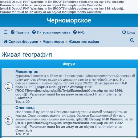
[phpBB Debug] PHP Warning
: in file
[ROOT]/phpbb/session.php
on line
580
:
sizeof():
Parameter must be an array or an object that implements Countable
[phpBB Debug] PHP Warning
: in file
[ROOT]/phpbb/session.php
on line
636
:
sizeof():
Parameter must be an array or an object that implements Countable
Черноморское
Правила
Интерактивная карта
FAQ
Вход
П
Список форумов
Черноморск
Живая география
о
Живая география
и
с
Форум
к
Межводное
Курортный поселок в 15 км от Черноморска. Многокилометровый песчаный
пляж для семейного отдыха с детьми и лиман с лечебной грязью. Но
самое главное - в июне здесь теплая вода 20-22°. В это время на ЮБК
вода 14-16°.
[phpBB Debug] PHP Warning
: in file
[ROOT]/vendor/twig/twig/lib/Twig/Extension/Core.php
on line
1266
:
count(): Parameter must be an array or an object that implements
Countable
Темы:
20
Оленевка
Населенный пункт село Оленевка находится на самой западной точке
Крыма. Село распространяется вдоль берегов Караджинской бухты с
великолепными песчаными пляжами.
[phpBB Debug] PHP Warning
: in file
[ROOT]/vendor/twig/twig/lib/Twig/Extension/Core.php
on line
1266
:
count(): Parameter must be an array or an object that implements
Countable
Темы:
31