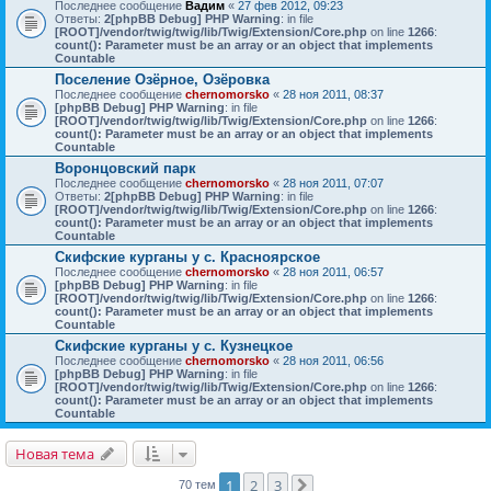
Последнее сообщение
Вадим
«
27 фев 2012, 09:23
Ответы:
2
[phpBB Debug] PHP Warning
: in file
[ROOT]/vendor/twig/twig/lib/Twig/Extension/Core.php
on line
1266
:
count(): Parameter must be an array or an object that implements
Countable
Поселение Озёрное, Озёровка
Последнее сообщение
chernomorsko
«
28 ноя 2011, 08:37
[phpBB Debug] PHP Warning
: in file
[ROOT]/vendor/twig/twig/lib/Twig/Extension/Core.php
on line
1266
:
count(): Parameter must be an array or an object that implements
Countable
Воронцовский парк
Последнее сообщение
chernomorsko
«
28 ноя 2011, 07:07
Ответы:
2
[phpBB Debug] PHP Warning
: in file
[ROOT]/vendor/twig/twig/lib/Twig/Extension/Core.php
on line
1266
:
count(): Parameter must be an array or an object that implements
Countable
Скифские курганы у с. Красноярское
Последнее сообщение
chernomorsko
«
28 ноя 2011, 06:57
[phpBB Debug] PHP Warning
: in file
[ROOT]/vendor/twig/twig/lib/Twig/Extension/Core.php
on line
1266
:
count(): Parameter must be an array or an object that implements
Countable
Скифские курганы у с. Кузнецкое
Последнее сообщение
chernomorsko
«
28 ноя 2011, 06:56
[phpBB Debug] PHP Warning
: in file
[ROOT]/vendor/twig/twig/lib/Twig/Extension/Core.php
on line
1266
:
count(): Parameter must be an array or an object that implements
Countable
Новая тема
1
2
3
70 тем
След.