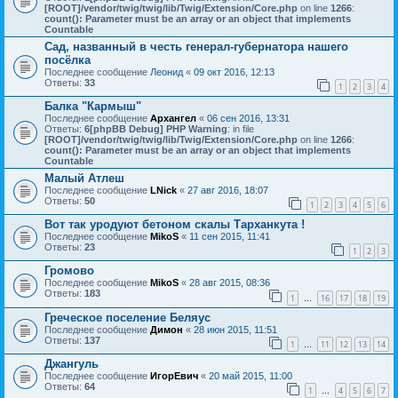
[ROOT]/vendor/twig/twig/lib/Twig/Extension/Core.php
on line
1266
:
count(): Parameter must be an array or an object that implements
Countable
Сад, названный в честь генерал-губернатора нашего
посёлка
Последнее сообщение
Леонид
«
09 окт 2016, 12:13
Ответы:
33
1
2
3
4
Балка "Кармыш"
Последнее сообщение
Архангел
«
06 сен 2016, 13:31
Ответы:
6
[phpBB Debug] PHP Warning
: in file
[ROOT]/vendor/twig/twig/lib/Twig/Extension/Core.php
on line
1266
:
count(): Parameter must be an array or an object that implements
Countable
Малый Атлеш
Последнее сообщение
LNick
«
27 авг 2016, 18:07
Ответы:
50
1
2
3
4
5
6
Вот так уродуют бетоном скалы Тарханкута !
Последнее сообщение
MikoS
«
11 сен 2015, 11:41
Ответы:
23
1
2
3
Громово
Последнее сообщение
MikoS
«
28 авг 2015, 08:36
Ответы:
183
1
16
17
18
19
…
Греческое поселение Беляус
Последнее сообщение
Димон
«
28 июн 2015, 11:51
Ответы:
137
1
11
12
13
14
…
Джангуль
Последнее сообщение
ИгорЕвич
«
20 май 2015, 11:00
Ответы:
64
1
4
5
6
7
…