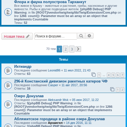
Флора и фауна полуострова Тарханкут
Все живое в Крыму - животные и растения, грибы, насекомые и другие
живности. Рыбы и другие подводные жители.
[phpBB Debug] PHP
Warning
: in file
[ROOT]/vendor/twig/twig/lib/Twig/Extension/Core.php
on
line
1266
:
count(): Parameter must be an array or an object that
implements Countable
Темы:
52
Поиск
Расширенный поис
Новая тема
1
2
3
70 тем
След.
Темы
Ихтиандр
Последнее сообщение
Leonid86
«
11 июл 2022, 21:43
Ответы:
63
1
4
5
6
7
…
296-й Констанский дивизион ракетных катеров ЧФ
Последнее сообщение
Casper
«
11 авг 2017, 20:56
Ответы:
16
1
2
Озеро Донузлав
Последнее сообщение
Aleksandr Msk
«
05 июн 2017, 11:22
Ответы:
5
[phpBB Debug] PHP Warning
: in file
[ROOT]/vendor/twig/twig/lib/Twig/Extension/Core.php
on line
1266
:
count(): Parameter must be an array or an object that implements
Countable
Аблямитское городище в районе озера Донузлав
Последнее сообщение
Архангел
«
14 дек 2016, 11:11
Ответы:
1
[phpBB Debug] PHP Warning
: in file