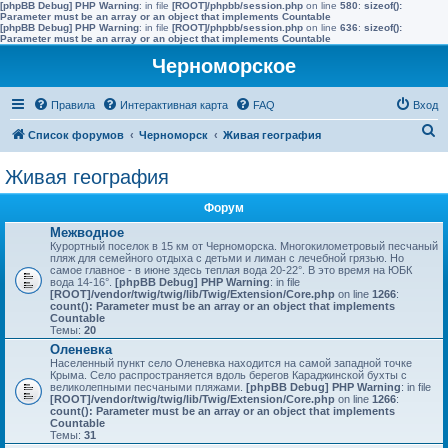
[phpBB Debug] PHP Warning
: in file
[ROOT]/phpbb/session.php
on line
580
:
sizeof():
Parameter must be an array or an object that implements Countable
[phpBB Debug] PHP Warning
: in file
[ROOT]/phpbb/session.php
on line
636
:
sizeof():
Parameter must be an array or an object that implements Countable
Черноморское
Правила
Интерактивная карта
FAQ
Вход
П
Список форумов
Черноморск
Живая география
о
Живая география
и
с
Форум
к
Межводное
Курортный поселок в 15 км от Черноморска. Многокилометровый песчаный
пляж для семейного отдыха с детьми и лиман с лечебной грязью. Но
самое главное - в июне здесь теплая вода 20-22°. В это время на ЮБК
вода 14-16°.
[phpBB Debug] PHP Warning
: in file
[ROOT]/vendor/twig/twig/lib/Twig/Extension/Core.php
on line
1266
:
count(): Parameter must be an array or an object that implements
Countable
Темы:
20
Оленевка
Населенный пункт село Оленевка находится на самой западной точке
Крыма. Село распространяется вдоль берегов Караджинской бухты с
великолепными песчаными пляжами.
[phpBB Debug] PHP Warning
: in file
[ROOT]/vendor/twig/twig/lib/Twig/Extension/Core.php
on line
1266
:
count(): Parameter must be an array or an object that implements
Countable
Темы:
31