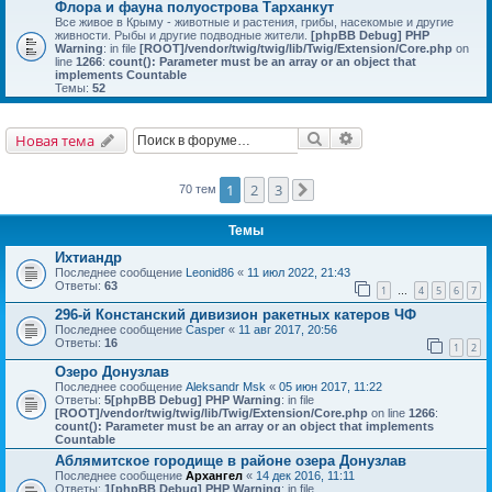
Флора и фауна полуострова Тарханкут
Все живое в Крыму - животные и растения, грибы, насекомые и другие
живности. Рыбы и другие подводные жители.
[phpBB Debug] PHP
Warning
: in file
[ROOT]/vendor/twig/twig/lib/Twig/Extension/Core.php
on
line
1266
:
count(): Parameter must be an array or an object that
implements Countable
Темы:
52
Поиск
Расширенный поис
Новая тема
1
2
3
70 тем
След.
Темы
Ихтиандр
Последнее сообщение
Leonid86
«
11 июл 2022, 21:43
Ответы:
63
1
4
5
6
7
…
296-й Констанский дивизион ракетных катеров ЧФ
Последнее сообщение
Casper
«
11 авг 2017, 20:56
Ответы:
16
1
2
Озеро Донузлав
Последнее сообщение
Aleksandr Msk
«
05 июн 2017, 11:22
Ответы:
5
[phpBB Debug] PHP Warning
: in file
[ROOT]/vendor/twig/twig/lib/Twig/Extension/Core.php
on line
1266
:
count(): Parameter must be an array or an object that implements
Countable
Аблямитское городище в районе озера Донузлав
Последнее сообщение
Архангел
«
14 дек 2016, 11:11
Ответы:
1
[phpBB Debug] PHP Warning
: in file