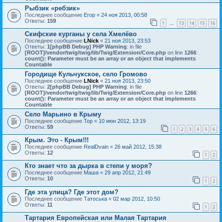
Рыбзик «ребзик»
Последнее сообщение
Егор
«
24 ноя 2013, 00:58
Ответы:
159
1
13
14
15
16
…
Скифские курганы у села Хмелёво
Последнее сообщение
LNick
«
21 ноя 2013, 23:53
Ответы:
1
[phpBB Debug] PHP Warning
: in file
[ROOT]/vendor/twig/twig/lib/Twig/Extension/Core.php
on line
1266
:
count(): Parameter must be an array or an object that implements
Countable
Городище Кульчукское, село Громово
Последнее сообщение
LNick
«
21 ноя 2013, 23:50
Ответы:
2
[phpBB Debug] PHP Warning
: in file
[ROOT]/vendor/twig/twig/lib/Twig/Extension/Core.php
on line
1266
:
count(): Parameter must be an array or an object that implements
Countable
Село Марьино в Крыму
Последнее сообщение
Тор
«
10 июн 2012, 13:19
Ответы:
59
1
2
3
4
5
6
Крым. Это - Крым!!!
Последнее сообщение
RealDvain
«
26 май 2012, 15:38
Ответы:
12
1
2
Кто знает что за дырка в степи у моря?
Последнее сообщение
Маша
«
29 апр 2012, 21:49
Ответы:
10
1
2
Где эта улица? Где этот дом?
Последнее сообщение
Татоська
«
02 мар 2012, 10:50
Ответы:
11
1
2
Тартария Европейская или Малая Тартария