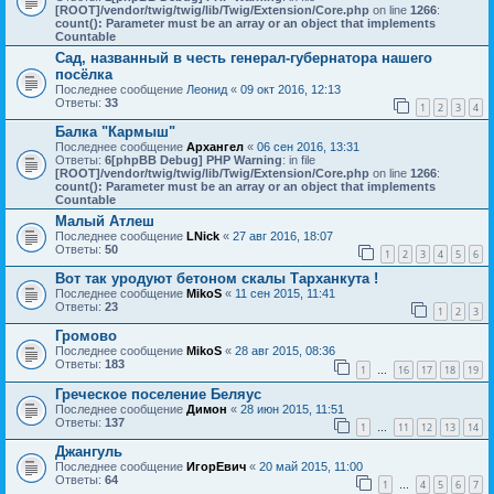
[ROOT]/vendor/twig/twig/lib/Twig/Extension/Core.php
on line
1266
:
count(): Parameter must be an array or an object that implements
Countable
Сад, названный в честь генерал-губернатора нашего
посёлка
Последнее сообщение
Леонид
«
09 окт 2016, 12:13
Ответы:
33
1
2
3
4
Балка "Кармыш"
Последнее сообщение
Архангел
«
06 сен 2016, 13:31
Ответы:
6
[phpBB Debug] PHP Warning
: in file
[ROOT]/vendor/twig/twig/lib/Twig/Extension/Core.php
on line
1266
:
count(): Parameter must be an array or an object that implements
Countable
Малый Атлеш
Последнее сообщение
LNick
«
27 авг 2016, 18:07
Ответы:
50
1
2
3
4
5
6
Вот так уродуют бетоном скалы Тарханкута !
Последнее сообщение
MikoS
«
11 сен 2015, 11:41
Ответы:
23
1
2
3
Громово
Последнее сообщение
MikoS
«
28 авг 2015, 08:36
Ответы:
183
1
16
17
18
19
…
Греческое поселение Беляус
Последнее сообщение
Димон
«
28 июн 2015, 11:51
Ответы:
137
1
11
12
13
14
…
Джангуль
Последнее сообщение
ИгорЕвич
«
20 май 2015, 11:00
Ответы:
64
1
4
5
6
7
…