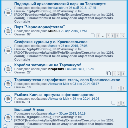
Подводный археологический парк на Тарханкуте
Последнее сообщение
hondaclubru
«
07 май 2015, 17:45
Ответы:
1
[phpBB Debug] PHP Warning
: in file
[ROOT]/vendor/twig/twig/lib/Twig/Extension/Core.php
on line
1266
:
count(): Parameter must be an array or an object that implements
Countable
Порт "Черноморнефтегаза"
Последнее сообщение
MikoS
«
22 апр 2015, 17:51
Ответы:
97
1
7
8
9
10
…
Скифские курганы у с. Красносельское
Последнее сообщение
Sumer
«
27 янв 2015, 07:06
Ответы:
5
[phpBB Debug] PHP Warning
: in file
[ROOT]/vendor/twig/twig/lib/Twig/Extension/Core.php
on line
1266
:
count(): Parameter must be an array or an object that implements
Countable
Корабли затонувшие на Тарханкуте!
Последнее сообщение
ИгорЕвич
«
06 ноя 2014, 15:24
Ответы:
27
1
2
3
Тарханкутская петрофитная степь, село Красносельское
Последнее сообщение
Aleksandr Msk
«
03 сен 2014, 08:17
Ответы:
10
1
2
Рыбзик-Кипчак прогулка с фотоаппаратом
Последнее сообщение
Aleksandr Msk
«
29 янв 2014, 14:26
Ответы:
11
1
2
Большой Атлеш
Последнее сообщение
alezy
«
30 дек 2013, 14:19
Ответы:
9
[phpBB Debug] PHP Warning
: in file
[ROOT]/vendor/twig/twig/lib/Twig/Extension/Core.php
on line
1266
:
count(): Parameter must be an array or an object that implements
Countable