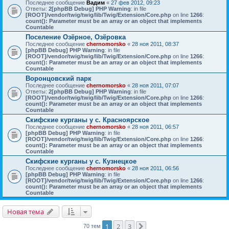
Последнее сообщение
Вадим
«
27 фев 2012, 09:23
Ответы:
2
[phpBB Debug] PHP Warning
: in file
[ROOT]/vendor/twig/twig/lib/Twig/Extension/Core.php
on line
1266
:
count(): Parameter must be an array or an object that implements
Countable
Поселение Озёрное, Озёровка
Последнее сообщение
chernomorsko
«
28 ноя 2011, 08:37
[phpBB Debug] PHP Warning
: in file
[ROOT]/vendor/twig/twig/lib/Twig/Extension/Core.php
on line
1266
:
count(): Parameter must be an array or an object that implements
Countable
Воронцовский парк
Последнее сообщение
chernomorsko
«
28 ноя 2011, 07:07
Ответы:
2
[phpBB Debug] PHP Warning
: in file
[ROOT]/vendor/twig/twig/lib/Twig/Extension/Core.php
on line
1266
:
count(): Parameter must be an array or an object that implements
Countable
Скифские курганы у с. Красноярское
Последнее сообщение
chernomorsko
«
28 ноя 2011, 06:57
[phpBB Debug] PHP Warning
: in file
[ROOT]/vendor/twig/twig/lib/Twig/Extension/Core.php
on line
1266
:
count(): Parameter must be an array or an object that implements
Countable
Скифские курганы у с. Кузнецкое
Последнее сообщение
chernomorsko
«
28 ноя 2011, 06:56
[phpBB Debug] PHP Warning
: in file
[ROOT]/vendor/twig/twig/lib/Twig/Extension/Core.php
on line
1266
:
count(): Parameter must be an array or an object that implements
Countable
Новая тема
1
2
3
70 тем
След.