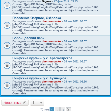
Последнее сообщение
Вадим
«
27 фев 2012, 09:23
Ответы:
2
[phpBB Debug] PHP Warning
: in file
[ROOT]/vendor/twig/twig/lib/Twig/Extension/Core.php
on line
1266
:
count(): Parameter must be an array or an object that implements
Countable
Поселение Озёрное, Озёровка
Последнее сообщение
chernomorsko
«
28 ноя 2011, 08:37
[phpBB Debug] PHP Warning
: in file
[ROOT]/vendor/twig/twig/lib/Twig/Extension/Core.php
on line
1266
:
count(): Parameter must be an array or an object that implements
Countable
Воронцовский парк
Последнее сообщение
chernomorsko
«
28 ноя 2011, 07:07
Ответы:
2
[phpBB Debug] PHP Warning
: in file
[ROOT]/vendor/twig/twig/lib/Twig/Extension/Core.php
on line
1266
:
count(): Parameter must be an array or an object that implements
Countable
Скифские курганы у с. Красноярское
Последнее сообщение
chernomorsko
«
28 ноя 2011, 06:57
[phpBB Debug] PHP Warning
: in file
[ROOT]/vendor/twig/twig/lib/Twig/Extension/Core.php
on line
1266
:
count(): Parameter must be an array or an object that implements
Countable
Скифские курганы у с. Кузнецкое
Последнее сообщение
chernomorsko
«
28 ноя 2011, 06:56
[phpBB Debug] PHP Warning
: in file
[ROOT]/vendor/twig/twig/lib/Twig/Extension/Core.php
on line
1266
:
count(): Parameter must be an array or an object that implements
Countable
Новая тема
1
2
3
70 тем
След.