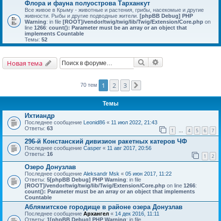
Флора и фауна полуострова Тарханкут
Все живое в Крыму - животные и растения, грибы, насекомые и другие
живности. Рыбы и другие подводные жители.
[phpBB Debug] PHP
Warning
: in file
[ROOT]/vendor/twig/twig/lib/Twig/Extension/Core.php
on
line
1266
:
count(): Parameter must be an array or an object that
implements Countable
Темы:
52
Поиск
Расширенный поис
Новая тема
1
2
3
70 тем
След.
Темы
Ихтиандр
Последнее сообщение
Leonid86
«
11 июл 2022, 21:43
Ответы:
63
1
4
5
6
7
…
296-й Констанский дивизион ракетных катеров ЧФ
Последнее сообщение
Casper
«
11 авг 2017, 20:56
Ответы:
16
1
2
Озеро Донузлав
Последнее сообщение
Aleksandr Msk
«
05 июн 2017, 11:22
Ответы:
5
[phpBB Debug] PHP Warning
: in file
[ROOT]/vendor/twig/twig/lib/Twig/Extension/Core.php
on line
1266
:
count(): Parameter must be an array or an object that implements
Countable
Аблямитское городище в районе озера Донузлав
Последнее сообщение
Архангел
«
14 дек 2016, 11:11
Ответы:
1
[phpBB Debug] PHP Warning
: in file