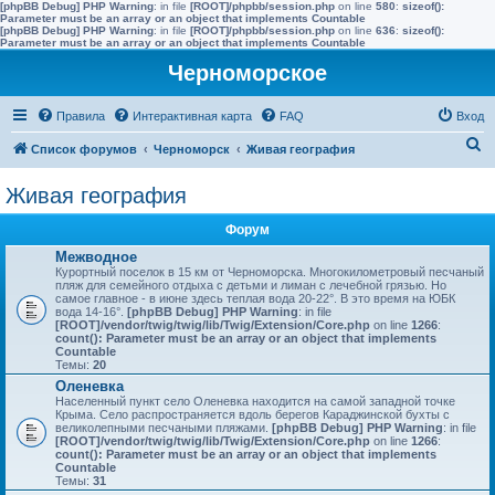
[phpBB Debug] PHP Warning
: in file
[ROOT]/phpbb/session.php
on line
580
:
sizeof():
Parameter must be an array or an object that implements Countable
[phpBB Debug] PHP Warning
: in file
[ROOT]/phpbb/session.php
on line
636
:
sizeof():
Parameter must be an array or an object that implements Countable
Черноморское
Правила
Интерактивная карта
FAQ
Вход
П
Список форумов
Черноморск
Живая география
о
Живая география
и
с
Форум
к
Межводное
Курортный поселок в 15 км от Черноморска. Многокилометровый песчаный
пляж для семейного отдыха с детьми и лиман с лечебной грязью. Но
самое главное - в июне здесь теплая вода 20-22°. В это время на ЮБК
вода 14-16°.
[phpBB Debug] PHP Warning
: in file
[ROOT]/vendor/twig/twig/lib/Twig/Extension/Core.php
on line
1266
:
count(): Parameter must be an array or an object that implements
Countable
Темы:
20
Оленевка
Населенный пункт село Оленевка находится на самой западной точке
Крыма. Село распространяется вдоль берегов Караджинской бухты с
великолепными песчаными пляжами.
[phpBB Debug] PHP Warning
: in file
[ROOT]/vendor/twig/twig/lib/Twig/Extension/Core.php
on line
1266
:
count(): Parameter must be an array or an object that implements
Countable
Темы:
31