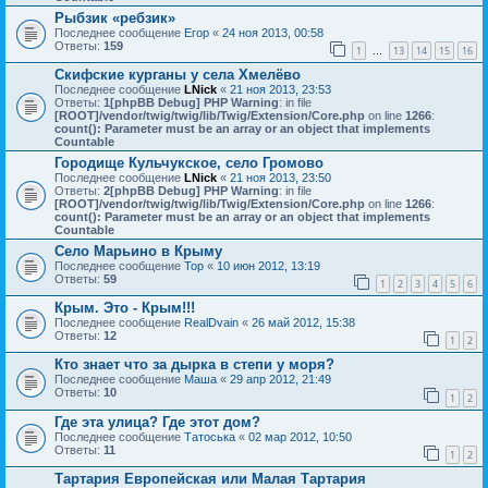
Рыбзик «ребзик»
Последнее сообщение
Егор
«
24 ноя 2013, 00:58
Ответы:
159
1
13
14
15
16
…
Скифские курганы у села Хмелёво
Последнее сообщение
LNick
«
21 ноя 2013, 23:53
Ответы:
1
[phpBB Debug] PHP Warning
: in file
[ROOT]/vendor/twig/twig/lib/Twig/Extension/Core.php
on line
1266
:
count(): Parameter must be an array or an object that implements
Countable
Городище Кульчукское, село Громово
Последнее сообщение
LNick
«
21 ноя 2013, 23:50
Ответы:
2
[phpBB Debug] PHP Warning
: in file
[ROOT]/vendor/twig/twig/lib/Twig/Extension/Core.php
on line
1266
:
count(): Parameter must be an array or an object that implements
Countable
Село Марьино в Крыму
Последнее сообщение
Тор
«
10 июн 2012, 13:19
Ответы:
59
1
2
3
4
5
6
Крым. Это - Крым!!!
Последнее сообщение
RealDvain
«
26 май 2012, 15:38
Ответы:
12
1
2
Кто знает что за дырка в степи у моря?
Последнее сообщение
Маша
«
29 апр 2012, 21:49
Ответы:
10
1
2
Где эта улица? Где этот дом?
Последнее сообщение
Татоська
«
02 мар 2012, 10:50
Ответы:
11
1
2
Тартария Европейская или Малая Тартария