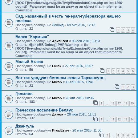
[ROOT]/vendor/twig/twig/lib/Twig/Extension/Core.php
on line
1266
:
count(): Parameter must be an array or an object that implements
Countable
Сад, названный в честь генерал-губернатора нашего
посёлка
Последнее сообщение
Леонид
«
09 окт 2016, 12:13
Ответы:
33
1
2
3
4
Балка "Кармыш"
Последнее сообщение
Архангел
«
06 сен 2016, 13:31
Ответы:
6
[phpBB Debug] PHP Warning
: in file
[ROOT]/vendor/twig/twig/lib/Twig/Extension/Core.php
on line
1266
:
count(): Parameter must be an array or an object that implements
Countable
Малый Атлеш
Последнее сообщение
LNick
«
27 авг 2016, 18:07
Ответы:
50
1
2
3
4
5
6
Вот так уродуют бетоном скалы Тарханкута !
Последнее сообщение
MikoS
«
11 сен 2015, 11:41
Ответы:
23
1
2
3
Громово
Последнее сообщение
MikoS
«
28 авг 2015, 08:36
Ответы:
183
1
16
17
18
19
…
Греческое поселение Беляус
Последнее сообщение
Димон
«
28 июн 2015, 11:51
Ответы:
137
1
11
12
13
14
…
Джангуль
Последнее сообщение
ИгорЕвич
«
20 май 2015, 11:00
Ответы:
64
1
4
5
6
7
…