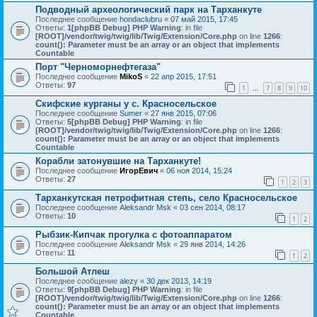
Подводный археологический парк на Тарханкуте
Последнее сообщение
hondaclubru
«
07 май 2015, 17:45
Ответы:
1
[phpBB Debug] PHP Warning
: in file
[ROOT]/vendor/twig/twig/lib/Twig/Extension/Core.php
on line
1266
:
count(): Parameter must be an array or an object that implements
Countable
Порт "Черноморнефтегаза"
Последнее сообщение
MikoS
«
22 апр 2015, 17:51
Ответы:
97
1
7
8
9
10
…
Скифские курганы у с. Красносельское
Последнее сообщение
Sumer
«
27 янв 2015, 07:06
Ответы:
5
[phpBB Debug] PHP Warning
: in file
[ROOT]/vendor/twig/twig/lib/Twig/Extension/Core.php
on line
1266
:
count(): Parameter must be an array or an object that implements
Countable
Корабли затонувшие на Тарханкуте!
Последнее сообщение
ИгорЕвич
«
06 ноя 2014, 15:24
Ответы:
27
1
2
3
Тарханкутская петрофитная степь, село Красносельское
Последнее сообщение
Aleksandr Msk
«
03 сен 2014, 08:17
Ответы:
10
1
2
Рыбзик-Кипчак прогулка с фотоаппаратом
Последнее сообщение
Aleksandr Msk
«
29 янв 2014, 14:26
Ответы:
11
1
2
Большой Атлеш
Последнее сообщение
alezy
«
30 дек 2013, 14:19
Ответы:
9
[phpBB Debug] PHP Warning
: in file
[ROOT]/vendor/twig/twig/lib/Twig/Extension/Core.php
on line
1266
:
count(): Parameter must be an array or an object that implements
Countable