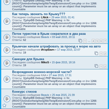
Ответы:
6
[phpBB Debug] PHP Warning
: in file
[ROOT]/vendor/twig/twig/lib/Twig/Extension/Core.php
on line
1266
:
count(): Parameter must be an array or an object that implements
Countable
Как теперь звонить по Крыму???
Последнее сообщение
LNick
«
29 июн 2015, 01:41
Ответы:
7
[phpBB Debug] PHP Warning
: in file
[ROOT]/vendor/twig/twig/lib/Twig/Extension/Core.php
on line
1266
:
count(): Parameter must be an array or an object that implements
Countable
Поток туристов в Крым сократился в два раза
Последнее сообщение
Beavis
«
03 май 2015, 20:11
Ответы:
62
1
4
5
6
7
…
Крымчан начали штрафовать за проезд к морю на авто
Последнее сообщение
ИгорЕвич
«
17 мар 2015, 22:07
Ответы:
19
1
2
Санкции для Крыма
Последнее сообщение
MikoS
«
15 фев 2015, 18:16
Ответы:
19
1
2
Возрождение военно-морской части?
Последнее сообщение
KAA
«
27 янв 2015, 17:31
Ответы:
1
[phpBB Debug] PHP Warning
: in file
[ROOT]/vendor/twig/twig/lib/Twig/Extension/Core.php
on line
1266
:
count(): Parameter must be an array or an object that implements
Countable
Конкурс стихов
Последнее сообщение
Beavis
«
25 янв 2015, 21:39
Ответы:
8
[phpBB Debug] PHP Warning
: in file
[ROOT]/vendor/twig/twig/lib/Twig/Extension/Core.php
on line
1266
:
count(): Parameter must be an array or an object that implements
Countable