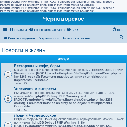
[phpBB Debug] PHP Warning
: in file
[ROOT]/phpbb/session.php
on line
580
:
sizeof():
Parameter must be an array or an object that implements Countable
[phpBB Debug] PHP Warning
: in file
[ROOT]/phpbb/session.php
on line
636
:
sizeof():
Parameter must be an array or an object that implements Countable
Черноморское
Правила
Интерактивная карта
FAQ
Вход
П
Список форумов
Черноморск
Новости и жизнь
о
Новости и жизнь
и
с
Форум
к
Рестораны и кафе, бары
Как и где провести вечер c любимыми или друзьями.
[phpBB Debug] PHP
Warning
: in file
[ROOT]/vendor/twig/twig/lib/Twig/Extension/Core.php
on
line
1266
:
count(): Parameter must be an array or an object that
implements Countable
Темы:
27
Увлечения и интересы
Рыбалка и подводное плавание, кино и музыка, книги и театр, а также
другие хобби.
[phpBB Debug] PHP Warning
: in file
[ROOT]/vendor/twig/twig/lib/Twig/Extension/Core.php
on line
1266
:
count(): Parameter must be an array or an object that implements
Countable
Темы:
80
Люди и Черноморское
Встречи форумчан. Поиск одноклассников и однокурсников, друзей. Поиск
попутчиков.
[phpBB Debug] PHP Warning
: in file
[ROOT]/vendor/twig/twig/lib/Twig/Extension/Core.php
on line
1266
: