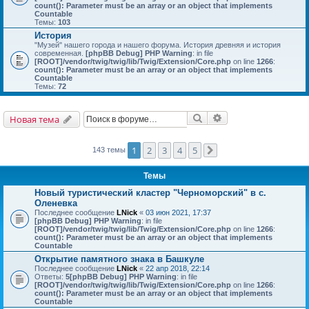
count(): Parameter must be an array or an object that implements
Countable
Темы:
103
История
"Музей" нашего города и нашего форума. История древняя и история
современная.
[phpBB Debug] PHP Warning
: in file
[ROOT]/vendor/twig/twig/lib/Twig/Extension/Core.php
on line
1266
:
count(): Parameter must be an array or an object that implements
Countable
Темы:
72
Поиск
Расширенный поис
Новая тема
1
2
3
4
5
143 темы
След.
Темы
Новый туристический кластер "Черноморский" в с.
Оленевка
Последнее сообщение
LNick
«
03 июн 2021, 17:37
[phpBB Debug] PHP Warning
: in file
[ROOT]/vendor/twig/twig/lib/Twig/Extension/Core.php
on line
1266
:
count(): Parameter must be an array or an object that implements
Countable
Открытие памятного знака в Башкуле
Последнее сообщение
LNick
«
22 апр 2018, 22:14
Ответы:
5
[phpBB Debug] PHP Warning
: in file
[ROOT]/vendor/twig/twig/lib/Twig/Extension/Core.php
on line
1266
:
count(): Parameter must be an array or an object that implements
Countable