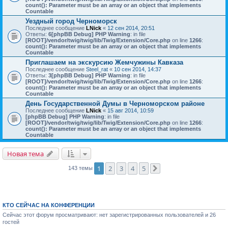
count(): Parameter must be an array or an object that implements
Countable
Уездный город Черноморск
Последнее сообщение
LNick
«
12 сен 2014, 20:51
Ответы:
6
[phpBB Debug] PHP Warning
: in file
[ROOT]/vendor/twig/twig/lib/Twig/Extension/Core.php
on line
1266
:
count(): Parameter must be an array or an object that implements
Countable
Приглашаем на экскурсию Жемчужины Кавказа
Последнее сообщение
Steel_rat
«
10 сен 2014, 14:37
Ответы:
3
[phpBB Debug] PHP Warning
: in file
[ROOT]/vendor/twig/twig/lib/Twig/Extension/Core.php
on line
1266
:
count(): Parameter must be an array or an object that implements
Countable
День Государственной Думы в Черноморском районе
Последнее сообщение
LNick
«
15 авг 2014, 10:59
[phpBB Debug] PHP Warning
: in file
[ROOT]/vendor/twig/twig/lib/Twig/Extension/Core.php
on line
1266
:
count(): Parameter must be an array or an object that implements
Countable
Новая тема
1
2
3
4
5
143 темы
След.
КТО СЕЙЧАС НА КОНФЕРЕНЦИИ
Сейчас этот форум просматривают: нет зарегистрированных пользователей и 26
гостей