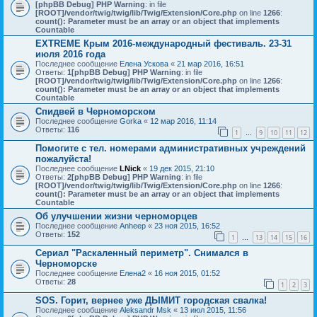
[phpBB Debug] PHP Warning
: in file
[ROOT]/vendor/twig/twig/lib/Twig/Extension/Core.php
on line
1266
:
count(): Parameter must be an array or an object that implements
Countable
EXTREME Крым 2016-международный фестиваль. 23-31
июля 2016 года
Последнее сообщение
Елена Ускова
«
21 мар 2016, 16:51
Ответы:
1
[phpBB Debug] PHP Warning
: in file
[ROOT]/vendor/twig/twig/lib/Twig/Extension/Core.php
on line
1266
:
count(): Parameter must be an array or an object that implements
Countable
Спидвей в Черноморском
Последнее сообщение
Gorka
«
12 мар 2016, 11:14
Ответы:
116
1
9
10
11
12
…
Помогите с тел. номерами административных учреждений
пожалуйста!
Последнее сообщение
LNick
«
19 дек 2015, 21:10
Ответы:
2
[phpBB Debug] PHP Warning
: in file
[ROOT]/vendor/twig/twig/lib/Twig/Extension/Core.php
on line
1266
:
count(): Parameter must be an array or an object that implements
Countable
Об улучшении жизни черноморцев
Последнее сообщение
Anheep
«
23 ноя 2015, 16:52
Ответы:
152
1
13
14
15
16
…
Сериал "Раскаленный периметр". Снимался в
Черноморске
Последнее сообщение
Елена2
«
16 ноя 2015, 01:52
Ответы:
28
1
2
3
SOS. Горит, вернее уже ДЫМИТ городская свалка!
Последнее сообщение
Aleksandr Msk
«
13 июл 2015, 11:56