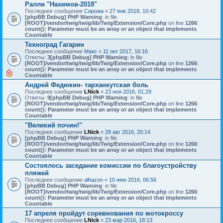
Ралли "Нахимов-2018"
Последнее сообщение
Сирожа
«
27 янв 2018, 10:42
[phpBB Debug] PHP Warning
: in file
[ROOT]/vendor/twig/twig/lib/Twig/Extension/Core.php
on line
1266
:
count(): Parameter must be an array or an object that implements
Countable
Техноград Гагарин
Последнее сообщение
Макс
«
11 окт 2017, 16:16
Ответы:
3
[phpBB Debug] PHP Warning
: in file
[ROOT]/vendor/twig/twig/lib/Twig/Extension/Core.php
on line
1266
:
count(): Parameter must be an array or an object that implements
Countable
Андрей Федюкин- тарханкутская боль
Последнее сообщение
LNick
«
23 ноя 2016, 01:29
Ответы:
9
[phpBB Debug] PHP Warning
: in file
[ROOT]/vendor/twig/twig/lib/Twig/Extension/Core.php
on line
1266
:
count(): Parameter must be an array or an object that implements
Countable
"Великий почин!"
Последнее сообщение
LNick
«
28 авг 2016, 20:14
[phpBB Debug] PHP Warning
: in file
[ROOT]/vendor/twig/twig/lib/Twig/Extension/Core.php
on line
1266
:
count(): Parameter must be an array or an object that implements
Countable
Состоялось заседание комиссии по благоустройству
пляжей
Последнее сообщение
alhazon
«
10 июн 2016, 06:56
[phpBB Debug] PHP Warning
: in file
[ROOT]/vendor/twig/twig/lib/Twig/Extension/Core.php
on line
1266
:
count(): Parameter must be an array or an object that implements
Countable
17 апреля пройдут соревнования по мотокроссу
Последнее сообщение
LNick
«
23 мар 2016, 18:13