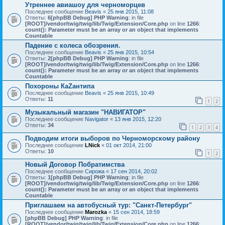
Утреннее авиашоу для черноморцев
Последнее сообщение
Beavis
«
25 янв 2015, 11:08
Ответы:
6
[phpBB Debug] PHP Warning
: in file
[ROOT]/vendor/twig/twig/lib/Twig/Extension/Core.php
on line
1266
:
count(): Parameter must be an array or an object that implements
Countable
Падение с колеса обозрения.
Последнее сообщение
Beavis
«
25 янв 2015, 10:54
Ответы:
2
[phpBB Debug] PHP Warning
: in file
[ROOT]/vendor/twig/twig/lib/Twig/Extension/Core.php
on line
1266
:
count(): Parameter must be an array or an object that implements
Countable
Похороны КаZантипа
Последнее сообщение
Beavis
«
25 янв 2015, 10:49
Ответы:
11
1
2
Музыкальный магазин "НАВИГАТОР"
Последнее сообщение
Navigator
«
13 янв 2015, 12:20
Ответы:
34
1
2
3
4
Подводим итоги выборов по Черноморскому району
Последнее сообщение
LNick
«
01 окт 2014, 21:00
Ответы:
10
1
2
Новый Договор Побратимства
Последнее сообщение
Сирожа
«
17 сен 2014, 20:02
Ответы:
1
[phpBB Debug] PHP Warning
: in file
[ROOT]/vendor/twig/twig/lib/Twig/Extension/Core.php
on line
1266
:
count(): Parameter must be an array or an object that implements
Countable
Приглашаем на автобусный тур: "Санкт-Петербург"
Последнее сообщение
Marozka
«
15 сен 2014, 18:59
[phpBB Debug] PHP Warning
: in file
[ROOT]/vendor/twig/twig/lib/Twig/Extension/Core.php
on line
1266
: