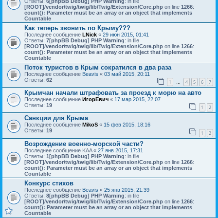
Ответы:
6
[phpBB Debug] PHP Warning
: in file
[ROOT]/vendor/twig/twig/lib/Twig/Extension/Core.php
on line
1266
:
count(): Parameter must be an array or an object that implements
Countable
Как теперь звонить по Крыму???
Последнее сообщение
LNick
«
29 июн 2015, 01:41
Ответы:
7
[phpBB Debug] PHP Warning
: in file
[ROOT]/vendor/twig/twig/lib/Twig/Extension/Core.php
on line
1266
:
count(): Parameter must be an array or an object that implements
Countable
Поток туристов в Крым сократился в два раза
Последнее сообщение
Beavis
«
03 май 2015, 20:11
Ответы:
62
1
4
5
6
7
…
Крымчан начали штрафовать за проезд к морю на авто
Последнее сообщение
ИгорЕвич
«
17 мар 2015, 22:07
Ответы:
19
1
2
Санкции для Крыма
Последнее сообщение
MikoS
«
15 фев 2015, 18:16
Ответы:
19
1
2
Возрождение военно-морской части?
Последнее сообщение
KAA
«
27 янв 2015, 17:31
Ответы:
1
[phpBB Debug] PHP Warning
: in file
[ROOT]/vendor/twig/twig/lib/Twig/Extension/Core.php
on line
1266
:
count(): Parameter must be an array or an object that implements
Countable
Конкурс стихов
Последнее сообщение
Beavis
«
25 янв 2015, 21:39
Ответы:
8
[phpBB Debug] PHP Warning
: in file
[ROOT]/vendor/twig/twig/lib/Twig/Extension/Core.php
on line
1266
:
count(): Parameter must be an array or an object that implements
Countable