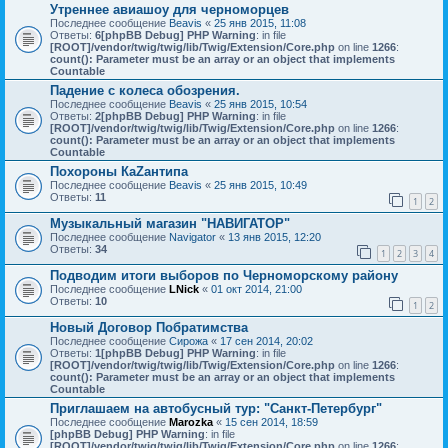
Утреннее авиашоу для черноморцев
Последнее сообщение
Beavis
«
25 янв 2015, 11:08
Ответы:
6
[phpBB Debug] PHP Warning
: in file
[ROOT]/vendor/twig/twig/lib/Twig/Extension/Core.php
on line
1266
:
count(): Parameter must be an array or an object that implements
Countable
Падение с колеса обозрения.
Последнее сообщение
Beavis
«
25 янв 2015, 10:54
Ответы:
2
[phpBB Debug] PHP Warning
: in file
[ROOT]/vendor/twig/twig/lib/Twig/Extension/Core.php
on line
1266
:
count(): Parameter must be an array or an object that implements
Countable
Похороны КаZантипа
Последнее сообщение
Beavis
«
25 янв 2015, 10:49
Ответы:
11
1
2
Музыкальный магазин "НАВИГАТОР"
Последнее сообщение
Navigator
«
13 янв 2015, 12:20
Ответы:
34
1
2
3
4
Подводим итоги выборов по Черноморскому району
Последнее сообщение
LNick
«
01 окт 2014, 21:00
Ответы:
10
1
2
Новый Договор Побратимства
Последнее сообщение
Сирожа
«
17 сен 2014, 20:02
Ответы:
1
[phpBB Debug] PHP Warning
: in file
[ROOT]/vendor/twig/twig/lib/Twig/Extension/Core.php
on line
1266
:
count(): Parameter must be an array or an object that implements
Countable
Приглашаем на автобусный тур: "Санкт-Петербург"
Последнее сообщение
Marozka
«
15 сен 2014, 18:59
[phpBB Debug] PHP Warning
: in file
[ROOT]/vendor/twig/twig/lib/Twig/Extension/Core.php
on line
1266
: