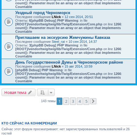
count(): Parameter must be an array or an object that implements
Countable
Уездный город Черноморск
Последнее сообщение
LNick
«
12 сен 2014, 20:51
Ответы:
6
[phpBB Debug] PHP Warning
: in file
[ROOT]/vendor/twig/twig/lib/Twig/Extension/Core.php
on line
1266
:
count(): Parameter must be an array or an object that implements
Countable
Приглашаем на экскурсию Жемчужины Кавказа
Последнее сообщение
Steel_rat
«
10 сен 2014, 14:37
Ответы:
3
[phpBB Debug] PHP Warning
: in file
[ROOT]/vendor/twig/twig/lib/Twig/Extension/Core.php
on line
1266
:
count(): Parameter must be an array or an object that implements
Countable
День Государственной Думы в Черноморском районе
Последнее сообщение
LNick
«
15 авг 2014, 10:59
[phpBB Debug] PHP Warning
: in file
[ROOT]/vendor/twig/twig/lib/Twig/Extension/Core.php
on line
1266
:
count(): Parameter must be an array or an object that implements
Countable
Новая тема
1
2
3
4
5
143 темы
След.
КТО СЕЙЧАС НА КОНФЕРЕНЦИИ
Сейчас этот форум просматривают: нет зарегистрированных пользователей и 26
гостей