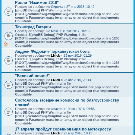
Ралли "Нахимов-2018"
Последнее сообщение
Сирожа
«
27 янв 2018, 10:42
[phpBB Debug] PHP Warning
: in file
[ROOT]/vendor/twig/twig/lib/Twig/Extension/Core.php
on line
1266
:
count(): Parameter must be an array or an object that implements
Countable
Техноград Гагарин
Последнее сообщение
Макс
«
11 окт 2017, 16:16
Ответы:
3
[phpBB Debug] PHP Warning
: in file
[ROOT]/vendor/twig/twig/lib/Twig/Extension/Core.php
on line
1266
:
count(): Parameter must be an array or an object that implements
Countable
Андрей Федюкин- тарханкутская боль
Последнее сообщение
LNick
«
23 ноя 2016, 01:29
Ответы:
9
[phpBB Debug] PHP Warning
: in file
[ROOT]/vendor/twig/twig/lib/Twig/Extension/Core.php
on line
1266
:
count(): Parameter must be an array or an object that implements
Countable
"Великий почин!"
Последнее сообщение
LNick
«
28 авг 2016, 20:14
[phpBB Debug] PHP Warning
: in file
[ROOT]/vendor/twig/twig/lib/Twig/Extension/Core.php
on line
1266
:
count(): Parameter must be an array or an object that implements
Countable
Состоялось заседание комиссии по благоустройству
пляжей
Последнее сообщение
alhazon
«
10 июн 2016, 06:56
[phpBB Debug] PHP Warning
: in file
[ROOT]/vendor/twig/twig/lib/Twig/Extension/Core.php
on line
1266
:
count(): Parameter must be an array or an object that implements
Countable
17 апреля пройдут соревнования по мотокроссу
Последнее сообщение
LNick
«
23 мар 2016, 18:13