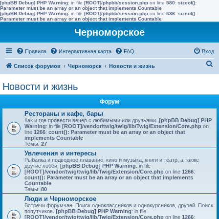
[phpBB Debug] PHP Warning
: in file
[ROOT]/phpbb/session.php
on line
580
:
sizeof():
Parameter must be an array or an object that implements Countable
[phpBB Debug] PHP Warning
: in file
[ROOT]/phpbb/session.php
on line
636
:
sizeof():
Parameter must be an array or an object that implements Countable
Черноморское
Правила
Интерактивная карта
FAQ
Вход
П
Список форумов
Черноморск
Новости и жизнь
о
Новости и жизнь
и
с
Форум
к
Рестораны и кафе, бары
Как и где провести вечер c любимыми или друзьями.
[phpBB Debug] PHP
Warning
: in file
[ROOT]/vendor/twig/twig/lib/Twig/Extension/Core.php
on
line
1266
:
count(): Parameter must be an array or an object that
implements Countable
Темы:
27
Увлечения и интересы
Рыбалка и подводное плавание, кино и музыка, книги и театр, а также
другие хобби.
[phpBB Debug] PHP Warning
: in file
[ROOT]/vendor/twig/twig/lib/Twig/Extension/Core.php
on line
1266
:
count(): Parameter must be an array or an object that implements
Countable
Темы:
80
Люди и Черноморское
Встречи форумчан. Поиск одноклассников и однокурсников, друзей. Поиск
попутчиков.
[phpBB Debug] PHP Warning
: in file
[ROOT]/vendor/twig/twig/lib/Twig/Extension/Core.php
on line
1266
: