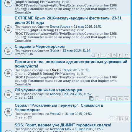
[phpBB Debug] PHP Warning
: in file
[ROOT]/vendor/twig/twig/lib/Twig/Extension/Core.php
on line
1266
:
count(): Parameter must be an array or an object that implements
Countable
EXTREME Крым 2016-международный фестиваль. 23-31
июля 2016 года
Последнее сообщение
Елена Ускова
«
21 мар 2016, 16:51
Ответы:
1
[phpBB Debug] PHP Warning
: in file
[ROOT]/vendor/twig/twig/lib/Twig/Extension/Core.php
on line
1266
:
count(): Parameter must be an array or an object that implements
Countable
Спидвей в Черноморском
Последнее сообщение
Gorka
«
12 мар 2016, 11:14
Ответы:
116
1
9
10
11
12
…
Помогите с тел. номерами административных учреждений
пожалуйста!
Последнее сообщение
LNick
«
19 дек 2015, 21:10
Ответы:
2
[phpBB Debug] PHP Warning
: in file
[ROOT]/vendor/twig/twig/lib/Twig/Extension/Core.php
on line
1266
:
count(): Parameter must be an array or an object that implements
Countable
Об улучшении жизни черноморцев
Последнее сообщение
Anheep
«
23 ноя 2015, 16:52
Ответы:
152
1
13
14
15
16
…
Сериал "Раскаленный периметр". Снимался в
Черноморске
Последнее сообщение
Елена2
«
16 ноя 2015, 01:52
Ответы:
28
1
2
3
SOS. Горит, вернее уже ДЫМИТ городская свалка!
Последнее сообщение
Aleksandr Msk
«
13 июл 2015, 11:56