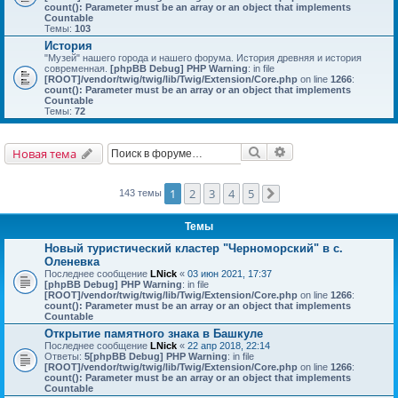
count(): Parameter must be an array or an object that implements
Countable
Темы:
103
История
"Музей" нашего города и нашего форума. История древняя и история
современная.
[phpBB Debug] PHP Warning
: in file
[ROOT]/vendor/twig/twig/lib/Twig/Extension/Core.php
on line
1266
:
count(): Parameter must be an array or an object that implements
Countable
Темы:
72
Поиск
Расширенный поис
Новая тема
1
2
3
4
5
143 темы
След.
Темы
Новый туристический кластер "Черноморский" в с.
Оленевка
Последнее сообщение
LNick
«
03 июн 2021, 17:37
[phpBB Debug] PHP Warning
: in file
[ROOT]/vendor/twig/twig/lib/Twig/Extension/Core.php
on line
1266
:
count(): Parameter must be an array or an object that implements
Countable
Открытие памятного знака в Башкуле
Последнее сообщение
LNick
«
22 апр 2018, 22:14
Ответы:
5
[phpBB Debug] PHP Warning
: in file
[ROOT]/vendor/twig/twig/lib/Twig/Extension/Core.php
on line
1266
:
count(): Parameter must be an array or an object that implements
Countable