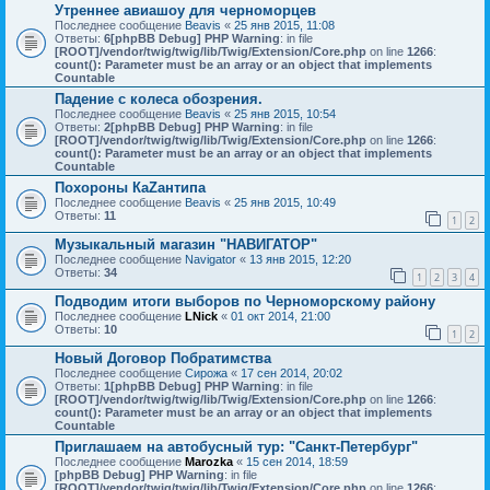
Утреннее авиашоу для черноморцев
Последнее сообщение
Beavis
«
25 янв 2015, 11:08
Ответы:
6
[phpBB Debug] PHP Warning
: in file
[ROOT]/vendor/twig/twig/lib/Twig/Extension/Core.php
on line
1266
:
count(): Parameter must be an array or an object that implements
Countable
Падение с колеса обозрения.
Последнее сообщение
Beavis
«
25 янв 2015, 10:54
Ответы:
2
[phpBB Debug] PHP Warning
: in file
[ROOT]/vendor/twig/twig/lib/Twig/Extension/Core.php
on line
1266
:
count(): Parameter must be an array or an object that implements
Countable
Похороны КаZантипа
Последнее сообщение
Beavis
«
25 янв 2015, 10:49
Ответы:
11
1
2
Музыкальный магазин "НАВИГАТОР"
Последнее сообщение
Navigator
«
13 янв 2015, 12:20
Ответы:
34
1
2
3
4
Подводим итоги выборов по Черноморскому району
Последнее сообщение
LNick
«
01 окт 2014, 21:00
Ответы:
10
1
2
Новый Договор Побратимства
Последнее сообщение
Сирожа
«
17 сен 2014, 20:02
Ответы:
1
[phpBB Debug] PHP Warning
: in file
[ROOT]/vendor/twig/twig/lib/Twig/Extension/Core.php
on line
1266
:
count(): Parameter must be an array or an object that implements
Countable
Приглашаем на автобусный тур: "Санкт-Петербург"
Последнее сообщение
Marozka
«
15 сен 2014, 18:59
[phpBB Debug] PHP Warning
: in file
[ROOT]/vendor/twig/twig/lib/Twig/Extension/Core.php
on line
1266
: