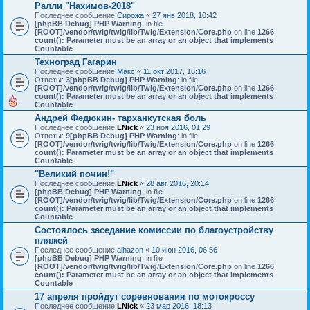
Ралли "Нахимов-2018"
Последнее сообщение
Сирожа
«
27 янв 2018, 10:42
[phpBB Debug] PHP Warning
: in file
[ROOT]/vendor/twig/twig/lib/Twig/Extension/Core.php
on line
1266
:
count(): Parameter must be an array or an object that implements
Countable
Техноград Гагарин
Последнее сообщение
Макс
«
11 окт 2017, 16:16
Ответы:
3
[phpBB Debug] PHP Warning
: in file
[ROOT]/vendor/twig/twig/lib/Twig/Extension/Core.php
on line
1266
:
count(): Parameter must be an array or an object that implements
Countable
Андрей Федюкин- тарханкутская боль
Последнее сообщение
LNick
«
23 ноя 2016, 01:29
Ответы:
9
[phpBB Debug] PHP Warning
: in file
[ROOT]/vendor/twig/twig/lib/Twig/Extension/Core.php
on line
1266
:
count(): Parameter must be an array or an object that implements
Countable
"Великий почин!"
Последнее сообщение
LNick
«
28 авг 2016, 20:14
[phpBB Debug] PHP Warning
: in file
[ROOT]/vendor/twig/twig/lib/Twig/Extension/Core.php
on line
1266
:
count(): Parameter must be an array or an object that implements
Countable
Состоялось заседание комиссии по благоустройству
пляжей
Последнее сообщение
alhazon
«
10 июн 2016, 06:56
[phpBB Debug] PHP Warning
: in file
[ROOT]/vendor/twig/twig/lib/Twig/Extension/Core.php
on line
1266
:
count(): Parameter must be an array or an object that implements
Countable
17 апреля пройдут соревнования по мотокроссу
Последнее сообщение
LNick
«
23 мар 2016, 18:13