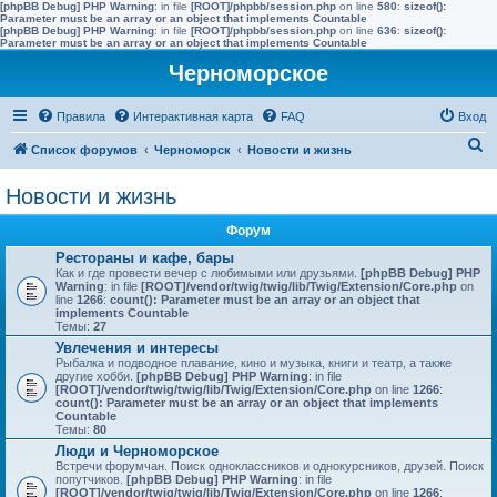
[phpBB Debug] PHP Warning
: in file
[ROOT]/phpbb/session.php
on line
580
:
sizeof():
Parameter must be an array or an object that implements Countable
[phpBB Debug] PHP Warning
: in file
[ROOT]/phpbb/session.php
on line
636
:
sizeof():
Parameter must be an array or an object that implements Countable
Черноморское
Правила
Интерактивная карта
FAQ
Вход
П
Список форумов
Черноморск
Новости и жизнь
о
Новости и жизнь
и
с
Форум
к
Рестораны и кафе, бары
Как и где провести вечер c любимыми или друзьями.
[phpBB Debug] PHP
Warning
: in file
[ROOT]/vendor/twig/twig/lib/Twig/Extension/Core.php
on
line
1266
:
count(): Parameter must be an array or an object that
implements Countable
Темы:
27
Увлечения и интересы
Рыбалка и подводное плавание, кино и музыка, книги и театр, а также
другие хобби.
[phpBB Debug] PHP Warning
: in file
[ROOT]/vendor/twig/twig/lib/Twig/Extension/Core.php
on line
1266
:
count(): Parameter must be an array or an object that implements
Countable
Темы:
80
Люди и Черноморское
Встречи форумчан. Поиск одноклассников и однокурсников, друзей. Поиск
попутчиков.
[phpBB Debug] PHP Warning
: in file
[ROOT]/vendor/twig/twig/lib/Twig/Extension/Core.php
on line
1266
: