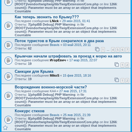
Ответы:
6
[phpBB Debug] PHP Warning
: in file
[ROOT]/vendor/twig/twig/lib/Twig/Extension/Core.php
on line
1266
:
count(): Parameter must be an array or an object that implements
Countable
Как теперь звонить по Крыму???
Последнее сообщение
LNick
«
29 июн 2015, 01:41
Ответы:
7
[phpBB Debug] PHP Warning
: in file
[ROOT]/vendor/twig/twig/lib/Twig/Extension/Core.php
on line
1266
:
count(): Parameter must be an array or an object that implements
Countable
Поток туристов в Крым сократился в два раза
Последнее сообщение
Beavis
«
03 май 2015, 20:11
Ответы:
62
1
4
5
6
7
…
Крымчан начали штрафовать за проезд к морю на авто
Последнее сообщение
ИгорЕвич
«
17 мар 2015, 22:07
Ответы:
19
1
2
Санкции для Крыма
Последнее сообщение
MikoS
«
15 фев 2015, 18:16
Ответы:
19
1
2
Возрождение военно-морской части?
Последнее сообщение
KAA
«
27 янв 2015, 17:31
Ответы:
1
[phpBB Debug] PHP Warning
: in file
[ROOT]/vendor/twig/twig/lib/Twig/Extension/Core.php
on line
1266
:
count(): Parameter must be an array or an object that implements
Countable
Конкурс стихов
Последнее сообщение
Beavis
«
25 янв 2015, 21:39
Ответы:
8
[phpBB Debug] PHP Warning
: in file
[ROOT]/vendor/twig/twig/lib/Twig/Extension/Core.php
on line
1266
:
count(): Parameter must be an array or an object that implements
Countable