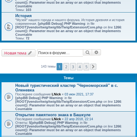
count(): Parameter must be an array or an object that implements
Countable
Темы:
103
История
"Музей" нашего города и нашего форума. История древняя и история
современная.
[phpBB Debug] PHP Warning
: in file
[ROOT]/vendor/twig/twig/lib/Twig/Extension/Core.php
on line
1266
:
count(): Parameter must be an array or an object that implements
Countable
Темы:
72
Поиск
Расширенный поис
Новая тема
1
2
3
4
5
143 темы
След.
Темы
Новый туристический кластер "Черноморский" в с.
Оленевка
Последнее сообщение
LNick
«
03 июн 2021, 17:37
[phpBB Debug] PHP Warning
: in file
[ROOT]/vendor/twig/twig/lib/Twig/Extension/Core.php
on line
1266
:
count(): Parameter must be an array or an object that implements
Countable
Открытие памятного знака в Башкуле
Последнее сообщение
LNick
«
22 апр 2018, 22:14
Ответы:
5
[phpBB Debug] PHP Warning
: in file
[ROOT]/vendor/twig/twig/lib/Twig/Extension/Core.php
on line
1266
:
count(): Parameter must be an array or an object that implements
Countable