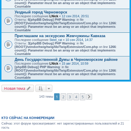
count(): Parameter must be an array or an object that implements
Countable
Уездный город Черноморск
Последнее сообщение
LNick
«
12 сен 2014, 20:51
Ответы:
6
[phpBB Debug] PHP Warning
: in file
[ROOT]/vendor/twig/twig/lib/Twig/Extension/Core.php
on line
1266
:
count(): Parameter must be an array or an object that implements
Countable
Приглашаем на экскурсию Жемчужины Кавказа
Последнее сообщение
Steel_rat
«
10 сен 2014, 14:37
Ответы:
3
[phpBB Debug] PHP Warning
: in file
[ROOT]/vendor/twig/twig/lib/Twig/Extension/Core.php
on line
1266
:
count(): Parameter must be an array or an object that implements
Countable
День Государственной Думы в Черноморском районе
Последнее сообщение
LNick
«
15 авг 2014, 10:59
[phpBB Debug] PHP Warning
: in file
[ROOT]/vendor/twig/twig/lib/Twig/Extension/Core.php
on line
1266
:
count(): Parameter must be an array or an object that implements
Countable
Новая тема
1
2
3
4
5
143 темы
След.
КТО СЕЙЧАС НА КОНФЕРЕНЦИИ
Сейчас этот форум просматривают: нет зарегистрированных пользователей и 21
гость