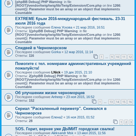
[phpBB Debug] PHP Warning
: in file
[ROOT]/vendor/twig/twig/lib/Twig/Extension/Core.php
on line
1266
:
count(): Parameter must be an array or an object that implements
Countable
EXTREME Крым 2016-международный фестиваль. 23-31
июля 2016 года
Последнее сообщение
Елена Ускова
«
21 мар 2016, 16:51
Ответы:
1
[phpBB Debug] PHP Warning
: in file
[ROOT]/vendor/twig/twig/lib/Twig/Extension/Core.php
on line
1266
:
count(): Parameter must be an array or an object that implements
Countable
Спидвей в Черноморском
Последнее сообщение
Gorka
«
12 мар 2016, 11:14
Ответы:
116
1
9
10
11
12
…
Помогите с тел. номерами административных учреждений
пожалуйста!
Последнее сообщение
LNick
«
19 дек 2015, 21:10
Ответы:
2
[phpBB Debug] PHP Warning
: in file
[ROOT]/vendor/twig/twig/lib/Twig/Extension/Core.php
on line
1266
:
count(): Parameter must be an array or an object that implements
Countable
Об улучшении жизни черноморцев
Последнее сообщение
Anheep
«
23 ноя 2015, 16:52
Ответы:
152
1
13
14
15
16
…
Сериал "Раскаленный периметр". Снимался в
Черноморске
Последнее сообщение
Елена2
«
16 ноя 2015, 01:52
Ответы:
28
1
2
3
SOS. Горит, вернее уже ДЫМИТ городская свалка!
Последнее сообщение
Aleksandr Msk
«
13 июл 2015, 11:56