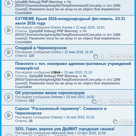
[phpBB Debug] PHP Warning
: in file
[ROOT]/vendor/twig/twig/lib/Twig/Extension/Core.php
on line
1266
:
count(): Parameter must be an array or an object that implements
Countable
EXTREME Крым 2016-международный фестиваль. 23-31
июля 2016 года
Последнее сообщение
Елена Ускова
«
21 мар 2016, 16:51
Ответы:
1
[phpBB Debug] PHP Warning
: in file
[ROOT]/vendor/twig/twig/lib/Twig/Extension/Core.php
on line
1266
:
count(): Parameter must be an array or an object that implements
Countable
Спидвей в Черноморском
Последнее сообщение
Gorka
«
12 мар 2016, 11:14
Ответы:
116
1
9
10
11
12
…
Помогите с тел. номерами административных учреждений
пожалуйста!
Последнее сообщение
LNick
«
19 дек 2015, 21:10
Ответы:
2
[phpBB Debug] PHP Warning
: in file
[ROOT]/vendor/twig/twig/lib/Twig/Extension/Core.php
on line
1266
:
count(): Parameter must be an array or an object that implements
Countable
Об улучшении жизни черноморцев
Последнее сообщение
Anheep
«
23 ноя 2015, 16:52
Ответы:
152
1
13
14
15
16
…
Сериал "Раскаленный периметр". Снимался в
Черноморске
Последнее сообщение
Елена2
«
16 ноя 2015, 01:52
Ответы:
28
1
2
3
SOS. Горит, вернее уже ДЫМИТ городская свалка!
Последнее сообщение
Aleksandr Msk
«
13 июл 2015, 11:56