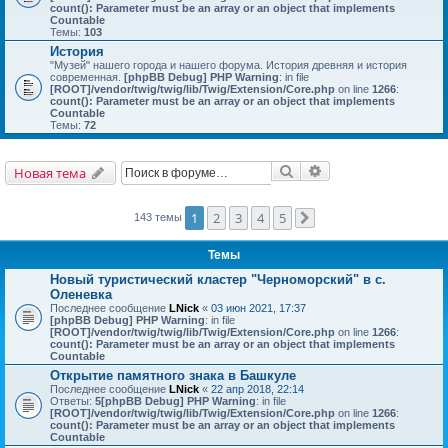
count(): Parameter must be an array or an object that implements
Countable
Темы:
103
История
"Музей" нашего города и нашего форума. История древняя и история
современная.
[phpBB Debug] PHP Warning
: in file
[ROOT]/vendor/twig/twig/lib/Twig/Extension/Core.php
on line
1266
:
count(): Parameter must be an array or an object that implements
Countable
Темы:
72
Поиск
Расширенный поис
Новая тема
1
2
3
4
5
143 темы
След.
Темы
Новый туристический кластер "Черноморский" в с.
Оленевка
Последнее сообщение
LNick
«
03 июн 2021, 17:37
[phpBB Debug] PHP Warning
: in file
[ROOT]/vendor/twig/twig/lib/Twig/Extension/Core.php
on line
1266
:
count(): Parameter must be an array or an object that implements
Countable
Открытие памятного знака в Башкуле
Последнее сообщение
LNick
«
22 апр 2018, 22:14
Ответы:
5
[phpBB Debug] PHP Warning
: in file
[ROOT]/vendor/twig/twig/lib/Twig/Extension/Core.php
on line
1266
:
count(): Parameter must be an array or an object that implements
Countable