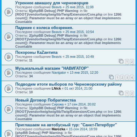
Утреннее авиашоу для черноморцев
Последнее сообщение
Beavis
«
25 янв 2015, 11:08
Ответы:
6
[phpBB Debug] PHP Warning
: in file
[ROOT]/vendor/twig/twig/lib/Twig/Extension/Core.php
on line
1266
:
count(): Parameter must be an array or an object that implements
Countable
Падение с колеса обозрения.
Последнее сообщение
Beavis
«
25 янв 2015, 10:54
Ответы:
2
[phpBB Debug] PHP Warning
: in file
[ROOT]/vendor/twig/twig/lib/Twig/Extension/Core.php
on line
1266
:
count(): Parameter must be an array or an object that implements
Countable
Похороны КаZантипа
Последнее сообщение
Beavis
«
25 янв 2015, 10:49
Ответы:
11
1
2
Музыкальный магазин "НАВИГАТОР"
Последнее сообщение
Navigator
«
13 янв 2015, 12:20
Ответы:
34
1
2
3
4
Подводим итоги выборов по Черноморскому району
Последнее сообщение
LNick
«
01 окт 2014, 21:00
Ответы:
10
1
2
Новый Договор Побратимства
Последнее сообщение
Сирожа
«
17 сен 2014, 20:02
Ответы:
1
[phpBB Debug] PHP Warning
: in file
[ROOT]/vendor/twig/twig/lib/Twig/Extension/Core.php
on line
1266
:
count(): Parameter must be an array or an object that implements
Countable
Приглашаем на автобусный тур: "Санкт-Петербург"
Последнее сообщение
Marozka
«
15 сен 2014, 18:59
[phpBB Debug] PHP Warning
: in file
[ROOT]/vendor/twig/twig/lib/Twig/Extension/Core.php
on line
1266
: