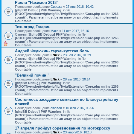
Ралли "Нахимов-2018"
Последнее сообщение
Сирожа
«
27 янв 2018, 10:42
[phpBB Debug] PHP Warning
: in file
[ROOT]/vendor/twig/twig/lib/Twig/Extension/Core.php
on line
1266
:
count(): Parameter must be an array or an object that implements
Countable
Техноград Гагарин
Последнее сообщение
Макс
«
11 окт 2017, 16:16
Ответы:
3
[phpBB Debug] PHP Warning
: in file
[ROOT]/vendor/twig/twig/lib/Twig/Extension/Core.php
on line
1266
:
count(): Parameter must be an array or an object that implements
Countable
Андрей Федюкин- тарханкутская боль
Последнее сообщение
LNick
«
23 ноя 2016, 01:29
Ответы:
9
[phpBB Debug] PHP Warning
: in file
[ROOT]/vendor/twig/twig/lib/Twig/Extension/Core.php
on line
1266
:
count(): Parameter must be an array or an object that implements
Countable
"Великий почин!"
Последнее сообщение
LNick
«
28 авг 2016, 20:14
[phpBB Debug] PHP Warning
: in file
[ROOT]/vendor/twig/twig/lib/Twig/Extension/Core.php
on line
1266
:
count(): Parameter must be an array or an object that implements
Countable
Состоялось заседание комиссии по благоустройству
пляжей
Последнее сообщение
alhazon
«
10 июн 2016, 06:56
[phpBB Debug] PHP Warning
: in file
[ROOT]/vendor/twig/twig/lib/Twig/Extension/Core.php
on line
1266
:
count(): Parameter must be an array or an object that implements
Countable
17 апреля пройдут соревнования по мотокроссу
Последнее сообщение
LNick
«
23 мар 2016, 18:13