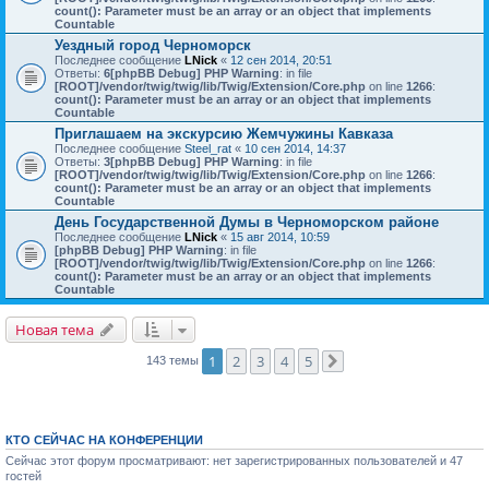
count(): Parameter must be an array or an object that implements
Countable
Уездный город Черноморск
Последнее сообщение
LNick
«
12 сен 2014, 20:51
Ответы:
6
[phpBB Debug] PHP Warning
: in file
[ROOT]/vendor/twig/twig/lib/Twig/Extension/Core.php
on line
1266
:
count(): Parameter must be an array or an object that implements
Countable
Приглашаем на экскурсию Жемчужины Кавказа
Последнее сообщение
Steel_rat
«
10 сен 2014, 14:37
Ответы:
3
[phpBB Debug] PHP Warning
: in file
[ROOT]/vendor/twig/twig/lib/Twig/Extension/Core.php
on line
1266
:
count(): Parameter must be an array or an object that implements
Countable
День Государственной Думы в Черноморском районе
Последнее сообщение
LNick
«
15 авг 2014, 10:59
[phpBB Debug] PHP Warning
: in file
[ROOT]/vendor/twig/twig/lib/Twig/Extension/Core.php
on line
1266
:
count(): Parameter must be an array or an object that implements
Countable
Новая тема
1
2
3
4
5
143 темы
След.
КТО СЕЙЧАС НА КОНФЕРЕНЦИИ
Сейчас этот форум просматривают: нет зарегистрированных пользователей и 47
гостей