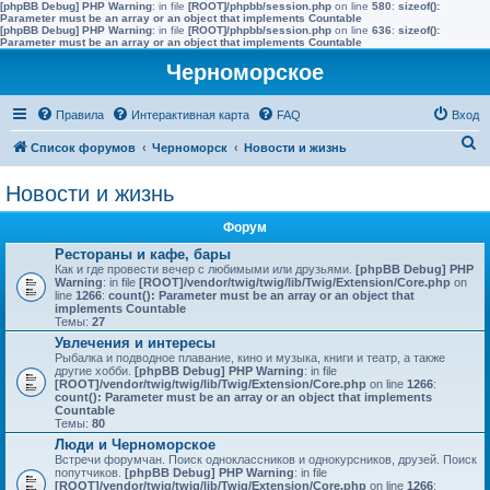
[phpBB Debug] PHP Warning
: in file
[ROOT]/phpbb/session.php
on line
580
:
sizeof():
Parameter must be an array or an object that implements Countable
[phpBB Debug] PHP Warning
: in file
[ROOT]/phpbb/session.php
on line
636
:
sizeof():
Parameter must be an array or an object that implements Countable
Черноморское
Правила
Интерактивная карта
FAQ
Вход
П
Список форумов
Черноморск
Новости и жизнь
о
Новости и жизнь
и
с
Форум
к
Рестораны и кафе, бары
Как и где провести вечер c любимыми или друзьями.
[phpBB Debug] PHP
Warning
: in file
[ROOT]/vendor/twig/twig/lib/Twig/Extension/Core.php
on
line
1266
:
count(): Parameter must be an array or an object that
implements Countable
Темы:
27
Увлечения и интересы
Рыбалка и подводное плавание, кино и музыка, книги и театр, а также
другие хобби.
[phpBB Debug] PHP Warning
: in file
[ROOT]/vendor/twig/twig/lib/Twig/Extension/Core.php
on line
1266
:
count(): Parameter must be an array or an object that implements
Countable
Темы:
80
Люди и Черноморское
Встречи форумчан. Поиск одноклассников и однокурсников, друзей. Поиск
попутчиков.
[phpBB Debug] PHP Warning
: in file
[ROOT]/vendor/twig/twig/lib/Twig/Extension/Core.php
on line
1266
: