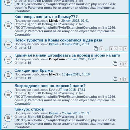
Ответы:
6
[phpBB Debug] PHP Warning
: in file
[ROOT]/vendor/twig/twig/lib/Twig/Extension/Core.php
on line
1266
:
count(): Parameter must be an array or an object that implements
Countable
Как теперь звонить по Крыму???
Последнее сообщение
LNick
«
29 июн 2015, 01:41
Ответы:
7
[phpBB Debug] PHP Warning
: in file
[ROOT]/vendor/twig/twig/lib/Twig/Extension/Core.php
on line
1266
:
count(): Parameter must be an array or an object that implements
Countable
Поток туристов в Крым сократился в два раза
Последнее сообщение
Beavis
«
03 май 2015, 20:11
Ответы:
62
1
4
5
6
7
…
Крымчан начали штрафовать за проезд к морю на авто
Последнее сообщение
ИгорЕвич
«
17 мар 2015, 22:07
Ответы:
19
1
2
Санкции для Крыма
Последнее сообщение
MikoS
«
15 фев 2015, 18:16
Ответы:
19
1
2
Возрождение военно-морской части?
Последнее сообщение
KAA
«
27 янв 2015, 17:31
Ответы:
1
[phpBB Debug] PHP Warning
: in file
[ROOT]/vendor/twig/twig/lib/Twig/Extension/Core.php
on line
1266
:
count(): Parameter must be an array or an object that implements
Countable
Конкурс стихов
Последнее сообщение
Beavis
«
25 янв 2015, 21:39
Ответы:
8
[phpBB Debug] PHP Warning
: in file
[ROOT]/vendor/twig/twig/lib/Twig/Extension/Core.php
on line
1266
:
count(): Parameter must be an array or an object that implements
Countable