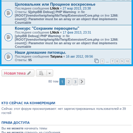
Целовальник или Прощеное воскресенье
Последнее сообщение
LNick
«
27 мар 2013, 23:38
Ответы:
5
[phpBB Debug] PHP Warning
: in file
[ROOT]/vendor/twig/twig/lib/Twig/Extension/Core.php
on line
1266
:
count(): Parameter must be an array or an object that implements
Countable
Конкурс "Сохраним первоцветы"
Последнее сообщение
LNick
«
17 фев 2013, 23:31
[phpBB Debug] PHP Warning
: in file
[ROOT]/vendor/twig/twig/lib/Twig/Extension/Core.php
on line
1266
:
count(): Parameter must be an array or an object that implements
Countable
Наши домашние питомцы.
Последнее сообщение
Tatyana
«
16 авг 2012, 09:56
Ответы:
95
1
7
8
9
10
…
Новая тема
1
2
3
80 тем
След.
КТО СЕЙЧАС НА КОНФЕРЕНЦИИ
Сейчас этот форум просматривают: нет зарегистрированных пользователей и 39
гостей
ПРАВА ДОСТУПА
Вы
не можете
начинать темы
Вы
не можете
отвечать на сообщения