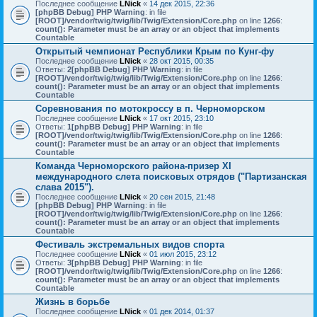
Последнее сообщение
LNick
«
14 дек 2015, 22:36
[phpBB Debug] PHP Warning
: in file
[ROOT]/vendor/twig/twig/lib/Twig/Extension/Core.php
on line
1266
:
count(): Parameter must be an array or an object that implements
Countable
Открытый чемпионат Республики Крым по Кунг-фу
Последнее сообщение
LNick
«
28 окт 2015, 00:35
Ответы:
2
[phpBB Debug] PHP Warning
: in file
[ROOT]/vendor/twig/twig/lib/Twig/Extension/Core.php
on line
1266
:
count(): Parameter must be an array or an object that implements
Countable
Соревнования по мотокроссу в п. Черноморском
Последнее сообщение
LNick
«
17 окт 2015, 23:10
Ответы:
1
[phpBB Debug] PHP Warning
: in file
[ROOT]/vendor/twig/twig/lib/Twig/Extension/Core.php
on line
1266
:
count(): Parameter must be an array or an object that implements
Countable
Команда Черноморского района-призер XI
международного слета поисковых отрядов ("Партизанская
слава 2015").
Последнее сообщение
LNick
«
20 сен 2015, 21:48
[phpBB Debug] PHP Warning
: in file
[ROOT]/vendor/twig/twig/lib/Twig/Extension/Core.php
on line
1266
:
count(): Parameter must be an array or an object that implements
Countable
Фестиваль экстремальных видов спорта
Последнее сообщение
LNick
«
01 июл 2015, 23:12
Ответы:
3
[phpBB Debug] PHP Warning
: in file
[ROOT]/vendor/twig/twig/lib/Twig/Extension/Core.php
on line
1266
:
count(): Parameter must be an array or an object that implements
Countable
Жизнь в борьбе
Последнее сообщение
LNick
«
01 дек 2014, 01:37