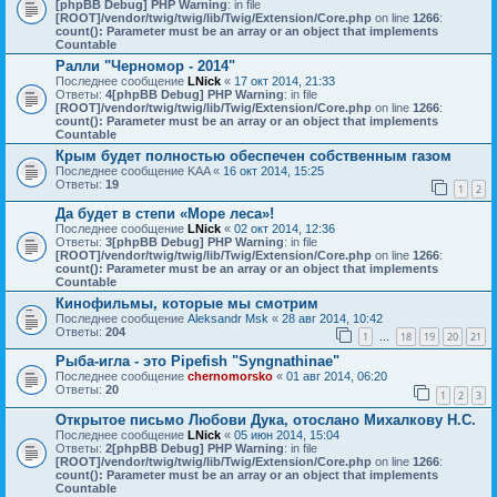
[phpBB Debug] PHP Warning
: in file
[ROOT]/vendor/twig/twig/lib/Twig/Extension/Core.php
on line
1266
:
count(): Parameter must be an array or an object that implements
Countable
Ралли "Черномор - 2014"
Последнее сообщение
LNick
«
17 окт 2014, 21:33
Ответы:
4
[phpBB Debug] PHP Warning
: in file
[ROOT]/vendor/twig/twig/lib/Twig/Extension/Core.php
on line
1266
:
count(): Parameter must be an array or an object that implements
Countable
Крым будет полностью обеспечен собственным газом
Последнее сообщение
KAA
«
16 окт 2014, 15:25
Ответы:
19
1
2
Да будет в степи «Море леса»!
Последнее сообщение
LNick
«
02 окт 2014, 12:36
Ответы:
3
[phpBB Debug] PHP Warning
: in file
[ROOT]/vendor/twig/twig/lib/Twig/Extension/Core.php
on line
1266
:
count(): Parameter must be an array or an object that implements
Countable
Кинофильмы, которые мы смотрим
Последнее сообщение
Aleksandr Msk
«
28 авг 2014, 10:42
Ответы:
204
1
18
19
20
21
…
Рыба-игла - это Pipefish "Syngnathinae"
Последнее сообщение
chernomorsko
«
01 авг 2014, 06:20
Ответы:
20
1
2
3
Открытое письмо Любови Дука, отослано Михалкову Н.С.
Последнее сообщение
LNick
«
05 июн 2014, 15:04
Ответы:
2
[phpBB Debug] PHP Warning
: in file
[ROOT]/vendor/twig/twig/lib/Twig/Extension/Core.php
on line
1266
:
count(): Parameter must be an array or an object that implements
Countable