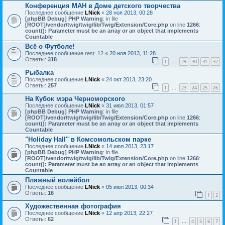
Конференция МАН в Доме детского творчества
Последнее сообщение
LNick
«
28 ноя 2013, 00:28
[phpBB Debug] PHP Warning
: in file
[ROOT]/vendor/twig/twig/lib/Twig/Extension/Core.php
on line
1266
:
count(): Parameter must be an array or an object that implements
Countable
Всё о Футболе!
Последнее сообщение
rest_12
«
20 ноя 2013, 11:28
Ответы:
318
1
29
30
31
32
…
Рыбалка
Последнее сообщение
LNick
«
24 окт 2013, 23:20
Ответы:
257
1
23
24
25
26
…
На Кубок мэра Черноморского
Последнее сообщение
LNick
«
31 июл 2013, 01:57
[phpBB Debug] PHP Warning
: in file
[ROOT]/vendor/twig/twig/lib/Twig/Extension/Core.php
on line
1266
:
count(): Parameter must be an array or an object that implements
Countable
"Holiday Hall" в Комсомольском парке
Последнее сообщение
LNick
«
14 июл 2013, 23:17
[phpBB Debug] PHP Warning
: in file
[ROOT]/vendor/twig/twig/lib/Twig/Extension/Core.php
on line
1266
:
count(): Parameter must be an array or an object that implements
Countable
Пляжный волейбол
Последнее сообщение
LNick
«
05 июл 2013, 00:34
Ответы:
16
1
2
Художественная фотография
Последнее сообщение
LNick
«
12 апр 2013, 22:27
Ответы:
62
1
4
5
6
7
…