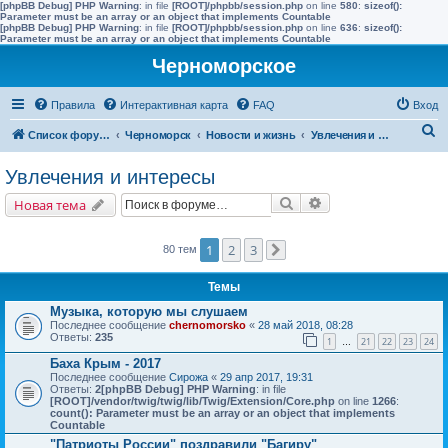
[phpBB Debug] PHP Warning
: in file
[ROOT]/phpbb/session.php
on line
580
:
sizeof():
Parameter must be an array or an object that implements Countable
[phpBB Debug] PHP Warning
: in file
[ROOT]/phpbb/session.php
on line
636
:
sizeof():
Parameter must be an array or an object that implements Countable
Черноморское
Правила
Интерактивная карта
FAQ
Вход
П
Список форумов
Черноморск
Новости и жизнь
Увлечения и интересы
о
Увлечения и интересы
и
Поиск
Расширенный поис
Новая тема
с
к
1
2
3
80 тем
След.
Темы
Музыка, которую мы слушаем
Последнее сообщение
chernomorsko
«
28 май 2018, 08:28
Ответы:
235
1
21
22
23
24
…
Баха Крым - 2017
Последнее сообщение
Сирожа
«
29 апр 2017, 19:31
Ответы:
2
[phpBB Debug] PHP Warning
: in file
[ROOT]/vendor/twig/twig/lib/Twig/Extension/Core.php
on line
1266
:
count(): Parameter must be an array or an object that implements
Countable
"Патриоты России" поздравили "Багиру"