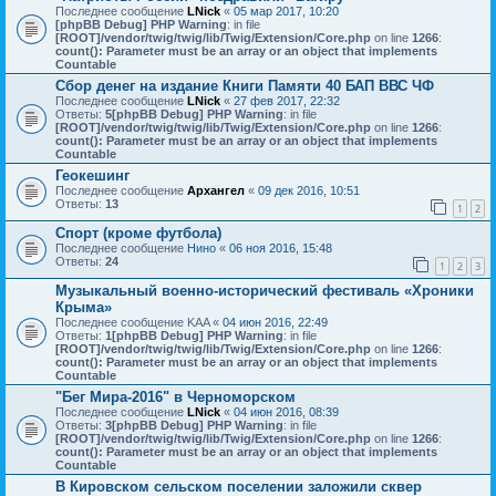
Последнее сообщение
LNick
«
05 мар 2017, 10:20
[phpBB Debug] PHP Warning
: in file
[ROOT]/vendor/twig/twig/lib/Twig/Extension/Core.php
on line
1266
:
count(): Parameter must be an array or an object that implements
Countable
Сбор денег на издание Книги Памяти 40 БАП ВВС ЧФ
Последнее сообщение
LNick
«
27 фев 2017, 22:32
Ответы:
5
[phpBB Debug] PHP Warning
: in file
[ROOT]/vendor/twig/twig/lib/Twig/Extension/Core.php
on line
1266
:
count(): Parameter must be an array or an object that implements
Countable
Геокешинг
Последнее сообщение
Архангел
«
09 дек 2016, 10:51
Ответы:
13
1
2
Спорт (кроме футбола)
Последнее сообщение
Нино
«
06 ноя 2016, 15:48
Ответы:
24
1
2
3
Музыкальный военно-исторический фестиваль «Хроники
Крыма»
Последнее сообщение
KAA
«
04 июн 2016, 22:49
Ответы:
1
[phpBB Debug] PHP Warning
: in file
[ROOT]/vendor/twig/twig/lib/Twig/Extension/Core.php
on line
1266
:
count(): Parameter must be an array or an object that implements
Countable
"Бег Мира-2016" в Черноморском
Последнее сообщение
LNick
«
04 июн 2016, 08:39
Ответы:
3
[phpBB Debug] PHP Warning
: in file
[ROOT]/vendor/twig/twig/lib/Twig/Extension/Core.php
on line
1266
:
count(): Parameter must be an array or an object that implements
Countable
В Кировском сельском поселении заложили сквер