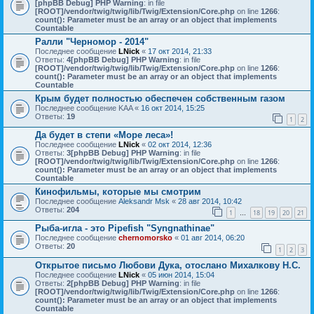
[phpBB Debug] PHP Warning
: in file
[ROOT]/vendor/twig/twig/lib/Twig/Extension/Core.php
on line
1266
:
count(): Parameter must be an array or an object that implements
Countable
Ралли "Черномор - 2014"
Последнее сообщение
LNick
«
17 окт 2014, 21:33
Ответы:
4
[phpBB Debug] PHP Warning
: in file
[ROOT]/vendor/twig/twig/lib/Twig/Extension/Core.php
on line
1266
:
count(): Parameter must be an array or an object that implements
Countable
Крым будет полностью обеспечен собственным газом
Последнее сообщение
KAA
«
16 окт 2014, 15:25
Ответы:
19
1
2
Да будет в степи «Море леса»!
Последнее сообщение
LNick
«
02 окт 2014, 12:36
Ответы:
3
[phpBB Debug] PHP Warning
: in file
[ROOT]/vendor/twig/twig/lib/Twig/Extension/Core.php
on line
1266
:
count(): Parameter must be an array or an object that implements
Countable
Кинофильмы, которые мы смотрим
Последнее сообщение
Aleksandr Msk
«
28 авг 2014, 10:42
Ответы:
204
1
18
19
20
21
…
Рыба-игла - это Pipefish "Syngnathinae"
Последнее сообщение
chernomorsko
«
01 авг 2014, 06:20
Ответы:
20
1
2
3
Открытое письмо Любови Дука, отослано Михалкову Н.С.
Последнее сообщение
LNick
«
05 июн 2014, 15:04
Ответы:
2
[phpBB Debug] PHP Warning
: in file
[ROOT]/vendor/twig/twig/lib/Twig/Extension/Core.php
on line
1266
:
count(): Parameter must be an array or an object that implements
Countable