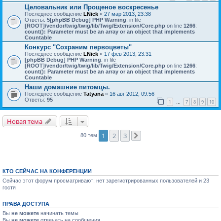
Целовальник или Прощеное воскресенье
Последнее сообщение
LNick
«
27 мар 2013, 23:38
Ответы:
5
[phpBB Debug] PHP Warning
: in file
[ROOT]/vendor/twig/twig/lib/Twig/Extension/Core.php
on line
1266
:
count(): Parameter must be an array or an object that implements
Countable
Конкурс "Сохраним первоцветы"
Последнее сообщение
LNick
«
17 фев 2013, 23:31
[phpBB Debug] PHP Warning
: in file
[ROOT]/vendor/twig/twig/lib/Twig/Extension/Core.php
on line
1266
:
count(): Parameter must be an array or an object that implements
Countable
Наши домашние питомцы.
Последнее сообщение
Tatyana
«
16 авг 2012, 09:56
Ответы:
95
1
7
8
9
10
…
Новая тема
1
2
3
80 тем
След.
КТО СЕЙЧАС НА КОНФЕРЕНЦИИ
Сейчас этот форум просматривают: нет зарегистрированных пользователей и 23
гостя
ПРАВА ДОСТУПА
Вы
не можете
начинать темы
Вы
не можете
отвечать на сообщения