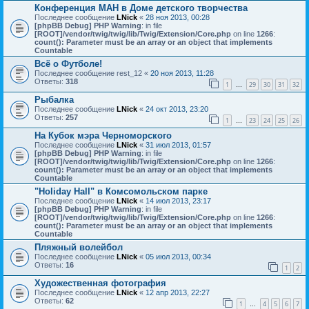
Конференция МАН в Доме детского творчества
Последнее сообщение
LNick
«
28 ноя 2013, 00:28
[phpBB Debug] PHP Warning
: in file
[ROOT]/vendor/twig/twig/lib/Twig/Extension/Core.php
on line
1266
:
count(): Parameter must be an array or an object that implements
Countable
Всё о Футболе!
Последнее сообщение
rest_12
«
20 ноя 2013, 11:28
Ответы:
318
1
29
30
31
32
…
Рыбалка
Последнее сообщение
LNick
«
24 окт 2013, 23:20
Ответы:
257
1
23
24
25
26
…
На Кубок мэра Черноморского
Последнее сообщение
LNick
«
31 июл 2013, 01:57
[phpBB Debug] PHP Warning
: in file
[ROOT]/vendor/twig/twig/lib/Twig/Extension/Core.php
on line
1266
:
count(): Parameter must be an array or an object that implements
Countable
"Holiday Hall" в Комсомольском парке
Последнее сообщение
LNick
«
14 июл 2013, 23:17
[phpBB Debug] PHP Warning
: in file
[ROOT]/vendor/twig/twig/lib/Twig/Extension/Core.php
on line
1266
:
count(): Parameter must be an array or an object that implements
Countable
Пляжный волейбол
Последнее сообщение
LNick
«
05 июл 2013, 00:34
Ответы:
16
1
2
Художественная фотография
Последнее сообщение
LNick
«
12 апр 2013, 22:27
Ответы:
62
1
4
5
6
7
…