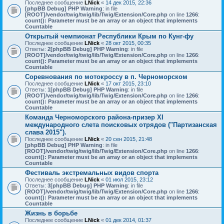
Последнее сообщение
LNick
«
14 дек 2015, 22:36
[phpBB Debug] PHP Warning
: in file
[ROOT]/vendor/twig/twig/lib/Twig/Extension/Core.php
on line
1266
:
count(): Parameter must be an array or an object that implements
Countable
Открытый чемпионат Республики Крым по Кунг-фу
Последнее сообщение
LNick
«
28 окт 2015, 00:35
Ответы:
2
[phpBB Debug] PHP Warning
: in file
[ROOT]/vendor/twig/twig/lib/Twig/Extension/Core.php
on line
1266
:
count(): Parameter must be an array or an object that implements
Countable
Соревнования по мотокроссу в п. Черноморском
Последнее сообщение
LNick
«
17 окт 2015, 23:10
Ответы:
1
[phpBB Debug] PHP Warning
: in file
[ROOT]/vendor/twig/twig/lib/Twig/Extension/Core.php
on line
1266
:
count(): Parameter must be an array or an object that implements
Countable
Команда Черноморского района-призер XI
международного слета поисковых отрядов ("Партизанская
слава 2015").
Последнее сообщение
LNick
«
20 сен 2015, 21:48
[phpBB Debug] PHP Warning
: in file
[ROOT]/vendor/twig/twig/lib/Twig/Extension/Core.php
on line
1266
:
count(): Parameter must be an array or an object that implements
Countable
Фестиваль экстремальных видов спорта
Последнее сообщение
LNick
«
01 июл 2015, 23:12
Ответы:
3
[phpBB Debug] PHP Warning
: in file
[ROOT]/vendor/twig/twig/lib/Twig/Extension/Core.php
on line
1266
:
count(): Parameter must be an array or an object that implements
Countable
Жизнь в борьбе
Последнее сообщение
LNick
«
01 дек 2014, 01:37