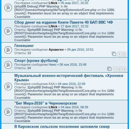
Последнее сообщение
LNick
«
05 мар 2017, 10:20
[phpBB Debug] PHP Warning
: in file
[ROOT]/vendor/twig/twig/lib/Twig/Extension/Core.php
on line
1266
:
count(): Parameter must be an array or an object that implements
Countable
Сбор денег на издание Книги Памяти 40 БАП ВВС ЧФ
Последнее сообщение
LNick
«
27 фев 2017, 22:32
Ответы:
5
[phpBB Debug] PHP Warning
: in file
[ROOT]/vendor/twig/twig/lib/Twig/Extension/Core.php
on line
1266
:
count(): Parameter must be an array or an object that implements
Countable
Геокешинг
Последнее сообщение
Архангел
«
09 дек 2016, 10:51
Ответы:
13
1
2
Спорт (кроме футбола)
Последнее сообщение
Нино
«
06 ноя 2016, 15:48
Ответы:
24
1
2
3
Музыкальный военно-исторический фестиваль «Хроники
Крыма»
Последнее сообщение
KAA
«
04 июн 2016, 22:49
Ответы:
1
[phpBB Debug] PHP Warning
: in file
[ROOT]/vendor/twig/twig/lib/Twig/Extension/Core.php
on line
1266
:
count(): Parameter must be an array or an object that implements
Countable
"Бег Мира-2016" в Черноморском
Последнее сообщение
LNick
«
04 июн 2016, 08:39
Ответы:
3
[phpBB Debug] PHP Warning
: in file
[ROOT]/vendor/twig/twig/lib/Twig/Extension/Core.php
on line
1266
:
count(): Parameter must be an array or an object that implements
Countable
В Кировском сельском поселении заложили сквер