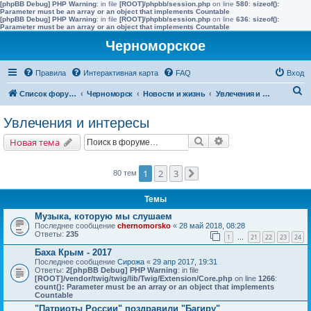
[phpBB Debug] PHP Warning
: in file
[ROOT]/phpbb/session.php
on line
580
:
sizeof():
Parameter must be an array or an object that implements Countable
[phpBB Debug] PHP Warning
: in file
[ROOT]/phpbb/session.php
on line
636
:
sizeof():
Parameter must be an array or an object that implements Countable
Черноморское
Правила
Интерактивная карта
FAQ
Вход
П
Список форумов
Черноморск
Новости и жизнь
Увлечения и интересы
о
Увлечения и интересы
и
Поиск
Расширенный поис
Новая тема
с
к
1
2
3
80 тем
След.
Темы
Музыка, которую мы слушаем
Последнее сообщение
chernomorsko
«
28 май 2018, 08:28
Ответы:
235
1
21
22
23
24
…
Баха Крым - 2017
Последнее сообщение
Сирожа
«
29 апр 2017, 19:31
Ответы:
2
[phpBB Debug] PHP Warning
: in file
[ROOT]/vendor/twig/twig/lib/Twig/Extension/Core.php
on line
1266
:
count(): Parameter must be an array or an object that implements
Countable
"Патриоты России" поздравили "Багиру"