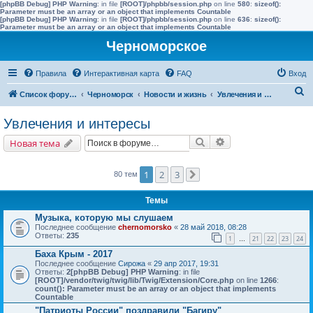
[phpBB Debug] PHP Warning
: in file
[ROOT]/phpbb/session.php
on line
580
:
sizeof():
Parameter must be an array or an object that implements Countable
[phpBB Debug] PHP Warning
: in file
[ROOT]/phpbb/session.php
on line
636
:
sizeof():
Parameter must be an array or an object that implements Countable
Черноморское
Правила
Интерактивная карта
FAQ
Вход
П
Список форумов
Черноморск
Новости и жизнь
Увлечения и интересы
о
Увлечения и интересы
и
Поиск
Расширенный поис
Новая тема
с
к
1
2
3
80 тем
След.
Темы
Музыка, которую мы слушаем
Последнее сообщение
chernomorsko
«
28 май 2018, 08:28
Ответы:
235
1
21
22
23
24
…
Баха Крым - 2017
Последнее сообщение
Сирожа
«
29 апр 2017, 19:31
Ответы:
2
[phpBB Debug] PHP Warning
: in file
[ROOT]/vendor/twig/twig/lib/Twig/Extension/Core.php
on line
1266
:
count(): Parameter must be an array or an object that implements
Countable
"Патриоты России" поздравили "Багиру"