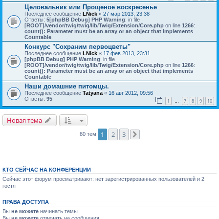
Целовальник или Прощеное воскресенье
Последнее сообщение
LNick
«
27 мар 2013, 23:38
Ответы:
5
[phpBB Debug] PHP Warning
: in file
[ROOT]/vendor/twig/twig/lib/Twig/Extension/Core.php
on line
1266
:
count(): Parameter must be an array or an object that implements
Countable
Конкурс "Сохраним первоцветы"
Последнее сообщение
LNick
«
17 фев 2013, 23:31
[phpBB Debug] PHP Warning
: in file
[ROOT]/vendor/twig/twig/lib/Twig/Extension/Core.php
on line
1266
:
count(): Parameter must be an array or an object that implements
Countable
Наши домашние питомцы.
Последнее сообщение
Tatyana
«
16 авг 2012, 09:56
Ответы:
95
1
7
8
9
10
…
Новая тема
1
2
3
80 тем
След.
КТО СЕЙЧАС НА КОНФЕРЕНЦИИ
Сейчас этот форум просматривают: нет зарегистрированных пользователей и 2
гостя
ПРАВА ДОСТУПА
Вы
не можете
начинать темы
Вы
не можете
отвечать на сообщения