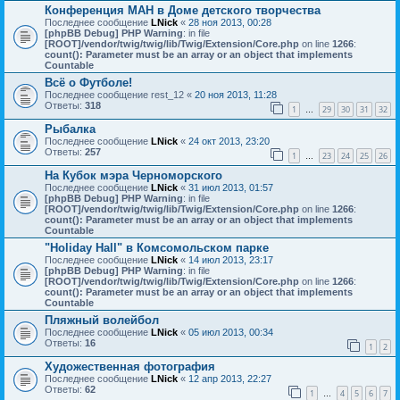
Конференция МАН в Доме детского творчества
Последнее сообщение
LNick
«
28 ноя 2013, 00:28
[phpBB Debug] PHP Warning
: in file
[ROOT]/vendor/twig/twig/lib/Twig/Extension/Core.php
on line
1266
:
count(): Parameter must be an array or an object that implements
Countable
Всё о Футболе!
Последнее сообщение
rest_12
«
20 ноя 2013, 11:28
Ответы:
318
1
29
30
31
32
…
Рыбалка
Последнее сообщение
LNick
«
24 окт 2013, 23:20
Ответы:
257
1
23
24
25
26
…
На Кубок мэра Черноморского
Последнее сообщение
LNick
«
31 июл 2013, 01:57
[phpBB Debug] PHP Warning
: in file
[ROOT]/vendor/twig/twig/lib/Twig/Extension/Core.php
on line
1266
:
count(): Parameter must be an array or an object that implements
Countable
"Holiday Hall" в Комсомольском парке
Последнее сообщение
LNick
«
14 июл 2013, 23:17
[phpBB Debug] PHP Warning
: in file
[ROOT]/vendor/twig/twig/lib/Twig/Extension/Core.php
on line
1266
:
count(): Parameter must be an array or an object that implements
Countable
Пляжный волейбол
Последнее сообщение
LNick
«
05 июл 2013, 00:34
Ответы:
16
1
2
Художественная фотография
Последнее сообщение
LNick
«
12 апр 2013, 22:27
Ответы:
62
1
4
5
6
7
…