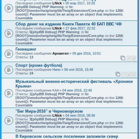
Последнее сообщение
LNick
«
05 мар 2017, 10:20
[phpBB Debug] PHP Warning
: in file
[ROOT]/vendor/twig/twig/lib/Twig/Extension/Core.php
on line
1266
:
count(): Parameter must be an array or an object that implements
Countable
Сбор денег на издание Книги Памяти 40 БАП ВВС ЧФ
Последнее сообщение
LNick
«
27 фев 2017, 22:32
Ответы:
5
[phpBB Debug] PHP Warning
: in file
[ROOT]/vendor/twig/twig/lib/Twig/Extension/Core.php
on line
1266
:
count(): Parameter must be an array or an object that implements
Countable
Геокешинг
Последнее сообщение
Архангел
«
09 дек 2016, 10:51
Ответы:
13
1
2
Спорт (кроме футбола)
Последнее сообщение
Нино
«
06 ноя 2016, 15:48
Ответы:
24
1
2
3
Музыкальный военно-исторический фестиваль «Хроники
Крыма»
Последнее сообщение
KAA
«
04 июн 2016, 22:49
Ответы:
1
[phpBB Debug] PHP Warning
: in file
[ROOT]/vendor/twig/twig/lib/Twig/Extension/Core.php
on line
1266
:
count(): Parameter must be an array or an object that implements
Countable
"Бег Мира-2016" в Черноморском
Последнее сообщение
LNick
«
04 июн 2016, 08:39
Ответы:
3
[phpBB Debug] PHP Warning
: in file
[ROOT]/vendor/twig/twig/lib/Twig/Extension/Core.php
on line
1266
:
count(): Parameter must be an array or an object that implements
Countable
В Кировском сельском поселении заложили сквер