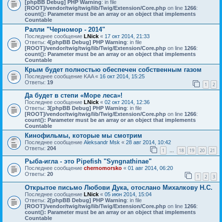
[phpBB Debug] PHP Warning
: in file
[ROOT]/vendor/twig/twig/lib/Twig/Extension/Core.php
on line
1266
:
count(): Parameter must be an array or an object that implements
Countable
Ралли "Черномор - 2014"
Последнее сообщение
LNick
«
17 окт 2014, 21:33
Ответы:
4
[phpBB Debug] PHP Warning
: in file
[ROOT]/vendor/twig/twig/lib/Twig/Extension/Core.php
on line
1266
:
count(): Parameter must be an array or an object that implements
Countable
Крым будет полностью обеспечен собственным газом
Последнее сообщение
KAA
«
16 окт 2014, 15:25
Ответы:
19
1
2
Да будет в степи «Море леса»!
Последнее сообщение
LNick
«
02 окт 2014, 12:36
Ответы:
3
[phpBB Debug] PHP Warning
: in file
[ROOT]/vendor/twig/twig/lib/Twig/Extension/Core.php
on line
1266
:
count(): Parameter must be an array or an object that implements
Countable
Кинофильмы, которые мы смотрим
Последнее сообщение
Aleksandr Msk
«
28 авг 2014, 10:42
Ответы:
204
1
18
19
20
21
…
Рыба-игла - это Pipefish "Syngnathinae"
Последнее сообщение
chernomorsko
«
01 авг 2014, 06:20
Ответы:
20
1
2
3
Открытое письмо Любови Дука, отослано Михалкову Н.С.
Последнее сообщение
LNick
«
05 июн 2014, 15:04
Ответы:
2
[phpBB Debug] PHP Warning
: in file
[ROOT]/vendor/twig/twig/lib/Twig/Extension/Core.php
on line
1266
:
count(): Parameter must be an array or an object that implements
Countable