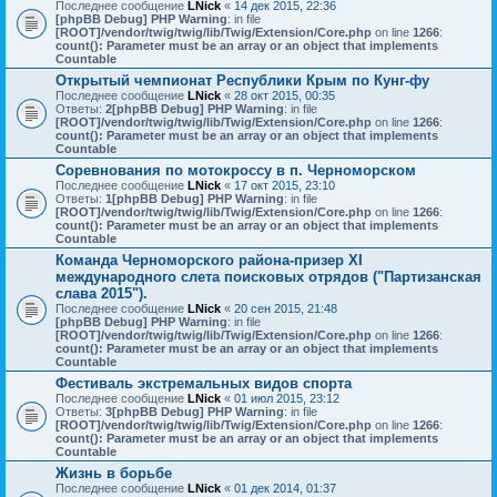
Последнее сообщение
LNick
«
14 дек 2015, 22:36
[phpBB Debug] PHP Warning
: in file
[ROOT]/vendor/twig/twig/lib/Twig/Extension/Core.php
on line
1266
:
count(): Parameter must be an array or an object that implements
Countable
Открытый чемпионат Республики Крым по Кунг-фу
Последнее сообщение
LNick
«
28 окт 2015, 00:35
Ответы:
2
[phpBB Debug] PHP Warning
: in file
[ROOT]/vendor/twig/twig/lib/Twig/Extension/Core.php
on line
1266
:
count(): Parameter must be an array or an object that implements
Countable
Соревнования по мотокроссу в п. Черноморском
Последнее сообщение
LNick
«
17 окт 2015, 23:10
Ответы:
1
[phpBB Debug] PHP Warning
: in file
[ROOT]/vendor/twig/twig/lib/Twig/Extension/Core.php
on line
1266
:
count(): Parameter must be an array or an object that implements
Countable
Команда Черноморского района-призер XI
международного слета поисковых отрядов ("Партизанская
слава 2015").
Последнее сообщение
LNick
«
20 сен 2015, 21:48
[phpBB Debug] PHP Warning
: in file
[ROOT]/vendor/twig/twig/lib/Twig/Extension/Core.php
on line
1266
:
count(): Parameter must be an array or an object that implements
Countable
Фестиваль экстремальных видов спорта
Последнее сообщение
LNick
«
01 июл 2015, 23:12
Ответы:
3
[phpBB Debug] PHP Warning
: in file
[ROOT]/vendor/twig/twig/lib/Twig/Extension/Core.php
on line
1266
:
count(): Parameter must be an array or an object that implements
Countable
Жизнь в борьбе
Последнее сообщение
LNick
«
01 дек 2014, 01:37