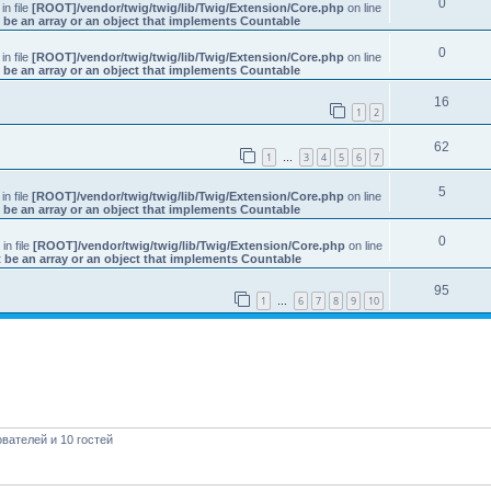
0
 in file
[ROOT]/vendor/twig/twig/lib/Twig/Extension/Core.php
on line
 be an array or an object that implements Countable
0
 in file
[ROOT]/vendor/twig/twig/lib/Twig/Extension/Core.php
on line
 be an array or an object that implements Countable
16
1
2
62
1
3
4
5
6
7
…
5
 in file
[ROOT]/vendor/twig/twig/lib/Twig/Extension/Core.php
on line
 be an array or an object that implements Countable
0
: in file
[ROOT]/vendor/twig/twig/lib/Twig/Extension/Core.php
on line
 be an array or an object that implements Countable
95
1
6
7
8
9
10
…
вателей и 10 гостей