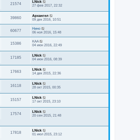
LNick
21574
27 фев 2017, 22:32
Архангел
39860
09 дек 2016, 10:51
Нино
60677
06 ноя 2016, 15:48
KAA
15386
04 июн 2016, 22:49
LNick
17185
04 июн 2016, 08:39
LNick
17663
14 дек 2015, 22:36
LNick
16118
28 окт 2015, 00:35
LNick
15157
17 окт 2015, 23:10
LNick
17574
20 сен 2015, 21:48
LNick
17818
01 июл 2015, 23:12