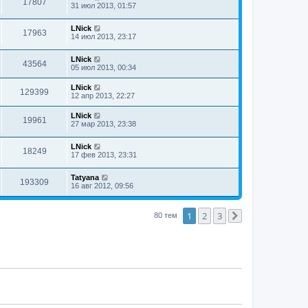
17807
31 июл 2013, 01:57
LNick
17963
14 июл 2013, 23:17
LNick
43564
05 июл 2013, 00:34
LNick
129399
12 апр 2013, 22:27
LNick
19961
27 мар 2013, 23:38
LNick
18249
17 фев 2013, 23:31
Tatyana
193309
16 авг 2012, 09:56
1
2
3
80 тем
След.