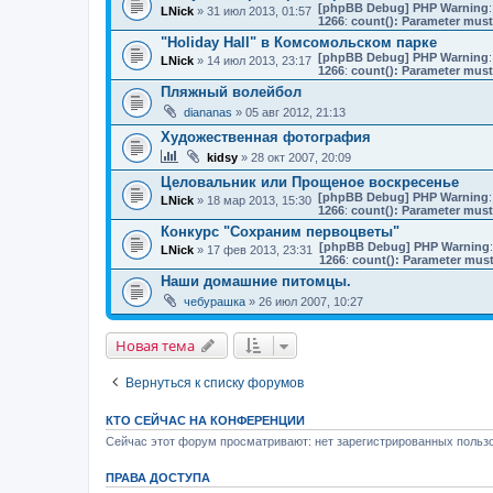
[phpBB Debug] PHP Warning
:
LNick
» 31 июл 2013, 01:57
1266
:
count(): Parameter must
"Holiday Hall" в Комсомольском парке
[phpBB Debug] PHP Warning
:
LNick
» 14 июл 2013, 23:17
1266
:
count(): Parameter must
Пляжный волейбол
diananas
» 05 авг 2012, 21:13
Художественная фотография
kidsy
» 28 окт 2007, 20:09
Целовальник или Прощеное воскресенье
[phpBB Debug] PHP Warning
:
LNick
» 18 мар 2013, 15:30
1266
:
count(): Parameter must
Конкурс "Сохраним первоцветы"
[phpBB Debug] PHP Warning
LNick
» 17 фев 2013, 23:31
1266
:
count(): Parameter must
Наши домашние питомцы.
чебурашка
» 26 июл 2007, 10:27
Новая тема
Вернуться к списку форумов
КТО СЕЙЧАС НА КОНФЕРЕНЦИИ
Сейчас этот форум просматривают: нет зарегистрированных пользо
ПРАВА ДОСТУПА