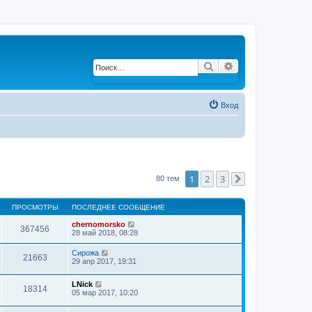
Поиск
Расширенный по
Вход
1
2
3
80 тем
След.
ПРОСМОТРЫ
ПОСЛЕДНЕЕ СООБЩЕНИЕ
chernomorsko
367456
28 май 2018, 08:28
Сирожа
21663
29 апр 2017, 19:31
LNick
18314
05 мар 2017, 10:20