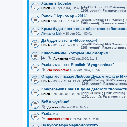
Жизнь в борьбе
[phpBB Debug] PHP Warning
: 
LNick
» 01 дек 2014, 01:37
1266
:
count(): Parameter must 
Ралли "Черномор - 2014"
[phpBB Debug] PHP Warning
: 
LNick
» 06 окт 2014, 00:15
1266
:
count(): Parameter must 
Крым будет полностью обеспечен собственн
Aleksandr Msk
» 10 сен 2014, 06:41
Да будет в степи «Море леса»!
[phpBB Debug] PHP Warning
: 
LNick
» 02 окт 2014, 00:00
1266
:
count(): Parameter must 
Кинофильмы, которые мы смотрим
Архангел
» 02 дек 2006, 11:42
Рыба-игла - это Pipefish "Syngnathinae"
chernomorsko
» 26 июл 2014, 19:54
Открытое письмо Любови Дука, отослано Мих
[phpBB Debug] PHP Warning
:
LNick
» 03 июн 2014, 13:21
1266
:
count(): Parameter must
Конференция МАН в Доме детского творчеств
[phpBB Debug] PHP Warning
:
LNick
» 28 ноя 2013, 00:28
1266
:
count(): Parameter must 
Всё о Футболе!
Димон
» 04 апр 2007, 07:55
Рыбалка
chernomorsko
» 26 мар 2007, 08:51
На Кубок мэра Черноморского