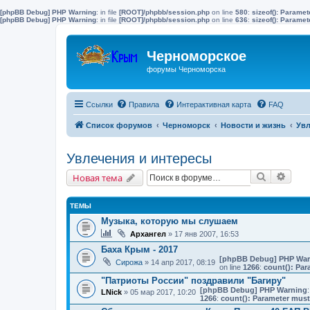
[phpBB Debug] PHP Warning
: in file
[ROOT]/phpbb/session.php
on line
580
:
sizeof(): Parame
[phpBB Debug] PHP Warning
: in file
[ROOT]/phpbb/session.php
on line
636
:
sizeof(): Parame
Черноморское
форумы Черноморска
Ссылки
Правила
Интерактивная карта
FAQ
Список форумов
Черноморск
Новости и жизнь
Увл
Увлечения и интересы
Поиск
Расш
Новая тема
ТЕМЫ
Музыка, которую мы слушаем
Архангел
» 17 янв 2007, 16:53
Баха Крым - 2017
[phpBB Debug] PHP War
Сирожа
» 14 апр 2017, 08:19
on line
1266
:
count(): Par
"Патриоты России" поздравили "Багиру"
[phpBB Debug] PHP Warning
:
LNick
» 05 мар 2017, 10:20
1266
:
count(): Parameter must