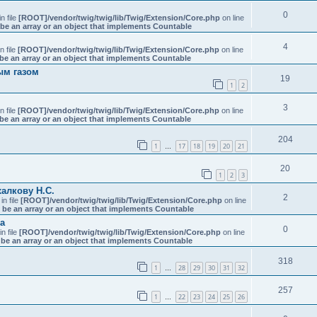
0
in file
[ROOT]/vendor/twig/twig/lib/Twig/Extension/Core.php
on line
be an array or an object that implements Countable
4
in file
[ROOT]/vendor/twig/twig/lib/Twig/Extension/Core.php
on line
be an array or an object that implements Countable
ым газом
19
1
2
3
in file
[ROOT]/vendor/twig/twig/lib/Twig/Extension/Core.php
on line
be an array or an object that implements Countable
204
1
17
18
19
20
21
…
20
1
2
3
алкову Н.С.
2
 in file
[ROOT]/vendor/twig/twig/lib/Twig/Extension/Core.php
on line
 be an array or an object that implements Countable
а
0
 in file
[ROOT]/vendor/twig/twig/lib/Twig/Extension/Core.php
on line
be an array or an object that implements Countable
318
1
28
29
30
31
32
…
257
1
22
23
24
25
26
…