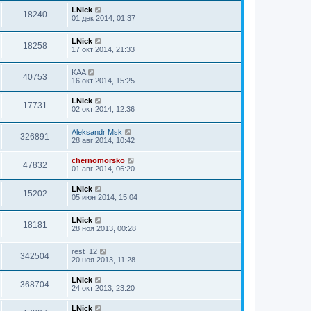
LNick
18240
01 дек 2014, 01:37
LNick
18258
17 окт 2014, 21:33
KAA
40753
16 окт 2014, 15:25
LNick
17731
02 окт 2014, 12:36
Aleksandr Msk
326891
28 авг 2014, 10:42
chernomorsko
47832
01 авг 2014, 06:20
LNick
15202
05 июн 2014, 15:04
LNick
18181
28 ноя 2013, 00:28
rest_12
342504
20 ноя 2013, 11:28
LNick
368704
24 окт 2013, 23:20
LNick