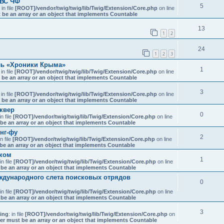
ВВС ЧФ
5
: in file
[ROOT]/vendor/twig/twig/lib/Twig/Extension/Core.php
on line
 be an array or an object that implements Countable
13
1
2
24
1
2
3
ль «Хроники Крыма»
1
 in file
[ROOT]/vendor/twig/twig/lib/Twig/Extension/Core.php
on line
 be an array or an object that implements Countable
3
 in file
[ROOT]/vendor/twig/twig/lib/Twig/Extension/Core.php
on line
 be an array or an object that implements Countable
квер
0
in file
[ROOT]/vendor/twig/twig/lib/Twig/Extension/Core.php
on line
be an array or an object that implements Countable
нг-фу
2
in file
[ROOT]/vendor/twig/twig/lib/Twig/Extension/Core.php
on line
be an array or an object that implements Countable
ском
1
 in file
[ROOT]/vendor/twig/twig/lib/Twig/Extension/Core.php
on line
be an array or an object that implements Countable
ждународного слета поисковых отрядов
0
 in file
[ROOT]/vendor/twig/twig/lib/Twig/Extension/Core.php
on line
be an array or an object that implements Countable
3
ing
: in file
[ROOT]/vendor/twig/twig/lib/Twig/Extension/Core.php
on
er must be an array or an object that implements Countable