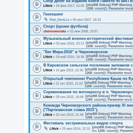
Сбор денег на издание Книги Памяти 40 БАП 
[phpBB Debug] PHP Warning
LNick
» 16 фев 2017, 01:55
1266
:
count(): Parameter must
Геокешинг
Red_DeviLLe
» 06 июл 2007, 18:33
Спорт (кроме футбола)
chernomorsko
» 02 июн 2008, 19:57
Музыкальный военно-исторический фестива
[phpBB Debug] PHP Warning
:
LNick
» 03 июн 2016, 23:13
1266
:
count(): Parameter must
"Бег Мира-2016" в Черноморском
[phpBB Debug] PHP Warning
:
LNick
» 19 май 2016, 19:38
1266
:
count(): Parameter must
В Кировском сельском поселении заложили с
[phpBB Debug] PHP Warning
: 
LNick
» 14 дек 2015, 22:36
1266
:
count(): Parameter must 
Открытый чемпионат Республики Крым по Ку
[phpBB Debug] PHP Warning
: 
LNick
» 21 окт 2015, 21:02
1266
:
count(): Parameter must 
Соревнования по мотокроссу в п. Черномор
[phpBB Debug] PHP Warning
:
LNick
» 29 сен 2015, 16:58
1266
:
count(): Parameter must 
Команда Черноморского района-призер XI ме
("Партизанская слава 2015").
[phpBB Debug] PHP Warning
:
LNick
» 20 сен 2015, 21:48
1266
:
count(): Parameter must 
Фестиваль экстремальных видов спорта
[phpBB Debug] PHP Warn
LNick
» 25 июл 2014, 22:31
line
1266
:
count(): Paramet