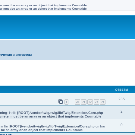
ter must be an array or an object that implements Countable
ter must be an array or an object that implements Countable
ечения и интересы
иренный поиск
ОТВЕТЫ
235
1
20
21
22
23
24
…
2
ning
: in file
[ROOT]/vendor/twig/twig/lib/Twig/Extension/Core.php
ameter must be an array or an object that implements Countable
0
 in file
[ROOT]/vendor/twig/twig/lib/Twig/Extension/Core.php
on line
 be an array or an object that implements Countable