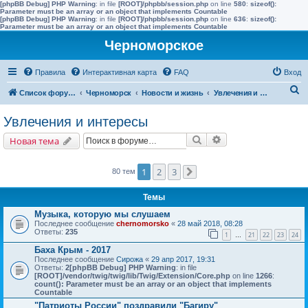
[phpBB Debug] PHP Warning
: in file
[ROOT]/phpbb/session.php
on line
580
:
sizeof():
Parameter must be an array or an object that implements Countable
[phpBB Debug] PHP Warning
: in file
[ROOT]/phpbb/session.php
on line
636
:
sizeof():
Parameter must be an array or an object that implements Countable
Черноморское
Правила
Интерактивная карта
FAQ
Вход
П
Список форумов
Черноморск
Новости и жизнь
Увлечения и интересы
о
Увлечения и интересы
и
Поиск
Расширенный поис
Новая тема
с
к
1
2
3
80 тем
След.
Темы
Музыка, которую мы слушаем
Последнее сообщение
chernomorsko
«
28 май 2018, 08:28
Ответы:
235
1
21
22
23
24
…
Баха Крым - 2017
Последнее сообщение
Сирожа
«
29 апр 2017, 19:31
Ответы:
2
[phpBB Debug] PHP Warning
: in file
[ROOT]/vendor/twig/twig/lib/Twig/Extension/Core.php
on line
1266
:
count(): Parameter must be an array or an object that implements
Countable
"Патриоты России" поздравили "Багиру"