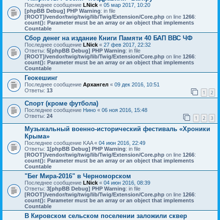
Последнее сообщение
LNick
«
05 мар 2017, 10:20
[phpBB Debug] PHP Warning
: in file
[ROOT]/vendor/twig/twig/lib/Twig/Extension/Core.php
on line
1266
:
count(): Parameter must be an array or an object that implements
Countable
Сбор денег на издание Книги Памяти 40 БАП ВВС ЧФ
Последнее сообщение
LNick
«
27 фев 2017, 22:32
Ответы:
5
[phpBB Debug] PHP Warning
: in file
[ROOT]/vendor/twig/twig/lib/Twig/Extension/Core.php
on line
1266
:
count(): Parameter must be an array or an object that implements
Countable
Геокешинг
Последнее сообщение
Архангел
«
09 дек 2016, 10:51
Ответы:
13
1
2
Спорт (кроме футбола)
Последнее сообщение
Нино
«
06 ноя 2016, 15:48
Ответы:
24
1
2
3
Музыкальный военно-исторический фестиваль «Хроники
Крыма»
Последнее сообщение
KAA
«
04 июн 2016, 22:49
Ответы:
1
[phpBB Debug] PHP Warning
: in file
[ROOT]/vendor/twig/twig/lib/Twig/Extension/Core.php
on line
1266
:
count(): Parameter must be an array or an object that implements
Countable
"Бег Мира-2016" в Черноморском
Последнее сообщение
LNick
«
04 июн 2016, 08:39
Ответы:
3
[phpBB Debug] PHP Warning
: in file
[ROOT]/vendor/twig/twig/lib/Twig/Extension/Core.php
on line
1266
:
count(): Parameter must be an array or an object that implements
Countable
В Кировском сельском поселении заложили сквер