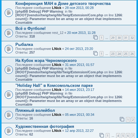
Конференция МАН в Доме детского творчества
Последнее сообщение
LNick
«
28 ноя 2013, 00:28
[phpBB Debug] PHP Warning
: in file
[ROOT]/vendor/twig/twig/lib/Twig/Extension/Core.php
on line
1266
:
count(): Parameter must be an array or an object that implements
Countable
Всё о Футболе!
Последнее сообщение
rest_12
«
20 ноя 2013, 11:28
Ответы:
318
1
29
30
31
32
…
Рыбалка
Последнее сообщение
LNick
«
24 окт 2013, 23:20
Ответы:
257
1
23
24
25
26
…
На Кубок мэра Черноморского
Последнее сообщение
LNick
«
31 июл 2013, 01:57
[phpBB Debug] PHP Warning
: in file
[ROOT]/vendor/twig/twig/lib/Twig/Extension/Core.php
on line
1266
:
count(): Parameter must be an array or an object that implements
Countable
"Holiday Hall" в Комсомольском парке
Последнее сообщение
LNick
«
14 июл 2013, 23:17
[phpBB Debug] PHP Warning
: in file
[ROOT]/vendor/twig/twig/lib/Twig/Extension/Core.php
on line
1266
:
count(): Parameter must be an array or an object that implements
Countable
Пляжный волейбол
Последнее сообщение
LNick
«
05 июл 2013, 00:34
Ответы:
16
1
2
Художественная фотография
Последнее сообщение
LNick
«
12 апр 2013, 22:27
Ответы:
62
1
4
5
6
7
…