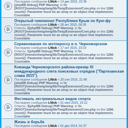
Последнее сообщение
LNick
«
14 дек 2015, 22:36
[phpBB Debug] PHP Warning
: in file
[ROOT]/vendor/twig/twig/lib/Twig/Extension/Core.php
on line
1266
:
count(): Parameter must be an array or an object that implements
Countable
Открытый чемпионат Республики Крым по Кунг-фу
Последнее сообщение
LNick
«
28 окт 2015, 00:35
Ответы:
2
[phpBB Debug] PHP Warning
: in file
[ROOT]/vendor/twig/twig/lib/Twig/Extension/Core.php
on line
1266
:
count(): Parameter must be an array or an object that implements
Countable
Соревнования по мотокроссу в п. Черноморском
Последнее сообщение
LNick
«
17 окт 2015, 23:10
Ответы:
1
[phpBB Debug] PHP Warning
: in file
[ROOT]/vendor/twig/twig/lib/Twig/Extension/Core.php
on line
1266
:
count(): Parameter must be an array or an object that implements
Countable
Команда Черноморского района-призер XI
международного слета поисковых отрядов ("Партизанская
слава 2015").
Последнее сообщение
LNick
«
20 сен 2015, 21:48
[phpBB Debug] PHP Warning
: in file
[ROOT]/vendor/twig/twig/lib/Twig/Extension/Core.php
on line
1266
:
count(): Parameter must be an array or an object that implements
Countable
Фестиваль экстремальных видов спорта
Последнее сообщение
LNick
«
01 июл 2015, 23:12
Ответы:
3
[phpBB Debug] PHP Warning
: in file
[ROOT]/vendor/twig/twig/lib/Twig/Extension/Core.php
on line
1266
:
count(): Parameter must be an array or an object that implements
Countable
Жизнь в борьбе
Последнее сообщение
LNick
«
01 дек 2014, 01:37