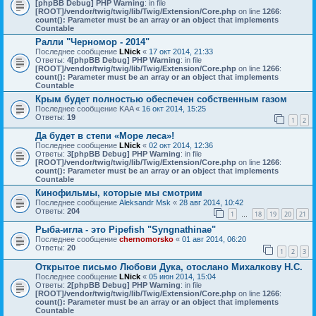
[phpBB Debug] PHP Warning
: in file
[ROOT]/vendor/twig/twig/lib/Twig/Extension/Core.php
on line
1266
:
count(): Parameter must be an array or an object that implements
Countable
Ралли "Черномор - 2014"
Последнее сообщение
LNick
«
17 окт 2014, 21:33
Ответы:
4
[phpBB Debug] PHP Warning
: in file
[ROOT]/vendor/twig/twig/lib/Twig/Extension/Core.php
on line
1266
:
count(): Parameter must be an array or an object that implements
Countable
Крым будет полностью обеспечен собственным газом
Последнее сообщение
KAA
«
16 окт 2014, 15:25
Ответы:
19
1
2
Да будет в степи «Море леса»!
Последнее сообщение
LNick
«
02 окт 2014, 12:36
Ответы:
3
[phpBB Debug] PHP Warning
: in file
[ROOT]/vendor/twig/twig/lib/Twig/Extension/Core.php
on line
1266
:
count(): Parameter must be an array or an object that implements
Countable
Кинофильмы, которые мы смотрим
Последнее сообщение
Aleksandr Msk
«
28 авг 2014, 10:42
Ответы:
204
1
18
19
20
21
…
Рыба-игла - это Pipefish "Syngnathinae"
Последнее сообщение
chernomorsko
«
01 авг 2014, 06:20
Ответы:
20
1
2
3
Открытое письмо Любови Дука, отослано Михалкову Н.С.
Последнее сообщение
LNick
«
05 июн 2014, 15:04
Ответы:
2
[phpBB Debug] PHP Warning
: in file
[ROOT]/vendor/twig/twig/lib/Twig/Extension/Core.php
on line
1266
:
count(): Parameter must be an array or an object that implements
Countable