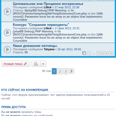
Целовальник или Прощеное воскресенье
Последнее сообщение
LNick
«
27 мар 2013, 23:38
Ответы:
5
[phpBB Debug] PHP Warning
: in file
[ROOT]/vendor/twig/twig/lib/Twig/Extension/Core.php
on line
1266
:
count(): Parameter must be an array or an object that implements
Countable
Конкурс "Сохраним первоцветы"
Последнее сообщение
LNick
«
17 фев 2013, 23:31
[phpBB Debug] PHP Warning
: in file
[ROOT]/vendor/twig/twig/lib/Twig/Extension/Core.php
on line
1266
:
count(): Parameter must be an array or an object that implements
Countable
Наши домашние питомцы.
Последнее сообщение
Tatyana
«
16 авг 2012, 09:56
Ответы:
95
1
7
8
9
10
…
Новая тема
1
2
3
80 тем
След.
КТО СЕЙЧАС НА КОНФЕРЕНЦИИ
Сейчас этот форум просматривают: нет зарегистрированных пользователей и 16
гостей
ПРАВА ДОСТУПА
Вы
не можете
начинать темы
Вы
не можете
отвечать на сообщения