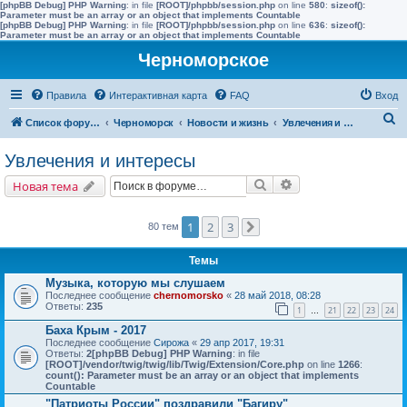
[phpBB Debug] PHP Warning
: in file
[ROOT]/phpbb/session.php
on line
580
:
sizeof():
Parameter must be an array or an object that implements Countable
[phpBB Debug] PHP Warning
: in file
[ROOT]/phpbb/session.php
on line
636
:
sizeof():
Parameter must be an array or an object that implements Countable
Черноморское
Правила
Интерактивная карта
FAQ
Вход
П
Список форумов
Черноморск
Новости и жизнь
Увлечения и интересы
о
Увлечения и интересы
и
Поиск
Расширенный поис
Новая тема
с
к
1
2
3
80 тем
След.
Темы
Музыка, которую мы слушаем
Последнее сообщение
chernomorsko
«
28 май 2018, 08:28
Ответы:
235
1
21
22
23
24
…
Баха Крым - 2017
Последнее сообщение
Сирожа
«
29 апр 2017, 19:31
Ответы:
2
[phpBB Debug] PHP Warning
: in file
[ROOT]/vendor/twig/twig/lib/Twig/Extension/Core.php
on line
1266
:
count(): Parameter must be an array or an object that implements
Countable
"Патриоты России" поздравили "Багиру"