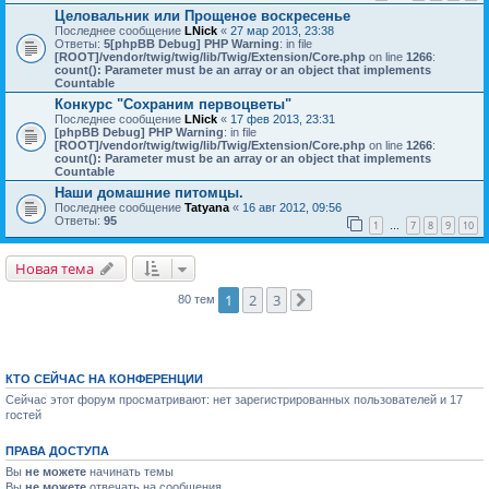
Целовальник или Прощеное воскресенье
Последнее сообщение
LNick
«
27 мар 2013, 23:38
Ответы:
5
[phpBB Debug] PHP Warning
: in file
[ROOT]/vendor/twig/twig/lib/Twig/Extension/Core.php
on line
1266
:
count(): Parameter must be an array or an object that implements
Countable
Конкурс "Сохраним первоцветы"
Последнее сообщение
LNick
«
17 фев 2013, 23:31
[phpBB Debug] PHP Warning
: in file
[ROOT]/vendor/twig/twig/lib/Twig/Extension/Core.php
on line
1266
:
count(): Parameter must be an array or an object that implements
Countable
Наши домашние питомцы.
Последнее сообщение
Tatyana
«
16 авг 2012, 09:56
Ответы:
95
1
7
8
9
10
…
Новая тема
1
2
3
80 тем
След.
КТО СЕЙЧАС НА КОНФЕРЕНЦИИ
Сейчас этот форум просматривают: нет зарегистрированных пользователей и 17
гостей
ПРАВА ДОСТУПА
Вы
не можете
начинать темы
Вы
не можете
отвечать на сообщения