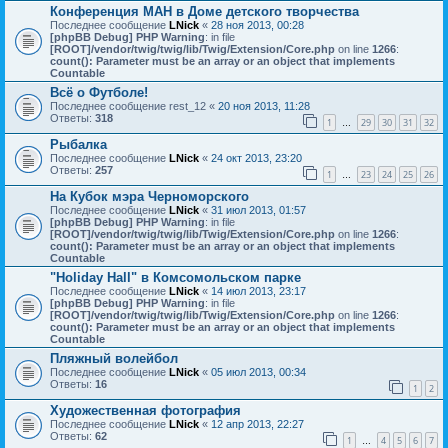
Конференция МАН в Доме детского творчества
Последнее сообщение
LNick
«
28 ноя 2013, 00:28
[phpBB Debug] PHP Warning
: in file
[ROOT]/vendor/twig/twig/lib/Twig/Extension/Core.php
on line
1266
:
count(): Parameter must be an array or an object that implements
Countable
Всё о Футболе!
Последнее сообщение
rest_12
«
20 ноя 2013, 11:28
Ответы:
318
1
29
30
31
32
…
Рыбалка
Последнее сообщение
LNick
«
24 окт 2013, 23:20
Ответы:
257
1
23
24
25
26
…
На Кубок мэра Черноморского
Последнее сообщение
LNick
«
31 июл 2013, 01:57
[phpBB Debug] PHP Warning
: in file
[ROOT]/vendor/twig/twig/lib/Twig/Extension/Core.php
on line
1266
:
count(): Parameter must be an array or an object that implements
Countable
"Holiday Hall" в Комсомольском парке
Последнее сообщение
LNick
«
14 июл 2013, 23:17
[phpBB Debug] PHP Warning
: in file
[ROOT]/vendor/twig/twig/lib/Twig/Extension/Core.php
on line
1266
:
count(): Parameter must be an array or an object that implements
Countable
Пляжный волейбол
Последнее сообщение
LNick
«
05 июл 2013, 00:34
Ответы:
16
1
2
Художественная фотография
Последнее сообщение
LNick
«
12 апр 2013, 22:27
Ответы:
62
1
4
5
6
7
…