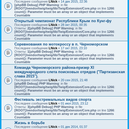
Последнее сообщение
LNick
«
14 дек 2015, 22:36
[phpBB Debug] PHP Warning
: in file
[ROOT]/vendor/twig/twig/lib/Twig/Extension/Core.php
on line
1266
:
count(): Parameter must be an array or an object that implements
Countable
Открытый чемпионат Республики Крым по Кунг-фу
Последнее сообщение
LNick
«
28 окт 2015, 00:35
Ответы:
2
[phpBB Debug] PHP Warning
: in file
[ROOT]/vendor/twig/twig/lib/Twig/Extension/Core.php
on line
1266
:
count(): Parameter must be an array or an object that implements
Countable
Соревнования по мотокроссу в п. Черноморском
Последнее сообщение
LNick
«
17 окт 2015, 23:10
Ответы:
1
[phpBB Debug] PHP Warning
: in file
[ROOT]/vendor/twig/twig/lib/Twig/Extension/Core.php
on line
1266
:
count(): Parameter must be an array or an object that implements
Countable
Команда Черноморского района-призер XI
международного слета поисковых отрядов ("Партизанская
слава 2015").
Последнее сообщение
LNick
«
20 сен 2015, 21:48
[phpBB Debug] PHP Warning
: in file
[ROOT]/vendor/twig/twig/lib/Twig/Extension/Core.php
on line
1266
:
count(): Parameter must be an array or an object that implements
Countable
Фестиваль экстремальных видов спорта
Последнее сообщение
LNick
«
01 июл 2015, 23:12
Ответы:
3
[phpBB Debug] PHP Warning
: in file
[ROOT]/vendor/twig/twig/lib/Twig/Extension/Core.php
on line
1266
:
count(): Parameter must be an array or an object that implements
Countable
Жизнь в борьбе
Последнее сообщение
LNick
«
01 дек 2014, 01:37