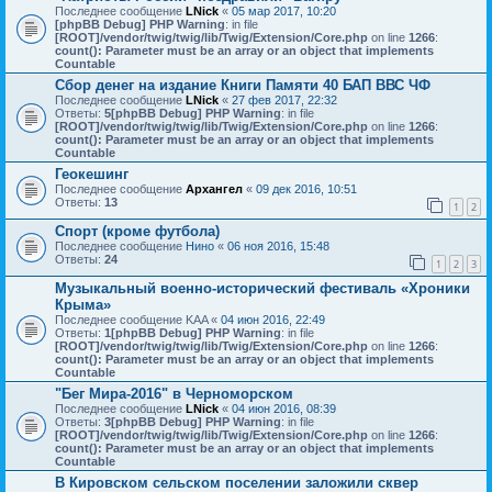
Последнее сообщение
LNick
«
05 мар 2017, 10:20
[phpBB Debug] PHP Warning
: in file
[ROOT]/vendor/twig/twig/lib/Twig/Extension/Core.php
on line
1266
:
count(): Parameter must be an array or an object that implements
Countable
Сбор денег на издание Книги Памяти 40 БАП ВВС ЧФ
Последнее сообщение
LNick
«
27 фев 2017, 22:32
Ответы:
5
[phpBB Debug] PHP Warning
: in file
[ROOT]/vendor/twig/twig/lib/Twig/Extension/Core.php
on line
1266
:
count(): Parameter must be an array or an object that implements
Countable
Геокешинг
Последнее сообщение
Архангел
«
09 дек 2016, 10:51
Ответы:
13
1
2
Спорт (кроме футбола)
Последнее сообщение
Нино
«
06 ноя 2016, 15:48
Ответы:
24
1
2
3
Музыкальный военно-исторический фестиваль «Хроники
Крыма»
Последнее сообщение
KAA
«
04 июн 2016, 22:49
Ответы:
1
[phpBB Debug] PHP Warning
: in file
[ROOT]/vendor/twig/twig/lib/Twig/Extension/Core.php
on line
1266
:
count(): Parameter must be an array or an object that implements
Countable
"Бег Мира-2016" в Черноморском
Последнее сообщение
LNick
«
04 июн 2016, 08:39
Ответы:
3
[phpBB Debug] PHP Warning
: in file
[ROOT]/vendor/twig/twig/lib/Twig/Extension/Core.php
on line
1266
:
count(): Parameter must be an array or an object that implements
Countable
В Кировском сельском поселении заложили сквер