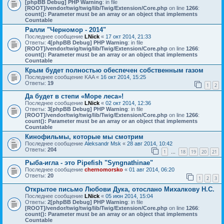
[phpBB Debug] PHP Warning
: in file
[ROOT]/vendor/twig/twig/lib/Twig/Extension/Core.php
on line
1266
:
count(): Parameter must be an array or an object that implements
Countable
Ралли "Черномор - 2014"
Последнее сообщение
LNick
«
17 окт 2014, 21:33
Ответы:
4
[phpBB Debug] PHP Warning
: in file
[ROOT]/vendor/twig/twig/lib/Twig/Extension/Core.php
on line
1266
:
count(): Parameter must be an array or an object that implements
Countable
Крым будет полностью обеспечен собственным газом
Последнее сообщение
KAA
«
16 окт 2014, 15:25
Ответы:
19
1
2
Да будет в степи «Море леса»!
Последнее сообщение
LNick
«
02 окт 2014, 12:36
Ответы:
3
[phpBB Debug] PHP Warning
: in file
[ROOT]/vendor/twig/twig/lib/Twig/Extension/Core.php
on line
1266
:
count(): Parameter must be an array or an object that implements
Countable
Кинофильмы, которые мы смотрим
Последнее сообщение
Aleksandr Msk
«
28 авг 2014, 10:42
Ответы:
204
1
18
19
20
21
…
Рыба-игла - это Pipefish "Syngnathinae"
Последнее сообщение
chernomorsko
«
01 авг 2014, 06:20
Ответы:
20
1
2
3
Открытое письмо Любови Дука, отослано Михалкову Н.С.
Последнее сообщение
LNick
«
05 июн 2014, 15:04
Ответы:
2
[phpBB Debug] PHP Warning
: in file
[ROOT]/vendor/twig/twig/lib/Twig/Extension/Core.php
on line
1266
:
count(): Parameter must be an array or an object that implements
Countable