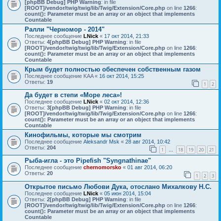
[phpBB Debug] PHP Warning
: in file
[ROOT]/vendor/twig/twig/lib/Twig/Extension/Core.php
on line
1266
:
count(): Parameter must be an array or an object that implements
Countable
Ралли "Черномор - 2014"
Последнее сообщение
LNick
«
17 окт 2014, 21:33
Ответы:
4
[phpBB Debug] PHP Warning
: in file
[ROOT]/vendor/twig/twig/lib/Twig/Extension/Core.php
on line
1266
:
count(): Parameter must be an array or an object that implements
Countable
Крым будет полностью обеспечен собственным газом
Последнее сообщение
KAA
«
16 окт 2014, 15:25
Ответы:
19
1
2
Да будет в степи «Море леса»!
Последнее сообщение
LNick
«
02 окт 2014, 12:36
Ответы:
3
[phpBB Debug] PHP Warning
: in file
[ROOT]/vendor/twig/twig/lib/Twig/Extension/Core.php
on line
1266
:
count(): Parameter must be an array or an object that implements
Countable
Кинофильмы, которые мы смотрим
Последнее сообщение
Aleksandr Msk
«
28 авг 2014, 10:42
Ответы:
204
1
18
19
20
21
…
Рыба-игла - это Pipefish "Syngnathinae"
Последнее сообщение
chernomorsko
«
01 авг 2014, 06:20
Ответы:
20
1
2
3
Открытое письмо Любови Дука, отослано Михалкову Н.С.
Последнее сообщение
LNick
«
05 июн 2014, 15:04
Ответы:
2
[phpBB Debug] PHP Warning
: in file
[ROOT]/vendor/twig/twig/lib/Twig/Extension/Core.php
on line
1266
:
count(): Parameter must be an array or an object that implements
Countable