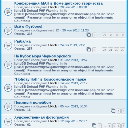
Конференция МАН в Доме детского творчества
Последнее сообщение
LNick
«
28 ноя 2013, 00:28
[phpBB Debug] PHP Warning
: in file
[ROOT]/vendor/twig/twig/lib/Twig/Extension/Core.php
on line
1266
:
count(): Parameter must be an array or an object that implements
Countable
Всё о Футболе!
Последнее сообщение
rest_12
«
20 ноя 2013, 11:28
Ответы:
318
1
29
30
31
32
…
Рыбалка
Последнее сообщение
LNick
«
24 окт 2013, 23:20
Ответы:
257
1
23
24
25
26
…
На Кубок мэра Черноморского
Последнее сообщение
LNick
«
31 июл 2013, 01:57
[phpBB Debug] PHP Warning
: in file
[ROOT]/vendor/twig/twig/lib/Twig/Extension/Core.php
on line
1266
:
count(): Parameter must be an array or an object that implements
Countable
"Holiday Hall" в Комсомольском парке
Последнее сообщение
LNick
«
14 июл 2013, 23:17
[phpBB Debug] PHP Warning
: in file
[ROOT]/vendor/twig/twig/lib/Twig/Extension/Core.php
on line
1266
:
count(): Parameter must be an array or an object that implements
Countable
Пляжный волейбол
Последнее сообщение
LNick
«
05 июл 2013, 00:34
Ответы:
16
1
2
Художественная фотография
Последнее сообщение
LNick
«
12 апр 2013, 22:27
Ответы:
62
1
4
5
6
7
…