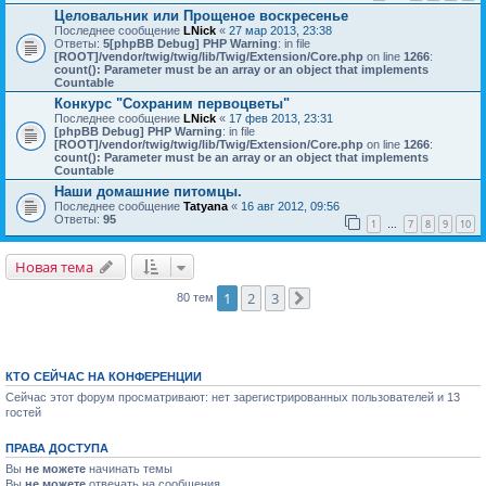
Целовальник или Прощеное воскресенье
Последнее сообщение
LNick
«
27 мар 2013, 23:38
Ответы:
5
[phpBB Debug] PHP Warning
: in file
[ROOT]/vendor/twig/twig/lib/Twig/Extension/Core.php
on line
1266
:
count(): Parameter must be an array or an object that implements
Countable
Конкурс "Сохраним первоцветы"
Последнее сообщение
LNick
«
17 фев 2013, 23:31
[phpBB Debug] PHP Warning
: in file
[ROOT]/vendor/twig/twig/lib/Twig/Extension/Core.php
on line
1266
:
count(): Parameter must be an array or an object that implements
Countable
Наши домашние питомцы.
Последнее сообщение
Tatyana
«
16 авг 2012, 09:56
Ответы:
95
1
7
8
9
10
…
Новая тема
1
2
3
80 тем
След.
КТО СЕЙЧАС НА КОНФЕРЕНЦИИ
Сейчас этот форум просматривают: нет зарегистрированных пользователей и 13
гостей
ПРАВА ДОСТУПА
Вы
не можете
начинать темы
Вы
не можете
отвечать на сообщения