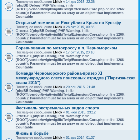
Последнее сообщение
LNick
«
14 дек 2015, 22:36
[phpBB Debug] PHP Warning
: in file
[ROOT]/vendor/twig/twig/lib/Twig/Extension/Core.php
on line
1266
:
count(): Parameter must be an array or an object that implements
Countable
Открытый чемпионат Республики Крым по Кунг-фу
Последнее сообщение
LNick
«
28 окт 2015, 00:35
Ответы:
2
[phpBB Debug] PHP Warning
: in file
[ROOT]/vendor/twig/twig/lib/Twig/Extension/Core.php
on line
1266
:
count(): Parameter must be an array or an object that implements
Countable
Соревнования по мотокроссу в п. Черноморском
Последнее сообщение
LNick
«
17 окт 2015, 23:10
Ответы:
1
[phpBB Debug] PHP Warning
: in file
[ROOT]/vendor/twig/twig/lib/Twig/Extension/Core.php
on line
1266
:
count(): Parameter must be an array or an object that implements
Countable
Команда Черноморского района-призер XI
международного слета поисковых отрядов ("Партизанская
слава 2015").
Последнее сообщение
LNick
«
20 сен 2015, 21:48
[phpBB Debug] PHP Warning
: in file
[ROOT]/vendor/twig/twig/lib/Twig/Extension/Core.php
on line
1266
:
count(): Parameter must be an array or an object that implements
Countable
Фестиваль экстремальных видов спорта
Последнее сообщение
LNick
«
01 июл 2015, 23:12
Ответы:
3
[phpBB Debug] PHP Warning
: in file
[ROOT]/vendor/twig/twig/lib/Twig/Extension/Core.php
on line
1266
:
count(): Parameter must be an array or an object that implements
Countable
Жизнь в борьбе
Последнее сообщение
LNick
«
01 дек 2014, 01:37