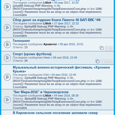
Последнее сообщение
LNick
«
05 мар 2017, 10:20
[phpBB Debug] PHP Warning
: in file
[ROOT]/vendor/twig/twig/lib/Twig/Extension/Core.php
on line
1266
:
count(): Parameter must be an array or an object that implements
Countable
Сбор денег на издание Книги Памяти 40 БАП ВВС ЧФ
Последнее сообщение
LNick
«
27 фев 2017, 22:32
Ответы:
5
[phpBB Debug] PHP Warning
: in file
[ROOT]/vendor/twig/twig/lib/Twig/Extension/Core.php
on line
1266
:
count(): Parameter must be an array or an object that implements
Countable
Геокешинг
Последнее сообщение
Архангел
«
09 дек 2016, 10:51
Ответы:
13
1
2
Спорт (кроме футбола)
Последнее сообщение
Нино
«
06 ноя 2016, 15:48
Ответы:
24
1
2
3
Музыкальный военно-исторический фестиваль «Хроники
Крыма»
Последнее сообщение
KAA
«
04 июн 2016, 22:49
Ответы:
1
[phpBB Debug] PHP Warning
: in file
[ROOT]/vendor/twig/twig/lib/Twig/Extension/Core.php
on line
1266
:
count(): Parameter must be an array or an object that implements
Countable
"Бег Мира-2016" в Черноморском
Последнее сообщение
LNick
«
04 июн 2016, 08:39
Ответы:
3
[phpBB Debug] PHP Warning
: in file
[ROOT]/vendor/twig/twig/lib/Twig/Extension/Core.php
on line
1266
:
count(): Parameter must be an array or an object that implements
Countable
В Кировском сельском поселении заложили сквер