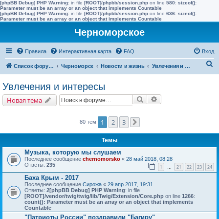
[phpBB Debug] PHP Warning
: in file
[ROOT]/phpbb/session.php
on line
580
:
sizeof():
Parameter must be an array or an object that implements Countable
[phpBB Debug] PHP Warning
: in file
[ROOT]/phpbb/session.php
on line
636
:
sizeof():
Parameter must be an array or an object that implements Countable
Черноморское
Правила
Интерактивная карта
FAQ
Вход
П
Список форумов
Черноморск
Новости и жизнь
Увлечения и интересы
о
Увлечения и интересы
и
Поиск
Расширенный поис
Новая тема
с
к
1
2
3
80 тем
След.
Темы
Музыка, которую мы слушаем
Последнее сообщение
chernomorsko
«
28 май 2018, 08:28
Ответы:
235
1
21
22
23
24
…
Баха Крым - 2017
Последнее сообщение
Сирожа
«
29 апр 2017, 19:31
Ответы:
2
[phpBB Debug] PHP Warning
: in file
[ROOT]/vendor/twig/twig/lib/Twig/Extension/Core.php
on line
1266
:
count(): Parameter must be an array or an object that implements
Countable
"Патриоты России" поздравили "Багиру"