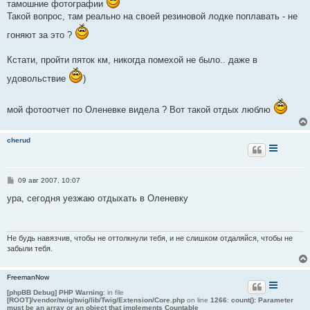
е
тамошние фотографии
Такой вопрос, там реально на своей резиновой лодке поплавать - не
гоняют за это ?
Кстати, пройти пяток км, никогда помехой не было.. даже в
удовольствие
)
мой фотоотчет по Оленевке видела ? Вот такой отдых люблю
cherud
С
09 авг 2007, 10:07
о
о
ура, сегодня уезжаю отдыхать в Оленевку
б
щ
е
н
и
Не будь навязчив, чтобы не оттолкнули тебя, и не слишком отдаляйся, чтобы не
е
забыли тебя.
FreemanNow
[phpBB Debug] PHP Warning
: in file
[ROOT]/vendor/twig/twig/lib/Twig/Extension/Core.php
on line
1266
:
count(): Parameter
must be an array or an object that implements Countable