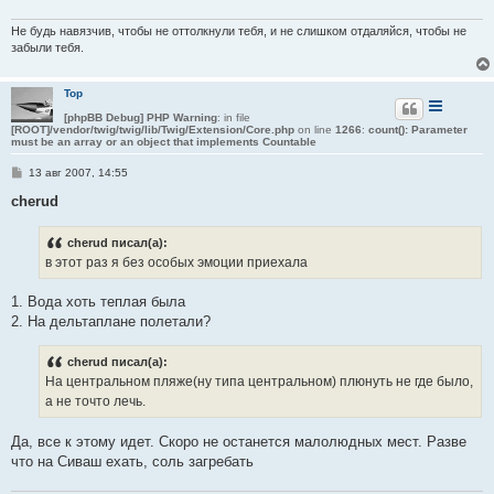
и
е
Не будь навязчив, чтобы не оттолкнули тебя, и не слишком отдаляйся, чтобы не
забыли тебя.
Тор
[phpBB Debug] PHP Warning
: in file
[ROOT]/vendor/twig/twig/lib/Twig/Extension/Core.php
on line
1266
:
count(): Parameter
must be an array or an object that implements Countable
С
13 авг 2007, 14:55
о
о
cherud
б
щ
е
cherud писал(а):
н
в этот раз я без особых эмоции приехала
и
е
1. Вода хоть теплая была
2. На дельтаплане полетали?
cherud писал(а):
На центральном пляже(ну типа центральном) плюнуть не где было,
а не точто лечь.
Да, все к этому идет. Скоро не останется малолюдных мест. Разве
что на Сиваш ехать, соль загребать