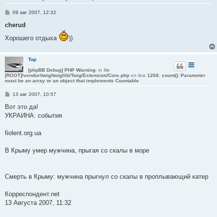
С
09 авг 2007, 12:32
о
о
cherud
б
щ
Хорошего отдыха
))
е
н
и
е
Тор
[phpBB Debug] PHP Warning
: in file
[ROOT]/vendor/twig/twig/lib/Twig/Extension/Core.php
on line
1266
:
count(): Parameter
must be an array or an object that implements Countable
С
13 авг 2007, 10:57
о
о
Вот это да!
б
УКРАИНА: события
щ
е
н
fiolent.org.ua
и
е
В Крыму умер мужчина, прыгая со скалы в море
Смерть в Крыму: мужчина прыгнул со скалы в проплывающий катер
Корреспондент.net
13 Августа 2007, 11:32