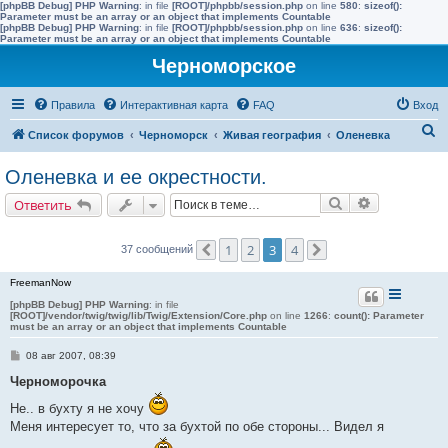
[phpBB Debug] PHP Warning
: in file
[ROOT]/phpbb/session.php
on line
580
:
sizeof():
Parameter must be an array or an object that implements Countable
[phpBB Debug] PHP Warning
: in file
[ROOT]/phpbb/session.php
on line
636
:
sizeof():
Parameter must be an array or an object that implements Countable
Черноморское
Правила
Интерактивная карта
FAQ
Вход
П
Список форумов
Черноморск
Живая география
Оленевка
о
Оленевка и ее окрестности.
и
Поиск
Расширенн
Ответить
с
к
1
2
3
4
37 сообщений
Пред.
След.
FreemanNow
[phpBB Debug] PHP Warning
: in file
[ROOT]/vendor/twig/twig/lib/Twig/Extension/Core.php
on line
1266
:
count(): Parameter
must be an array or an object that implements Countable
С
08 авг 2007, 08:39
о
о
Черноморочка
б
щ
Не.. в бухту я не хочу
е
Меня интересует то, что за бухтой по обе стороны... Видел я
н
и