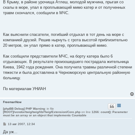
В Крыму, в районе урочища Атлеш, молодой мужчина, прыгая со
скалы в море, упал в проплывающий мимо катер и от полученных
травм скончался, сообщили в МЧС.
Как выяснили спасатели, погибший отдыхал в тот день на море с
компанией друзей. Решив нырнуть с грота высотой приблизительно
20 метров, он упал прямо в катер, проплывающий мимо.
Как сообщили представители МЧС, на борту катера было 6
отдыхающих. В результате произошедшего пострадала жительница
Киева, 1942 года рождения. Она получила травмы различной степени
тяжести и была доставлена в Черноморскую центральную районную
больницу.
По материалам УНИАН
FreemanNow
[phpBB Debug] PHP Warning
: in file
[ROOT]/vendor/twig/twig/lib/Twig/Extension/Core.php
on line
1266
:
count(): Parameter
must be an array or an object that implements Countable
С
13 авг 2007, 12:34
о
о
Да уж...
б