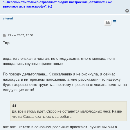
"...пессимисты только отравляют людям настроение, оптимисты же
ввергают их в катастрофу". (с)
cherud
С
13 авг 2007, 15:51
о
о
Тор
б
щ
е
н
вода тепленькая и чистая, но с медузками, много мелких, но и
и
е
попадались крупные фиолетовые.
По поводу дельтоплана...К сожалению я не рискнула, я сейчас
нахожусь в интересном положении, а мне рассказали что наверху
будет хорошенечко трусить... поэтому я решила отложить полеты, на
следующие лето!
Да, все к этому идет. Скоро не останется малолюдных мест. Разве
что на Сиваш ехать, соль загребать
вот вот...кстати в основном россияне приежают. лучше бы они в