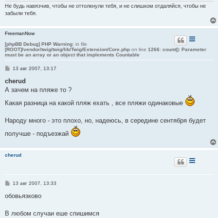
Не будь навязчив, чтобы не оттолкнули тебя, и не слишком отдаляйся, чтобы не
забыли тебя.
FreemanNow
[phpBB Debug] PHP Warning
: in file
[ROOT]/vendor/twig/twig/lib/Twig/Extension/Core.php
on line
1266
:
count(): Parameter
must be an array or an object that implements Countable
С
13 авг 2007, 13:17
о
о
cherud
б
А зачем на пляже то ?
щ
е
Какая разница на какой пляж ехать , все пляжи одинаковые
н
и
е
Народу много - это плохо, но, надеюсь, в середине сентября будет
получше - подъезжай
cherud
С
13 авг 2007, 13:33
о
о
обовьязково
б
щ
е
В любом случаи еше спишимся
н