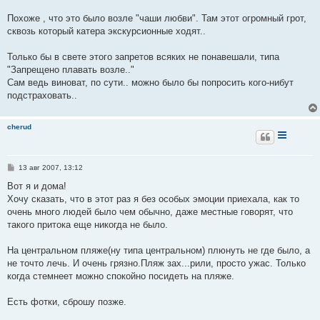
щ
е
Похоже , что это было возле "чаши любви". Там этот огромный грот,
н
сквозь который катера экскурсионные ходят..
и
е
Только бы в свете этого запретов всяких не понавешали, типа
"Запрещено плавать возле.."
Сам ведь виноват, по сути.. можно было бы попросить кого-нибут
подстраховать..
cherud
С
13 авг 2007, 13:12
о
о
Вот я и дома!
б
Хочу сказать, что в этот раз я без особых эмоции приехала, как то
щ
е
очень много людей было чем обычно, даже местные говорят, что
н
такого притока еще никогда не было.
и
е
На центральном пляже(ну типа центральном) плюнуть не где было, а
не точто лечь. И очень грязно.Пляж зах...рили, просто ужас. Только
когда стемнеет можно спокойно посидеть на пляже.
Есть фотки, сброшу позже.