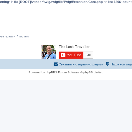
rning
: in file
[ROOT]/vendor/twig/twig/lib/Twig/Extension/Core.php
on line
1266
:
count
вателей и 7 гостей
Связаться с администрацией
Наша команд
Powered by phpBB® Forum Software © phpBB Limited