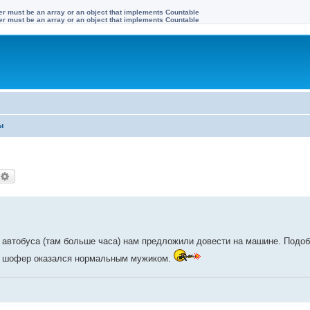
ter must be an array or an object that implements Countable
ter must be an array or an object that implements Countable
ы
оиск
Расширенный поиск
ь автобуса (там больше часа) нам предложили довести на машине. Подо
ы, шофер оказался нормальным мужиком.