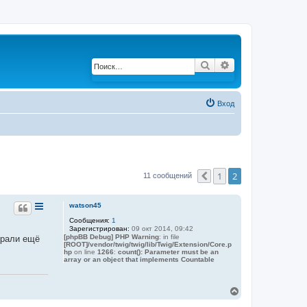
Поиск
Расширенный по
Вход
1
2
11 сообщений
Пред.
watson45
Сообщения:
1
Зарегистрирован:
09 окт 2014, 09:42
[phpBB Debug] PHP Warning
: in file
брали ещё
[ROOT]/vendor/twig/twig/lib/Twig/Extension/Core.p
hp
on line
1266
:
count(): Parameter must be an
array or an object that implements Countable
В
е