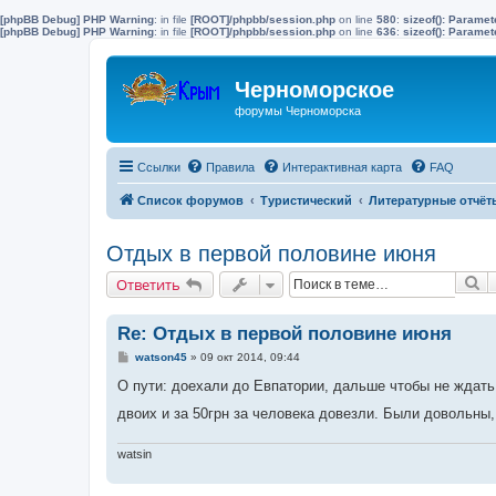
[phpBB Debug] PHP Warning
: in file
[ROOT]/phpbb/session.php
on line
580
:
sizeof(): Parame
[phpBB Debug] PHP Warning
: in file
[ROOT]/phpbb/session.php
on line
636
:
sizeof(): Parame
Черноморское
форумы Черноморска
Ссылки
Правила
Интерактивная карта
FAQ
Список форумов
Туристический
Литературные отчёт
Отдых в первой половине июня
П
Ответить
Re: Отдых в первой половине июня
С
watson45
»
09 окт 2014, 09:44
о
о
О пути: доехали до Евпатории, дальше чтобы не ждат
б
щ
двоих и за 50грн за человека довезли. Были довольн
е
н
и
watsin
е