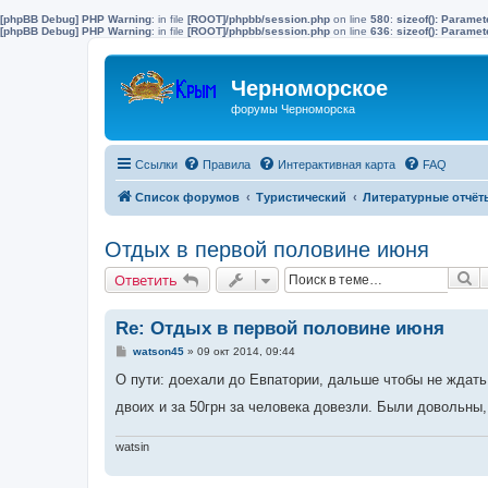
[phpBB Debug] PHP Warning
: in file
[ROOT]/phpbb/session.php
on line
580
:
sizeof(): Parame
[phpBB Debug] PHP Warning
: in file
[ROOT]/phpbb/session.php
on line
636
:
sizeof(): Parame
Черноморское
форумы Черноморска
Ссылки
Правила
Интерактивная карта
FAQ
Список форумов
Туристический
Литературные отчёт
Отдых в первой половине июня
П
Ответить
Re: Отдых в первой половине июня
С
watson45
»
09 окт 2014, 09:44
о
о
О пути: доехали до Евпатории, дальше чтобы не ждат
б
щ
двоих и за 50грн за человека довезли. Были довольн
е
н
и
watsin
е