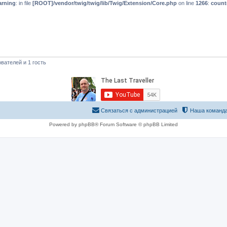
rning
: in file
[ROOT]/vendor/twig/twig/lib/Twig/Extension/Core.php
on line
1266
:
count
вателей и 1 гость
Связаться с администрацией
Наша команд
Powered by phpBB® Forum Software © phpBB Limited