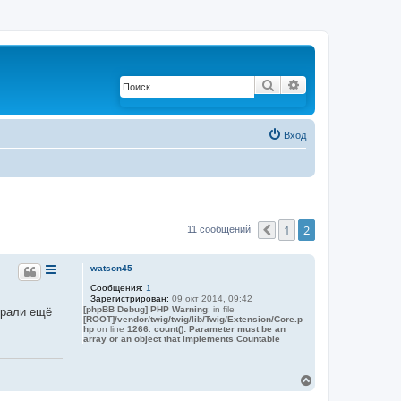
Поиск
Расширенный по
Вход
1
2
11 сообщений
Пред.
watson45
Сообщения:
1
Зарегистрирован:
09 окт 2014, 09:42
[phpBB Debug] PHP Warning
: in file
брали ещё
[ROOT]/vendor/twig/twig/lib/Twig/Extension/Core.p
hp
on line
1266
:
count(): Parameter must be an
array or an object that implements Countable
В
е