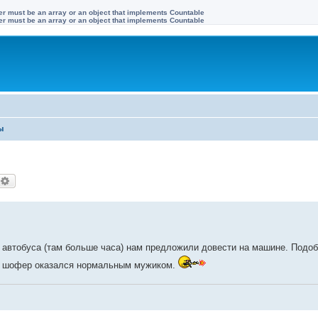
ter must be an array or an object that implements Countable
ter must be an array or an object that implements Countable
ы
оиск
Расширенный поиск
ь автобуса (там больше часа) нам предложили довести на машине. Подо
ы, шофер оказался нормальным мужиком.