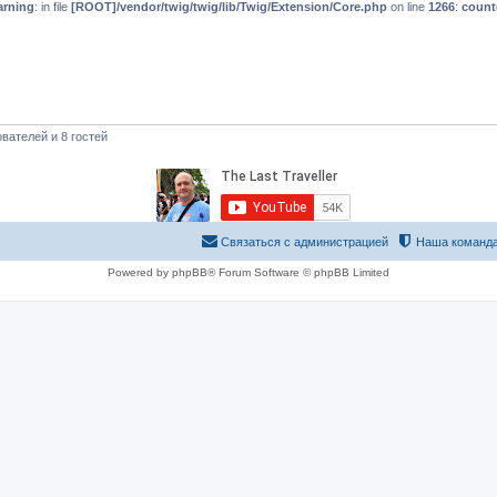
rning
: in file
[ROOT]/vendor/twig/twig/lib/Twig/Extension/Core.php
on line
1266
:
count
вателей и 8 гостей
Связаться с администрацией
Наша команд
Powered by phpBB® Forum Software © phpBB Limited