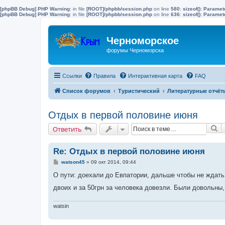
[phpBB Debug] PHP Warning
: in file
[ROOT]/phpbb/session.php
on line
580
:
sizeof(): Parame
[phpBB Debug] PHP Warning
: in file
[ROOT]/phpbb/session.php
on line
636
:
sizeof(): Parame
Черноморское
форумы Черноморска
Ссылки
Правила
Интерактивная карта
FAQ
Список форумов
Туристический
Литературные отчёт
Отдых в первой половине июня
П
Ответить
Re: Отдых в первой половине июня
С
watson45
»
09 окт 2014, 09:44
о
о
О пути: доехали до Евпатории, дальше чтобы не ждат
б
щ
двоих и за 50грн за человека довезли. Были довольн
е
н
и
watsin
е