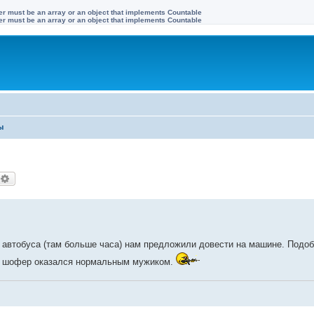
ter must be an array or an object that implements Countable
ter must be an array or an object that implements Countable
ы
оиск
Расширенный поиск
ь автобуса (там больше часа) нам предложили довести на машине. Подо
ы, шофер оказался нормальным мужиком.