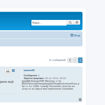
Поиск
Расширенный по
Вход
1
2
11 сообщений
Пред.
watson45
Сообщения:
1
Зарегистрирован:
09 окт 2014, 09:42
[phpBB Debug] PHP Warning
: in file
брали ещё
[ROOT]/vendor/twig/twig/lib/Twig/Extension/Core.p
hp
on line
1266
:
count(): Parameter must be an
array or an object that implements Countable
В
е