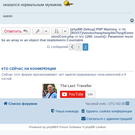
и
оказался нормальным мужиком.
е
watsin
[phpBB Debug] PHP Warning
: in file
Ответить
[ROOT]/vendor/twig/twig/lib/Twig/Exten
sion/Core.php
on line
1266
:
count(): Parameter must
be an array or an object that implements Countable
1
2
11 сообщений
Пред.
КТО СЕЙЧАС НА КОНФЕРЕНЦИИ
Сейчас этот форум просматривают: нет зарегистрированных пользователей и 8
гостей
Список форумов
Часовой пояс:
UTC+02:00
Наша команда
Удалить cookies конференции
Связаться с администрацией
Powered by phpBB® Forum Software © phpBB Limited