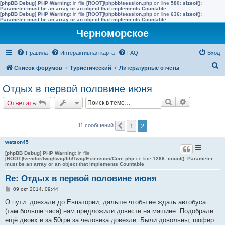
[phpBB Debug] PHP Warning
: in file
[ROOT]/phpbb/session.php
on line
580
:
sizeof():
Parameter must be an array or an object that implements Countable
[phpBB Debug] PHP Warning
: in file
[ROOT]/phpbb/session.php
on line
636
:
sizeof():
Parameter must be an array or an object that implements Countable
Черноморское
Правила
Интерактивная карта
FAQ
Вход
П
Список форумов
Туристический
Литературные отчёты
о
Отдых в первой половине июня
и
Поиск
Расширенн
Ответить
с
к
1
2
11 сообщений
Пред.
watson45
[phpBB Debug] PHP Warning
: in file
[ROOT]/vendor/twig/twig/lib/Twig/Extension/Core.php
on line
1266
:
count(): Parameter
must be an array or an object that implements Countable
Re: Отдых в первой половине июня
С
09 окт 2014, 09:44
о
о
О пути: доехали до Евпатории, дальше чтобы не ждать автобуса
б
(там больше часа) нам предложили довести на машине. Подобрали
щ
е
ещё двоих и за 50грн за человека довезли. Были довольны, шофер
н