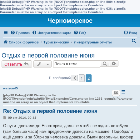
[phpBB Debug] PHP Warning
: in file
[ROOT]/phpbb/session.php
on line
580
:
sizeof():
Parameter must be an array or an object that implements Countable
[phpBB Debug] PHP Warning
: in file
[ROOT]/phpbb/session.php
on line
636
:
sizeof():
Parameter must be an array or an object that implements Countable
Черноморское
Правила
Интерактивная карта
FAQ
Вход
П
Список форумов
Туристический
Литературные отчёты
о
Отдых в первой половине июня
и
Поиск
Расширенн
Ответить
с
к
1
2
11 сообщений
Пред.
watson45
[phpBB Debug] PHP Warning
: in file
[ROOT]/vendor/twig/twig/lib/Twig/Extension/Core.php
on line
1266
:
count(): Parameter
must be an array or an object that implements Countable
Re: Отдых в первой половине июня
С
09 окт 2014, 09:44
о
о
О пути: доехали до Евпатории, дальше чтобы не ждать автобуса
б
(там больше часа) нам предложили довести на машине. Подобрали
щ
е
ещё двоих и за 50грн за человека довезли. Были довольны, шофер
н