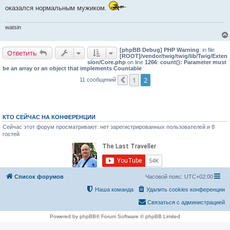
и
оказался нормальным мужиком.
е
watsin
[phpBB Debug] PHP Warning
: in file
Ответить
[ROOT]/vendor/twig/twig/lib/Twig/Exten
sion/Core.php
on line
1266
:
count(): Parameter must
be an array or an object that implements Countable
1
2
11 сообщений
Пред.
КТО СЕЙЧАС НА КОНФЕРЕНЦИИ
Сейчас этот форум просматривают: нет зарегистрированных пользователей и 8
гостей
Список форумов
Часовой пояс:
UTC+02:00
Наша команда
Удалить cookies конференции
Связаться с администрацией
Powered by phpBB® Forum Software © phpBB Limited