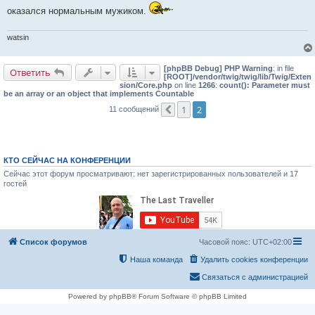
и
оказался нормальным мужиком.
е
watsin
[phpBB Debug] PHP Warning
: in file
Ответить
[ROOT]/vendor/twig/twig/lib/Twig/Exten
sion/Core.php
on line
1266
:
count(): Parameter must
be an array or an object that implements Countable
1
2
11 сообщений
Пред.
КТО СЕЙЧАС НА КОНФЕРЕНЦИИ
Сейчас этот форум просматривают: нет зарегистрированных пользователей и 17
гостей
Список форумов
Часовой пояс:
UTC+02:00
Наша команда
Удалить cookies конференции
Связаться с администрацией
Powered by phpBB® Forum Software © phpBB Limited