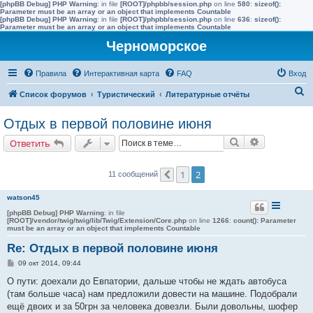
[phpBB Debug] PHP Warning
: in file
[ROOT]/phpbb/session.php
on line
580
:
sizeof():
Parameter must be an array or an object that implements Countable
[phpBB Debug] PHP Warning
: in file
[ROOT]/phpbb/session.php
on line
636
:
sizeof():
Parameter must be an array or an object that implements Countable
Черноморское
Правила
Интерактивная карта
FAQ
Вход
П
Список форумов
Туристический
Литературные отчёты
о
Отдых в первой половине июня
и
Поиск
Расширенн
Ответить
с
к
1
2
11 сообщений
Пред.
watson45
[phpBB Debug] PHP Warning
: in file
[ROOT]/vendor/twig/twig/lib/Twig/Extension/Core.php
on line
1266
:
count(): Parameter
must be an array or an object that implements Countable
Re: Отдых в первой половине июня
С
09 окт 2014, 09:44
о
о
О пути: доехали до Евпатории, дальше чтобы не ждать автобуса
б
(там больше часа) нам предложили довести на машине. Подобрали
щ
е
ещё двоих и за 50грн за человека довезли. Были довольны, шофер
н