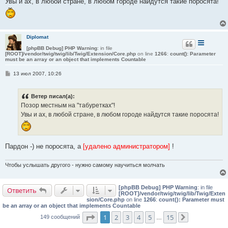
Увы и ах, в любой стране, в любом городе найдутся такие поросята!
щ
е
н
и
е
Diplomat
[phpBB Debug] PHP Warning
: in file
[ROOT]/vendor/twig/twig/lib/Twig/Extension/Core.php
on line
1266
:
count(): Parameter
must be an array or an object that implements Countable
С
13 июл 2007, 10:26
о
о
б
Ветер писал(а):
щ
е
Позор местным на "табуретках"!
н
Увы и ах, в любой стране, в любом городе найдутся такие поросята!
и
е
Пардон -) не поросята, а
[удалено администратором]
!
Чтобы услышать другого - нужно самому научиться молчать
[phpBB Debug] PHP Warning
: in file
Ответить
[ROOT]/vendor/twig/twig/lib/Twig/Exten
sion/Core.php
on line
1266
:
count(): Parameter must
be an array or an object that implements Countable
Страница
1
из
15
1
2
3
4
5
15
149 сообщений
…
След.