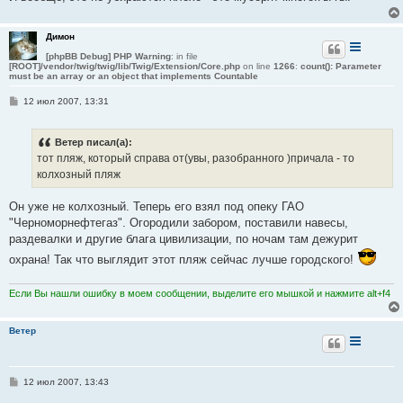
Димон
[phpBB Debug] PHP Warning
: in file
[ROOT]/vendor/twig/twig/lib/Twig/Extension/Core.php
on line
1266
:
count(): Parameter
must be an array or an object that implements Countable
С
12 июл 2007, 13:31
о
о
б
Ветер писал(а):
щ
е
тот пляж, который справа от(увы, разобранного )причала - то
н
колхозный пляж
и
е
Он уже не колхозный. Теперь его взял под опеку ГАО
"Черноморнефтегаз". Огородили забором, поставили навесы,
раздевалки и другие блага цивилизации, по ночам там дежурит
охрана! Так что выглядит этот пляж сейчас лучше городского!
Если Вы нашли ошибку в моем сообщении, выделите его мышкой и нажмите alt+f4
Ветер
С
12 июл 2007, 13:43
о
о