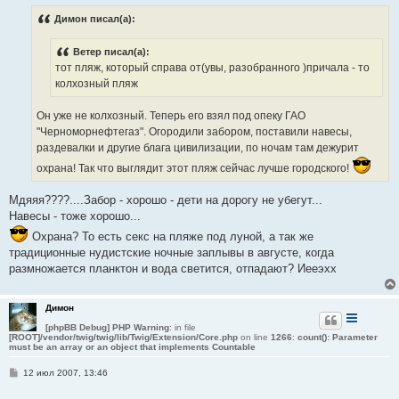
б
Димон писал(а):
щ
е
н
Ветер писал(а):
и
е
тот пляж, который справа от(увы, разобранного )причала - то
колхозный пляж
Он уже не колхозный. Теперь его взял под опеку ГАО
"Черноморнефтегаз". Огородили забором, поставили навесы,
раздевалки и другие блага цивилизации, по ночам там дежурит
охрана! Так что выглядит этот пляж сейчас лучше городского!
Мдяяя????....Забор - хорошо - дети на дорогу не убегут...
Навесы - тоже хорошо...
Охрана? То есть секс на пляже под луной, а так же
традиционные нудистские ночные заплывы в августе, когда
размножается планктон и вода светится, отпадают? Иееэхх
Димон
[phpBB Debug] PHP Warning
: in file
[ROOT]/vendor/twig/twig/lib/Twig/Extension/Core.php
on line
1266
:
count(): Parameter
must be an array or an object that implements Countable
С
12 июл 2007, 13:46
о
о