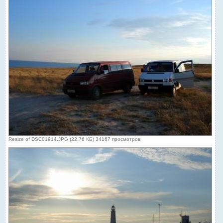
Resize of DSC01914.JPG (22.76 КБ) 34167 просмотров