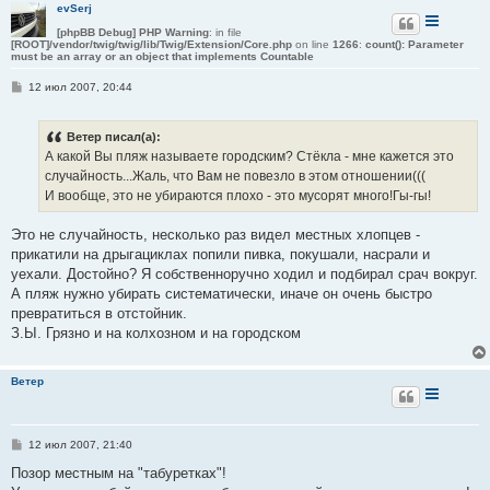
evSerj
[phpBB Debug] PHP Warning
: in file
[ROOT]/vendor/twig/twig/lib/Twig/Extension/Core.php
on line
1266
:
count(): Parameter
must be an array or an object that implements Countable
С
12 июл 2007, 20:44
о
о
б
Ветер писал(а):
щ
е
А какой Вы пляж называете городским? Стёкла - мне кажется это
н
случайность...Жаль, что Вам не повезло в этом отношении(((
и
е
И вообще, это не убираются плохо - это мусорят много!Гы-гы!
Это не случайность, несколько раз видел местных хлопцев -
прикатили на дрыгациклах попили пивка, покушали, насрали и
уехали. Достойно? Я собственноручно ходил и подбирал срач вокруг.
А пляж нужно убирать систематически, иначе он очень быстро
превратиться в отстойник.
З.Ы. Грязно и на колхозном и на городском
Ветер
С
12 июл 2007, 21:40
о
о
Позор местным на "табуретках"!
б