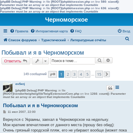
[phpBB Debug] PHP Warning
: in file
[ROOT]/phpbb/session.php
on line
580
:
sizeof():
Parameter must be an array or an object that implements Countable
[phpBB Debug] PHP Warning
: in file
[ROOT]/phpbb/session.php
on line
636
:
sizeof():
Parameter must be an array or an object that implements Countable
Черноморское
Правила
Интерактивная карта
FAQ
Вход
П
Список форумов
Туристический
Литературные отчёты
о
Побывал и я в Черноморском
и
Поиск
Расширенн
Ответить
с
к
Страница
1
из
15
1
2
3
4
5
15
149 сообщений
…
След.
evSerj
[phpBB Debug] PHP Warning
: in file
[ROOT]/vendor/twig/twig/lib/Twig/Extension/Core.php
on line
1266
:
count(): Parameter
must be an array or an object that implements Countable
Побывал и я в Черноморском
С
11 июл 2007, 22:00
о
о
Вернулся с Украины, заехал в Черноморское на недельку.
б
Мои краткие впечатления от данного места (прошу без обид):
щ
е
Очень грязный городской пляж, его не убирают вообще (может пока
н