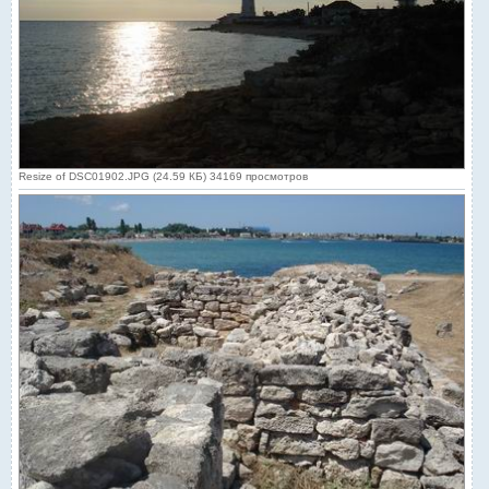
Resize of DSC01902.JPG (24.59 КБ) 34169 просмотров