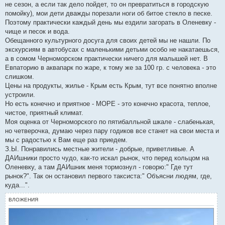
не сезон, а если так дело пойдет, то он превратиться в городскую
и
е
помойку), мои дети дважды порезали ноги об битое стекло в песке.
Поэтому практически каждый день мы ездили загорать в Оленевку -
чище и песок и вода.
Обещанного культурного досуга для своих детей мы не нашли. По
экскурсиям в автобусах с маленькими детьми особо не накатаешься,
а в сомом Черноморском практически ничего для малышей нет. В
Евпаторию в аквапарк по жаре, к тому же за 100 гр. с человека - это
слишком.
Цены на продукты, жилье - Крым есть Крым, тут все понятно вполне
устроили.
Но есть конечно и приятное - МОРЕ - это конечно красота, теплое,
чистое, приятный климат.
Моя оценка от Черноморского по пятибалльной шкале - слабенькая,
но четверочка, думаю через пару годиков все станет на свои места и
мы с радостью к Вам еще раз приедем.
З.Ы. Понравились местные жители - добрые, приветливые. А
ДАИшники просто чудо, как-то искал рынок, что перед кольцом на
Оленевку, а там ДАИшник меня тормознул - говорю:" Где тут
рынок?". Так он остановил первого таксиста:" Объясни людям, где,
куда...".
ВЛОЖЕНИЯ