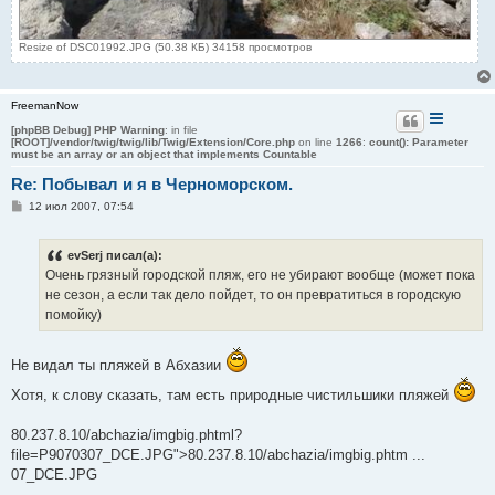
Resize of DSC01992.JPG (50.38 КБ) 34158 просмотров
FreemanNow
[phpBB Debug] PHP Warning
: in file
[ROOT]/vendor/twig/twig/lib/Twig/Extension/Core.php
on line
1266
:
count(): Parameter
must be an array or an object that implements Countable
Re: Побывал и я в Черноморском.
С
12 июл 2007, 07:54
о
о
б
evSerj писал(а):
щ
е
Очень грязный городской пляж, его не убирают вообще (может пока
н
не сезон, а если так дело пойдет, то он превратиться в городскую
и
е
помойку)
Не видал ты пляжей в Абхазии
Хотя, к слову сказать, там есть природные чистильшики пляжей
80.237.8.10/abchazia/imgbig.phtml?
file=P9070307_DCE.JPG">80.237.8.10/abchazia/imgbig.phtm ...
07_DCE.JPG