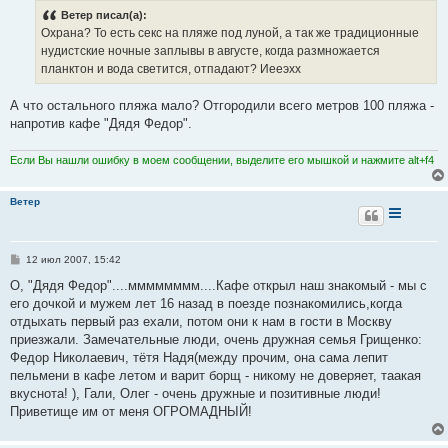
б
Ветер писал(а):
щ
е
Охрана? То есть секс на пляже под луной, а так же традиционные
н
нудистские ночные заплывы в августе, когда размножается
и
е
планктон и вода светится, отпадают? Иееэхх
А что остального пляжа мало? Отгородили всего метров 100 пляжа -
напротив кафе "Дядя Федор".
Если Вы нашли ошибку в моем сообщении, выделите его мышкой и нажмите alt+f4
Ветер
С
12 июл 2007, 15:42
о
о
О, "Дядя Федор"....мммммммм....Кафе открыл наш знакомый - мы с
б
его дочкой и мужем лет 16 назад в поезде познакомились,когда
щ
е
отдыхать первый раз ехали, потом они к нам в гости в Москву
н
приезжали. Замечательные люди, очень дружная семья Грищенко:
и
е
Федор Николаевич, тётя Надя(между прочим, она сама лепит
пельмени в кафе летом и варит борщ - никому не доверяет, таакая
вкуснота! ), Гали, Олег - очень дружные и позитивные люди!
Приветище им от меня ОГРОМАДНЫЙ!