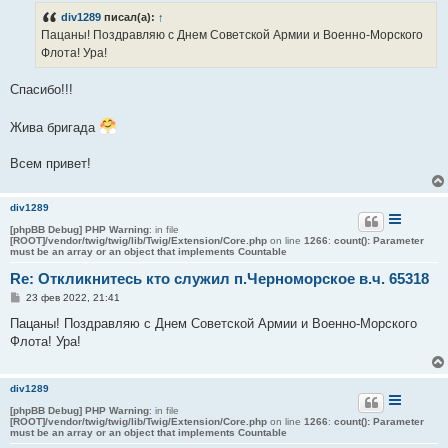
б
div1289
писал(а):
↑
щ
е
Пацаны! Поздравляю с Днем Советской Армии и Военно-Морского
н
Флота! Ура!
и
е
Спасибо!!!
Жива бригада
Всем привет!
div1289
[phpBB Debug] PHP Warning
: in file
[ROOT]/vendor/twig/twig/lib/Twig/Extension/Core.php
on line
1266
:
count(): Parameter
must be an array or an object that implements Countable
Re: Откликнитесь кто служил п.Черноморское в.ч. 65318
С
23 фев 2022, 21:41
о
о
Пацаны! Поздравляю с Днем Советской Армии и Военно-Морского
б
Флота! Ура!
щ
е
н
и
div1289
е
[phpBB Debug] PHP Warning
: in file
[ROOT]/vendor/twig/twig/lib/Twig/Extension/Core.php
on line
1266
:
count(): Parameter
must be an array or an object that implements Countable