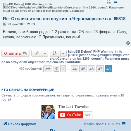
[phpBB Debug] PHP Warning
: in file
[ROOT]/vendor/twig/twig/lib/Twig/Extension/Core.php
on line
1266
:
count(): Parameter
must be an array or an object that implements Countable
Re: Откликнитесь кто служил п.Черноморское в.ч. 65318
С
23 фев 2025, 21:09
о
о
Есличо, сам бываю редко, 1-2 раза в год. Обычно 23 февраля. Сижу,
б
бухаю, вспоминаю. С Праздником, пацаны!
щ
е
н
и
[phpBB Debug] PHP Warning
: in file
е
Ответить
[ROOT]/vendor/twig/twig/lib/Twig/Exten
sion/Core.php
on line
1266
:
count(): Parameter must
be an array or an object that implements Countable
Страница
48
из
48
1
44
45
46
47
48
480 сообщений
Пред.
…
КТО СЕЙЧАС НА КОНФЕРЕНЦИИ
Сейчас этот форум просматривают: нет зарегистрированных пользователей и 10
гостей
Список форумов
Часовой пояс:
UTC+02:00