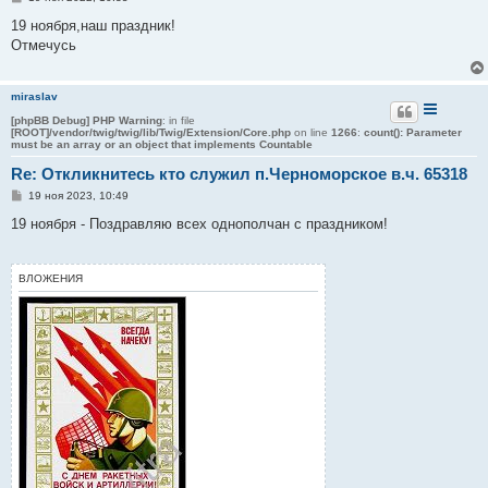
о
о
19 ноября,наш праздник!
б
Отмечусь
щ
е
н
и
miraslav
е
[phpBB Debug] PHP Warning
: in file
[ROOT]/vendor/twig/twig/lib/Twig/Extension/Core.php
on line
1266
:
count(): Parameter
must be an array or an object that implements Countable
Re: Откликнитесь кто служил п.Черноморское в.ч. 65318
С
19 ноя 2023, 10:49
о
о
19 ноября - Поздравляю всех однополчан с праздником!
б
щ
е
н
ВЛОЖЕНИЯ
и
е