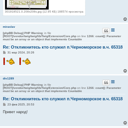
301918521.0.208x208s.jpg (12.95 КБ) 188574 просмотра
miraslav
[phpBB Debug] PHP Warning
: in file
[ROOT]/vendor/twig/twig/lib/Twig/Extension/Core.php
on line
1266
:
count(): Parameter
must be an array or an object that implements Countable
Re: Откликнитесь кто служил п.Черноморское в.ч. 65318
С
31 мар 2024, 20:26
о
о
б
щ
е
н
и
div1289
е
[phpBB Debug] PHP Warning
: in file
[ROOT]/vendor/twig/twig/lib/Twig/Extension/Core.php
on line
1266
:
count(): Parameter
must be an array or an object that implements Countable
Re: Откликнитесь кто служил п.Черноморское в.ч. 65318
С
23 фев 2025, 20:53
о
о
Привет народ!
б
щ
е
н