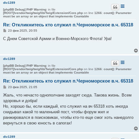
и
div1289
е
[phpBB Debug] PHP Warning
: in file
[ROOT]/vendor/twig/twig/lib/Twig/Extension/Core.php
on line
1266
:
count(): Parameter
must be an array or an object that implements Countable
Re: Откликнитесь кто служил п.Черноморское в.ч. 65318
С
23 фев 2025, 20:55
о
о
С Днем Советской Армии и Военно-Морского Флота! Ура!
б
щ
е
н
и
div1289
е
[phpBB Debug] PHP Warning
: in file
[ROOT]/vendor/twig/twig/lib/Twig/Extension/Core.php
on line
1266
:
count(): Parameter
must be an array or an object that implements Countable
Re: Откликнитесь кто служил п.Черноморское в.ч. 65318
С
23 фев 2025, 21:05
о
о
Жаль, что нечасто однополчане заходят сюда. Такова жизнь. Всем
б
здоровья и добра!
щ
е
Но, хорошо бы, если каждый, кто служил на вч 65318 хоть иногда
н
скидывал какой то маленький пост, чтобы форум жил и
и
е
ранжировался в поисковиках, чтобы кто-то еще смог хоть нанедолго
вернуться в свою юность в сапогах!
div1289