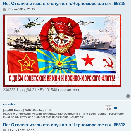
Re: Откликнитесь кто служил п.Черноморское в.ч. 65318
С
23 фев 2022, 21:49
о
о
б
щ
е
н
и
е
230222-1.jpg (64.21 КБ) 191548 просмотров
miraslav
[phpBB Debug] PHP Warning
: in file
[ROOT]/vendor/twig/twig/lib/Twig/Extension/Core.php
on line
1266
:
count(): Parameter
must be an array or an object that implements Countable
Re: Откликнитесь кто служил п.Черноморское в.ч. 65318
С
19 ноя 2022, 10:35