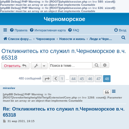
[phpBB Debug] PHP Warning
: in file
[ROOT]/phpbb/session.php
on line
580
:
sizeof():
Parameter must be an array or an object that implements Countable
[phpBB Debug] PHP Warning
: in file
[ROOT]/phpbb/session.php
on line
636
:
sizeof():
Parameter must be an array or an object that implements Countable
Черноморское
Правила
Интерактивная карта
FAQ
Вход
П
Список форумов
Черноморск
Новости и жизнь
Люди и Черноморское
о
Откликнитесь кто служил п.Черноморское в.ч.
и
65318
с
Поиск
Расширенн
Ответить
к
Страница
48
из
48
1
44
45
46
47
48
480 сообщений
Пред.
…
miraslav
[phpBB Debug] PHP Warning
: in file
[ROOT]/vendor/twig/twig/lib/Twig/Extension/Core.php
on line
1266
:
count(): Parameter
must be an array or an object that implements Countable
Re: Откликнитесь кто служил п.Черноморское в.ч.
65318
С
31 мар 2021, 19:15
о
о