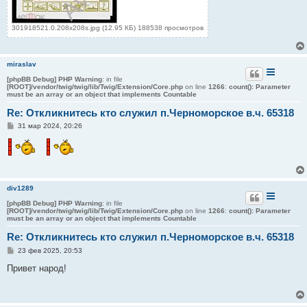
301918521.0.208x208s.jpg (12.95 КБ) 188538 просмотров
miraslav
[phpBB Debug] PHP Warning
: in file
[ROOT]/vendor/twig/twig/lib/Twig/Extension/Core.php
on line
1266
:
count(): Parameter
must be an array or an object that implements Countable
Re: Откликнитесь кто служил п.Черноморское в.ч. 65318
С
31 мар 2024, 20:26
о
о
б
щ
е
н
и
div1289
е
[phpBB Debug] PHP Warning
: in file
[ROOT]/vendor/twig/twig/lib/Twig/Extension/Core.php
on line
1266
:
count(): Parameter
must be an array or an object that implements Countable
Re: Откликнитесь кто служил п.Черноморское в.ч. 65318
С
23 фев 2025, 20:53
о
о
Привет народ!
б
щ
е
н