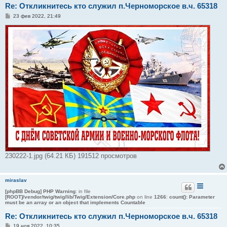
Re: Откликнитесь кто служил п.Черноморское в.ч. 65318
С
23 фев 2022, 21:49
о
о
б
щ
е
н
и
е
230222-1.jpg (64.21 КБ) 191512 просмотров
miraslav
[phpBB Debug] PHP Warning
: in file
[ROOT]/vendor/twig/twig/lib/Twig/Extension/Core.php
on line
1266
:
count(): Parameter
must be an array or an object that implements Countable
Re: Откликнитесь кто служил п.Черноморское в.ч. 65318
С
19 ноя 2022, 10:35