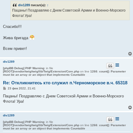
б
div1289
писал(а):
↑
щ
е
Пацаны! Поздравляю с Днем Советской Армии и Военно-Морского
н
Флота! Ура!
и
е
Спасибо!!!
Жива бригада
Всем привет!
div1289
[phpBB Debug] PHP Warning
: in file
[ROOT]/vendor/twig/twig/lib/Twig/Extension/Core.php
on line
1266
:
count(): Parameter
must be an array or an object that implements Countable
Re: Откликнитесь кто служил п.Черноморское в.ч. 65318
С
23 фев 2022, 21:41
о
о
Пацаны! Поздравляю с Днем Советской Армии и Военно-Морского
б
Флота! Ура!
щ
е
н
и
div1289
е
[phpBB Debug] PHP Warning
: in file
[ROOT]/vendor/twig/twig/lib/Twig/Extension/Core.php
on line
1266
:
count(): Parameter
must be an array or an object that implements Countable