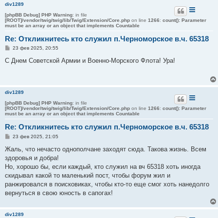
и
div1289
е
[phpBB Debug] PHP Warning
: in file
[ROOT]/vendor/twig/twig/lib/Twig/Extension/Core.php
on line
1266
:
count(): Parameter
must be an array or an object that implements Countable
Re: Откликнитесь кто служил п.Черноморское в.ч. 65318
С
23 фев 2025, 20:55
о
о
С Днем Советской Армии и Военно-Морского Флота! Ура!
б
щ
е
н
и
div1289
е
[phpBB Debug] PHP Warning
: in file
[ROOT]/vendor/twig/twig/lib/Twig/Extension/Core.php
on line
1266
:
count(): Parameter
must be an array or an object that implements Countable
Re: Откликнитесь кто служил п.Черноморское в.ч. 65318
С
23 фев 2025, 21:05
о
о
Жаль, что нечасто однополчане заходят сюда. Такова жизнь. Всем
б
здоровья и добра!
щ
е
Но, хорошо бы, если каждый, кто служил на вч 65318 хоть иногда
н
скидывал какой то маленький пост, чтобы форум жил и
и
е
ранжировался в поисковиках, чтобы кто-то еще смог хоть нанедолго
вернуться в свою юность в сапогах!
div1289