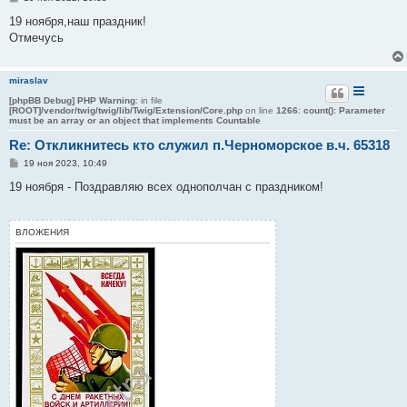
о
о
19 ноября,наш праздник!
б
Отмечусь
щ
е
н
и
miraslav
е
[phpBB Debug] PHP Warning
: in file
[ROOT]/vendor/twig/twig/lib/Twig/Extension/Core.php
on line
1266
:
count(): Parameter
must be an array or an object that implements Countable
Re: Откликнитесь кто служил п.Черноморское в.ч. 65318
С
19 ноя 2023, 10:49
о
о
19 ноября - Поздравляю всех однополчан с праздником!
б
щ
е
н
ВЛОЖЕНИЯ
и
е