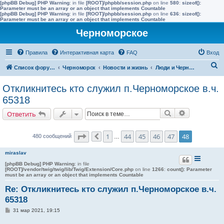
[phpBB Debug] PHP Warning
: in file
[ROOT]/phpbb/session.php
on line
580
:
sizeof():
Parameter must be an array or an object that implements Countable
[phpBB Debug] PHP Warning
: in file
[ROOT]/phpbb/session.php
on line
636
:
sizeof():
Parameter must be an array or an object that implements Countable
Черноморское
Правила
Интерактивная карта
FAQ
Вход
П
Список форумов
Черноморск
Новости и жизнь
Люди и Черноморское
о
Откликнитесь кто служил п.Черноморское в.ч.
и
65318
с
Поиск
Расширенн
Ответить
к
Страница
48
из
48
1
44
45
46
47
48
480 сообщений
Пред.
…
miraslav
[phpBB Debug] PHP Warning
: in file
[ROOT]/vendor/twig/twig/lib/Twig/Extension/Core.php
on line
1266
:
count(): Parameter
must be an array or an object that implements Countable
Re: Откликнитесь кто служил п.Черноморское в.ч.
65318
С
31 мар 2021, 19:15
о
о