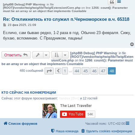
[phpBB Debug] PHP Warning
: in file
[ROOT]/vendor/twig/twig/lib/Twig/Extension/Core.php
on line
1266
:
count(): Parameter
must be an array or an object that implements Countable
Re: Откликнитесь кто служил п.Черноморское в.ч. 65318
С
23 фев 2025, 21:09
о
о
Есличо, сам бываю редко, 1-2 раза в год. Обычно 23 февраля. Сижу,
б
бухаю, вспоминаю. С Праздником, пацаны!
щ
е
н
и
[phpBB Debug] PHP Warning
: in file
е
Ответить
[ROOT]/vendor/twig/twig/lib/Twig/Exten
sion/Core.php
on line
1266
:
count(): Parameter must
be an array or an object that implements Countable
Страница
48
из
48
1
44
45
46
47
48
480 сообщений
Пред.
…
КТО СЕЙЧАС НА КОНФЕРЕНЦИИ
Сейчас этот форум просматривают:
Yandex [Bot]
и 12 гостей
Список форумов
Часовой пояс:
UTC+02:00
Наша команда
Удалить cookies конференции