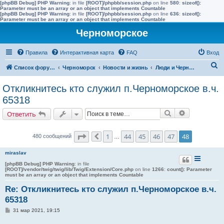
[phpBB Debug] PHP Warning
: in file
[ROOT]/phpbb/session.php
on line
580
:
sizeof():
Parameter must be an array or an object that implements Countable
[phpBB Debug] PHP Warning
: in file
[ROOT]/phpbb/session.php
on line
636
:
sizeof():
Parameter must be an array or an object that implements Countable
Черноморское
Правила
Интерактивная карта
FAQ
Вход
П
Список форумов
Черноморск
Новости и жизнь
Люди и Черноморское
о
Откликнитесь кто служил п.Черноморское в.ч.
и
65318
с
Поиск
Расширенн
Ответить
к
Страница
48
из
48
1
44
45
46
47
48
480 сообщений
Пред.
…
miraslav
[phpBB Debug] PHP Warning
: in file
[ROOT]/vendor/twig/twig/lib/Twig/Extension/Core.php
on line
1266
:
count(): Parameter
must be an array or an object that implements Countable
Re: Откликнитесь кто служил п.Черноморское в.ч.
65318
С
31 мар 2021, 19:15
о
о