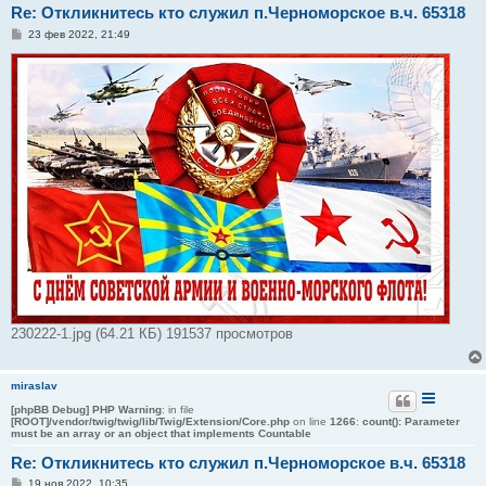
Re: Откликнитесь кто служил п.Черноморское в.ч. 65318
С
23 фев 2022, 21:49
о
о
б
щ
е
н
и
е
230222-1.jpg (64.21 КБ) 191537 просмотров
miraslav
[phpBB Debug] PHP Warning
: in file
[ROOT]/vendor/twig/twig/lib/Twig/Extension/Core.php
on line
1266
:
count(): Parameter
must be an array or an object that implements Countable
Re: Откликнитесь кто служил п.Черноморское в.ч. 65318
С
19 ноя 2022, 10:35