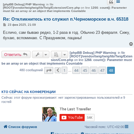
[phpBB Debug] PHP Warning
: in file
[ROOT]/vendor/twig/twig/lib/Twig/Extension/Core.php
on line
1266
:
count(): Parameter
must be an array or an object that implements Countable
Re: Откликнитесь кто служил п.Черноморское в.ч. 65318
С
23 фев 2025, 21:09
о
о
Есличо, сам бываю редко, 1-2 раза в год. Обычно 23 февраля. Сижу,
б
бухаю, вспоминаю. С Праздником, пацаны!
щ
е
н
и
[phpBB Debug] PHP Warning
: in file
е
Ответить
[ROOT]/vendor/twig/twig/lib/Twig/Exten
sion/Core.php
on line
1266
:
count(): Parameter must
be an array or an object that implements Countable
Страница
48
из
48
1
44
45
46
47
48
480 сообщений
Пред.
…
КТО СЕЙЧАС НА КОНФЕРЕНЦИИ
Сейчас этот форум просматривают: нет зарегистрированных пользователей и 9
гостей
Список форумов
Часовой пояс:
UTC+02:00