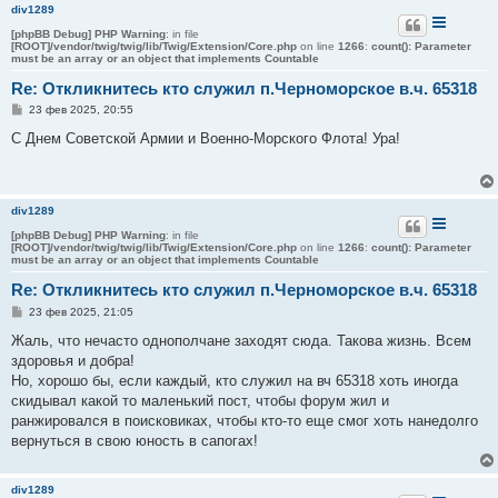
и
div1289
е
[phpBB Debug] PHP Warning
: in file
[ROOT]/vendor/twig/twig/lib/Twig/Extension/Core.php
on line
1266
:
count(): Parameter
must be an array or an object that implements Countable
Re: Откликнитесь кто служил п.Черноморское в.ч. 65318
С
23 фев 2025, 20:55
о
о
С Днем Советской Армии и Военно-Морского Флота! Ура!
б
щ
е
н
и
div1289
е
[phpBB Debug] PHP Warning
: in file
[ROOT]/vendor/twig/twig/lib/Twig/Extension/Core.php
on line
1266
:
count(): Parameter
must be an array or an object that implements Countable
Re: Откликнитесь кто служил п.Черноморское в.ч. 65318
С
23 фев 2025, 21:05
о
о
Жаль, что нечасто однополчане заходят сюда. Такова жизнь. Всем
б
здоровья и добра!
щ
е
Но, хорошо бы, если каждый, кто служил на вч 65318 хоть иногда
н
скидывал какой то маленький пост, чтобы форум жил и
и
е
ранжировался в поисковиках, чтобы кто-то еще смог хоть нанедолго
вернуться в свою юность в сапогах!
div1289