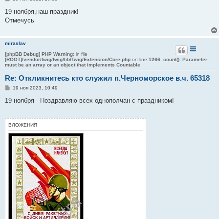
о
о
19 ноября,наш праздник!
б
Отмечусь
щ
е
н
и
miraslav
е
[phpBB Debug] PHP Warning
: in file
[ROOT]/vendor/twig/twig/lib/Twig/Extension/Core.php
on line
1266
:
count(): Parameter
must be an array or an object that implements Countable
Re: Откликнитесь кто служил п.Черноморское в.ч. 65318
С
19 ноя 2023, 10:49
о
о
19 ноября - Поздравляю всех однополчан с праздником!
б
щ
е
н
ВЛОЖЕНИЯ
и
е