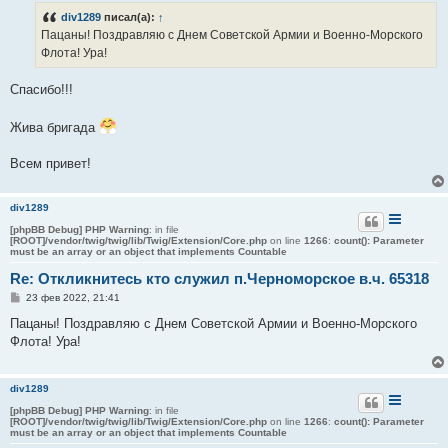
б
div1289
писал(а):
↑
щ
е
Пацаны! Поздравляю с Днем Советской Армии и Военно-Морского
н
Флота! Ура!
и
е
Спасибо!!!
Жива бригада
Всем привет!
div1289
[phpBB Debug] PHP Warning
: in file
[ROOT]/vendor/twig/twig/lib/Twig/Extension/Core.php
on line
1266
:
count(): Parameter
must be an array or an object that implements Countable
Re: Откликнитесь кто служил п.Черноморское в.ч. 65318
С
23 фев 2022, 21:41
о
о
Пацаны! Поздравляю с Днем Советской Армии и Военно-Морского
б
Флота! Ура!
щ
е
н
и
div1289
е
[phpBB Debug] PHP Warning
: in file
[ROOT]/vendor/twig/twig/lib/Twig/Extension/Core.php
on line
1266
:
count(): Parameter
must be an array or an object that implements Countable