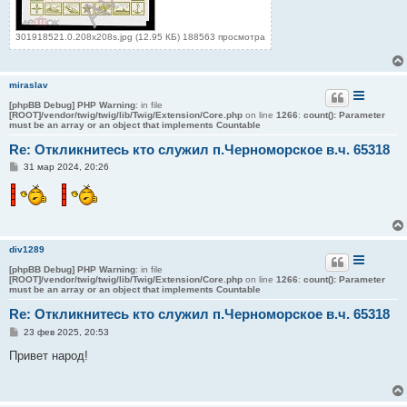
301918521.0.208x208s.jpg (12.95 КБ) 188563 просмотра
miraslav
[phpBB Debug] PHP Warning
: in file
[ROOT]/vendor/twig/twig/lib/Twig/Extension/Core.php
on line
1266
:
count(): Parameter
must be an array or an object that implements Countable
Re: Откликнитесь кто служил п.Черноморское в.ч. 65318
С
31 мар 2024, 20:26
о
о
б
щ
е
н
и
div1289
е
[phpBB Debug] PHP Warning
: in file
[ROOT]/vendor/twig/twig/lib/Twig/Extension/Core.php
on line
1266
:
count(): Parameter
must be an array or an object that implements Countable
Re: Откликнитесь кто служил п.Черноморское в.ч. 65318
С
23 фев 2025, 20:53
о
о
Привет народ!
б
щ
е
н