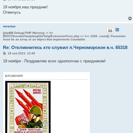
о
о
19 ноября,наш праздник!
б
Отмечусь
щ
е
н
и
miraslav
е
[phpBB Debug] PHP Warning
: in file
[ROOT]/vendor/twig/twig/lib/Twig/Extension/Core.php
on line
1266
:
count(): Parameter
must be an array or an object that implements Countable
Re: Откликнитесь кто служил п.Черноморское в.ч. 65318
С
19 ноя 2023, 10:49
о
о
19 ноября - Поздравляю всех однополчан с праздником!
б
щ
е
н
ВЛОЖЕНИЯ
и
е