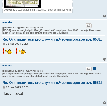
301918521.0.208x208s.jpg (12.95 КБ) 188586 просмотров
miraslav
[phpBB Debug] PHP Warning
: in file
[ROOT]/vendor/twig/twig/lib/Twig/Extension/Core.php
on line
1266
:
count(): Parameter
must be an array or an object that implements Countable
Re: Откликнитесь кто служил п.Черноморское в.ч. 65318
С
31 мар 2024, 20:26
о
о
б
щ
е
н
и
div1289
е
[phpBB Debug] PHP Warning
: in file
[ROOT]/vendor/twig/twig/lib/Twig/Extension/Core.php
on line
1266
:
count(): Parameter
must be an array or an object that implements Countable
Re: Откликнитесь кто служил п.Черноморское в.ч. 65318
С
23 фев 2025, 20:53
о
о
Привет народ!
б
щ
е
н