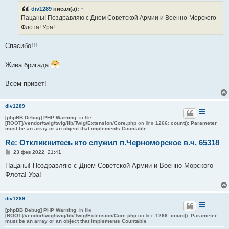
б
div1289
писал(а):
↑
щ
е
Пацаны! Поздравляю с Днем Советской Армии и Военно-Морского
н
Флота! Ура!
и
е
Спасибо!!!
Жива бригада
Всем привет!
div1289
[phpBB Debug] PHP Warning
: in file
[ROOT]/vendor/twig/twig/lib/Twig/Extension/Core.php
on line
1266
:
count(): Parameter
must be an array or an object that implements Countable
Re: Откликнитесь кто служил п.Черноморское в.ч. 65318
С
23 фев 2022, 21:41
о
о
Пацаны! Поздравляю с Днем Советской Армии и Военно-Морского
б
Флота! Ура!
щ
е
н
и
div1289
е
[phpBB Debug] PHP Warning
: in file
[ROOT]/vendor/twig/twig/lib/Twig/Extension/Core.php
on line
1266
:
count(): Parameter
must be an array or an object that implements Countable