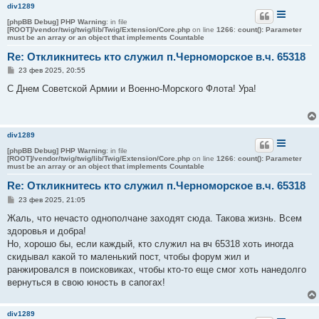
и
div1289
е
[phpBB Debug] PHP Warning
: in file
[ROOT]/vendor/twig/twig/lib/Twig/Extension/Core.php
on line
1266
:
count(): Parameter
must be an array or an object that implements Countable
Re: Откликнитесь кто служил п.Черноморское в.ч. 65318
С
23 фев 2025, 20:55
о
о
С Днем Советской Армии и Военно-Морского Флота! Ура!
б
щ
е
н
и
div1289
е
[phpBB Debug] PHP Warning
: in file
[ROOT]/vendor/twig/twig/lib/Twig/Extension/Core.php
on line
1266
:
count(): Parameter
must be an array or an object that implements Countable
Re: Откликнитесь кто служил п.Черноморское в.ч. 65318
С
23 фев 2025, 21:05
о
о
Жаль, что нечасто однополчане заходят сюда. Такова жизнь. Всем
б
здоровья и добра!
щ
е
Но, хорошо бы, если каждый, кто служил на вч 65318 хоть иногда
н
скидывал какой то маленький пост, чтобы форум жил и
и
е
ранжировался в поисковиках, чтобы кто-то еще смог хоть нанедолго
вернуться в свою юность в сапогах!
div1289