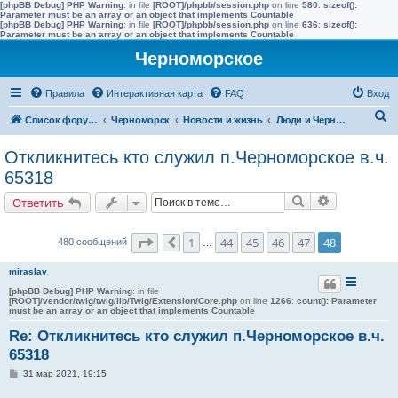
[phpBB Debug] PHP Warning
: in file
[ROOT]/phpbb/session.php
on line
580
:
sizeof():
Parameter must be an array or an object that implements Countable
[phpBB Debug] PHP Warning
: in file
[ROOT]/phpbb/session.php
on line
636
:
sizeof():
Parameter must be an array or an object that implements Countable
Черноморское
Правила
Интерактивная карта
FAQ
Вход
П
Список форумов
Черноморск
Новости и жизнь
Люди и Черноморское
о
Откликнитесь кто служил п.Черноморское в.ч.
и
65318
с
Поиск
Расширенн
Ответить
к
Страница
48
из
48
1
44
45
46
47
48
480 сообщений
Пред.
…
miraslav
[phpBB Debug] PHP Warning
: in file
[ROOT]/vendor/twig/twig/lib/Twig/Extension/Core.php
on line
1266
:
count(): Parameter
must be an array or an object that implements Countable
Re: Откликнитесь кто служил п.Черноморское в.ч.
65318
С
31 мар 2021, 19:15
о
о