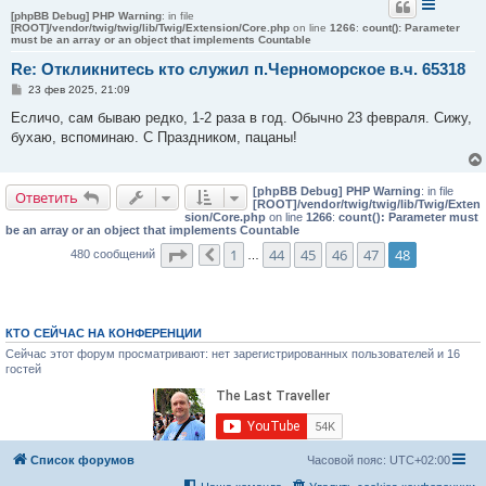
[phpBB Debug] PHP Warning
: in file
[ROOT]/vendor/twig/twig/lib/Twig/Extension/Core.php
on line
1266
:
count(): Parameter
must be an array or an object that implements Countable
Re: Откликнитесь кто служил п.Черноморское в.ч. 65318
С
23 фев 2025, 21:09
о
о
Есличо, сам бываю редко, 1-2 раза в год. Обычно 23 февраля. Сижу,
б
бухаю, вспоминаю. С Праздником, пацаны!
щ
е
н
и
[phpBB Debug] PHP Warning
: in file
е
Ответить
[ROOT]/vendor/twig/twig/lib/Twig/Exten
sion/Core.php
on line
1266
:
count(): Parameter must
be an array or an object that implements Countable
Страница
48
из
48
1
44
45
46
47
48
480 сообщений
Пред.
…
КТО СЕЙЧАС НА КОНФЕРЕНЦИИ
Сейчас этот форум просматривают: нет зарегистрированных пользователей и 16
гостей
Список форумов
Часовой пояс:
UTC+02:00