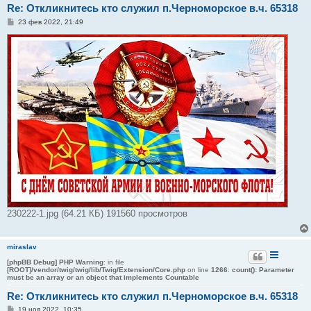
Re: Откликнитесь кто служил п.Черноморское в.ч. 65318
С
23 фев 2022, 21:49
о
о
б
щ
е
н
и
е
230222-1.jpg (64.21 КБ) 191560 просмотров
miraslav
[phpBB Debug] PHP Warning
: in file
[ROOT]/vendor/twig/twig/lib/Twig/Extension/Core.php
on line
1266
:
count(): Parameter
must be an array or an object that implements Countable
Re: Откликнитесь кто служил п.Черноморское в.ч. 65318
С
19 ноя 2022, 10:35