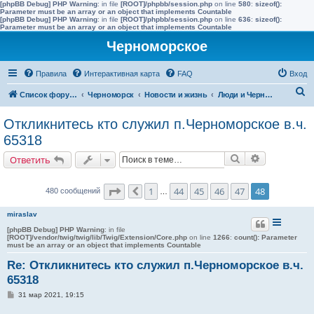
[phpBB Debug] PHP Warning
: in file
[ROOT]/phpbb/session.php
on line
580
:
sizeof():
Parameter must be an array or an object that implements Countable
[phpBB Debug] PHP Warning
: in file
[ROOT]/phpbb/session.php
on line
636
:
sizeof():
Parameter must be an array or an object that implements Countable
Черноморское
Правила
Интерактивная карта
FAQ
Вход
П
Список форумов
Черноморск
Новости и жизнь
Люди и Черноморское
о
Откликнитесь кто служил п.Черноморское в.ч.
и
65318
с
Поиск
Расширенн
Ответить
к
Страница
48
из
48
1
44
45
46
47
48
480 сообщений
Пред.
…
miraslav
[phpBB Debug] PHP Warning
: in file
[ROOT]/vendor/twig/twig/lib/Twig/Extension/Core.php
on line
1266
:
count(): Parameter
must be an array or an object that implements Countable
Re: Откликнитесь кто служил п.Черноморское в.ч.
65318
С
31 мар 2021, 19:15
о
о