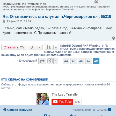
[phpBB Debug] PHP Warning
: in file
[ROOT]/vendor/twig/twig/lib/Twig/Extension/Core.php
on line
1266
:
count(): Parameter
must be an array or an object that implements Countable
Re: Откликнитесь кто служил п.Черноморское в.ч. 65318
С
23 фев 2025, 21:09
о
о
Есличо, сам бываю редко, 1-2 раза в год. Обычно 23 февраля. Сижу,
б
бухаю, вспоминаю. С Праздником, пацаны!
щ
е
н
и
[phpBB Debug] PHP Warning
: in file
е
Ответить
[ROOT]/vendor/twig/twig/lib/Twig/Exten
sion/Core.php
on line
1266
:
count(): Parameter must
be an array or an object that implements Countable
Страница
48
из
48
1
44
45
46
47
48
480 сообщений
Пред.
…
КТО СЕЙЧАС НА КОНФЕРЕНЦИИ
Сейчас этот форум просматривают: нет зарегистрированных пользователей и 14
гостей
Список форумов
Часовой пояс:
UTC+02:00