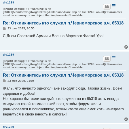
и
div1289
е
[phpBB Debug] PHP Warning
: in file
[ROOT]/vendor/twig/twig/lib/Twig/Extension/Core.php
on line
1266
:
count(): Parameter
must be an array or an object that implements Countable
Re: Откликнитесь кто служил п.Черноморское в.ч. 65318
С
23 фев 2025, 20:55
о
о
С Днем Советской Армии и Военно-Морского Флота! Ура!
б
щ
е
н
и
div1289
е
[phpBB Debug] PHP Warning
: in file
[ROOT]/vendor/twig/twig/lib/Twig/Extension/Core.php
on line
1266
:
count(): Parameter
must be an array or an object that implements Countable
Re: Откликнитесь кто служил п.Черноморское в.ч. 65318
С
23 фев 2025, 21:05
о
о
Жаль, что нечасто однополчане заходят сюда. Такова жизнь. Всем
б
здоровья и добра!
щ
е
Но, хорошо бы, если каждый, кто служил на вч 65318 хоть иногда
н
скидывал какой то маленький пост, чтобы форум жил и
и
е
ранжировался в поисковиках, чтобы кто-то еще смог хоть нанедолго
вернуться в свою юность в сапогах!
div1289