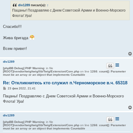
б
div1289
писал(а):
↑
щ
е
Пацаны! Поздравляю с Днем Советской Армии и Военно-Морского
н
Флота! Ура!
и
е
Спасибо!!!
Жива бригада
Всем привет!
div1289
[phpBB Debug] PHP Warning
: in file
[ROOT]/vendor/twig/twig/lib/Twig/Extension/Core.php
on line
1266
:
count(): Parameter
must be an array or an object that implements Countable
Re: Откликнитесь кто служил п.Черноморское в.ч. 65318
С
23 фев 2022, 21:41
о
о
Пацаны! Поздравляю с Днем Советской Армии и Военно-Морского
б
Флота! Ура!
щ
е
н
и
div1289
е
[phpBB Debug] PHP Warning
: in file
[ROOT]/vendor/twig/twig/lib/Twig/Extension/Core.php
on line
1266
:
count(): Parameter
must be an array or an object that implements Countable