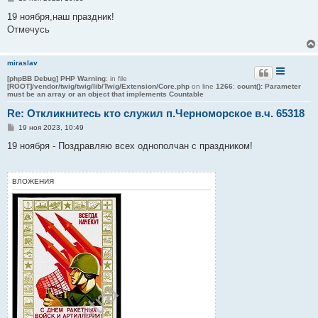
о
о
19 ноября,наш праздник!
б
Отмечусь
щ
е
н
и
miraslav
е
[phpBB Debug] PHP Warning
: in file
[ROOT]/vendor/twig/twig/lib/Twig/Extension/Core.php
on line
1266
:
count(): Parameter
must be an array or an object that implements Countable
Re: Откликнитесь кто служил п.Черноморское в.ч. 65318
С
19 ноя 2023, 10:49
о
о
19 ноября - Поздравляю всех однополчан с праздником!
б
щ
е
н
ВЛОЖЕНИЯ
и
е