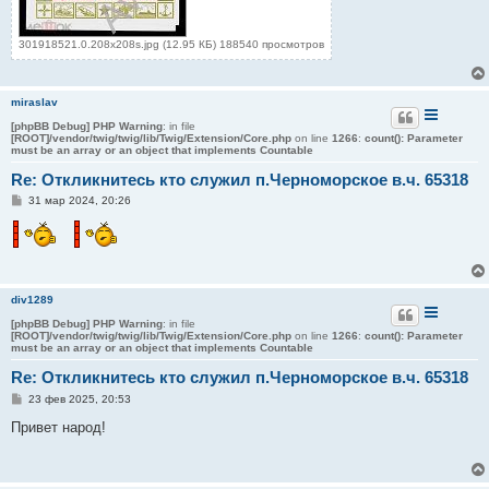
301918521.0.208x208s.jpg (12.95 КБ) 188540 просмотров
miraslav
[phpBB Debug] PHP Warning
: in file
[ROOT]/vendor/twig/twig/lib/Twig/Extension/Core.php
on line
1266
:
count(): Parameter
must be an array or an object that implements Countable
Re: Откликнитесь кто служил п.Черноморское в.ч. 65318
С
31 мар 2024, 20:26
о
о
б
щ
е
н
и
div1289
е
[phpBB Debug] PHP Warning
: in file
[ROOT]/vendor/twig/twig/lib/Twig/Extension/Core.php
on line
1266
:
count(): Parameter
must be an array or an object that implements Countable
Re: Откликнитесь кто служил п.Черноморское в.ч. 65318
С
23 фев 2025, 20:53
о
о
Привет народ!
б
щ
е
н