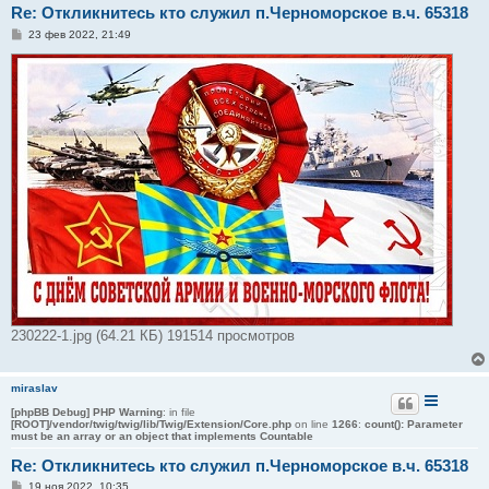
Re: Откликнитесь кто служил п.Черноморское в.ч. 65318
С
23 фев 2022, 21:49
о
о
б
щ
е
н
и
е
230222-1.jpg (64.21 КБ) 191514 просмотров
miraslav
[phpBB Debug] PHP Warning
: in file
[ROOT]/vendor/twig/twig/lib/Twig/Extension/Core.php
on line
1266
:
count(): Parameter
must be an array or an object that implements Countable
Re: Откликнитесь кто служил п.Черноморское в.ч. 65318
С
19 ноя 2022, 10:35