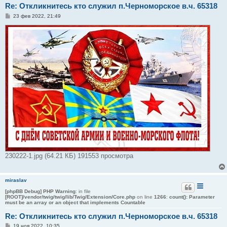
Re: Откликнитесь кто служил п.Черноморское в.ч. 65318
С
23 фев 2022, 21:49
о
о
б
щ
е
н
и
е
230222-1.jpg (64.21 КБ) 191553 просмотра
miraslav
[phpBB Debug] PHP Warning
: in file
[ROOT]/vendor/twig/twig/lib/Twig/Extension/Core.php
on line
1266
:
count(): Parameter
must be an array or an object that implements Countable
Re: Откликнитесь кто служил п.Черноморское в.ч. 65318
С
19 ноя 2022, 10:35