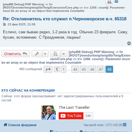
[phpBB Debug] PHP Warning
: in file
[ROOT]/vendor/twig/twig/lib/Twig/Extension/Core.php
on line
1266
:
count(): Parameter
must be an array or an object that implements Countable
Re: Откликнитесь кто служил п.Черноморское в.ч. 65318
С
23 фев 2025, 21:09
о
о
Есличо, сам бываю редко, 1-2 раза в год. Обычно 23 февраля. Сижу,
б
бухаю, вспоминаю. С Праздником, пацаны!
щ
е
н
и
[phpBB Debug] PHP Warning
: in file
е
Ответить
[ROOT]/vendor/twig/twig/lib/Twig/Exten
sion/Core.php
on line
1266
:
count(): Parameter must
be an array or an object that implements Countable
Страница
48
из
48
1
44
45
46
47
48
480 сообщений
Пред.
…
КТО СЕЙЧАС НА КОНФЕРЕНЦИИ
Сейчас этот форум просматривают: нет зарегистрированных пользователей и 9
гостей
Список форумов
Часовой пояс:
UTC+02:00