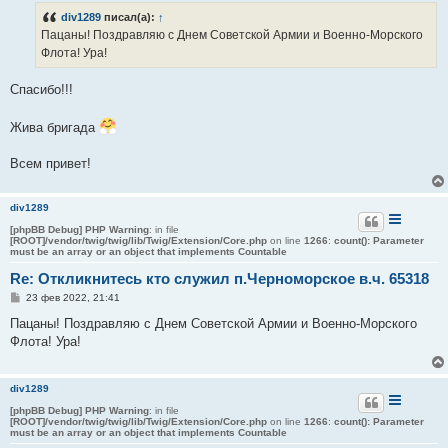
б
div1289
писал(а):
↑
щ
е
Пацаны! Поздравляю с Днем Советской Армии и Военно-Морского
н
Флота! Ура!
и
е
Спасибо!!!
Жива бригада
Всем привет!
div1289
[phpBB Debug] PHP Warning
: in file
[ROOT]/vendor/twig/twig/lib/Twig/Extension/Core.php
on line
1266
:
count(): Parameter
must be an array or an object that implements Countable
Re: Откликнитесь кто служил п.Черноморское в.ч. 65318
С
23 фев 2022, 21:41
о
о
Пацаны! Поздравляю с Днем Советской Армии и Военно-Морского
б
Флота! Ура!
щ
е
н
и
div1289
е
[phpBB Debug] PHP Warning
: in file
[ROOT]/vendor/twig/twig/lib/Twig/Extension/Core.php
on line
1266
:
count(): Parameter
must be an array or an object that implements Countable