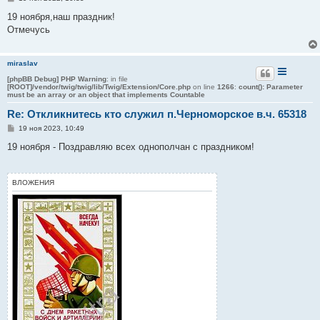
о
о
19 ноября,наш праздник!
б
Отмечусь
щ
е
н
и
miraslav
е
[phpBB Debug] PHP Warning
: in file
[ROOT]/vendor/twig/twig/lib/Twig/Extension/Core.php
on line
1266
:
count(): Parameter
must be an array or an object that implements Countable
Re: Откликнитесь кто служил п.Черноморское в.ч. 65318
С
19 ноя 2023, 10:49
о
о
19 ноября - Поздравляю всех однополчан с праздником!
б
щ
е
н
ВЛОЖЕНИЯ
и
е