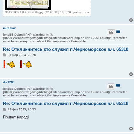
301918521.0.208x208s.jpg (12.95 КБ) 188579 просмотров
miraslav
[phpBB Debug] PHP Warning
: in file
[ROOT]/vendor/twig/twig/lib/Twig/Extension/Core.php
on line
1266
:
count(): Parameter
must be an array or an object that implements Countable
Re: Откликнитесь кто служил п.Черноморское в.ч. 65318
С
31 мар 2024, 20:26
о
о
б
щ
е
н
и
div1289
е
[phpBB Debug] PHP Warning
: in file
[ROOT]/vendor/twig/twig/lib/Twig/Extension/Core.php
on line
1266
:
count(): Parameter
must be an array or an object that implements Countable
Re: Откликнитесь кто служил п.Черноморское в.ч. 65318
С
23 фев 2025, 20:53
о
о
Привет народ!
б
щ
е
н