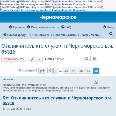
[phpBB Debug] PHP Warning
: in file
[ROOT]/phpbb/session.php
on line
580
:
sizeof():
Parameter must be an array or an object that implements Countable
[phpBB Debug] PHP Warning
: in file
[ROOT]/phpbb/session.php
on line
636
:
sizeof():
Parameter must be an array or an object that implements Countable
Черноморское
Правила
Интерактивная карта
FAQ
Вход
П
Список форумов
Черноморск
Новости и жизнь
Люди и Черноморское
о
Откликнитесь кто служил п.Черноморское в.ч.
и
65318
с
Поиск
Расширенн
Ответить
к
Страница
48
из
48
1
44
45
46
47
48
480 сообщений
Пред.
…
miraslav
[phpBB Debug] PHP Warning
: in file
[ROOT]/vendor/twig/twig/lib/Twig/Extension/Core.php
on line
1266
:
count(): Parameter
must be an array or an object that implements Countable
Re: Откликнитесь кто служил п.Черноморское в.ч.
65318
С
31 мар 2021, 19:15
о
о