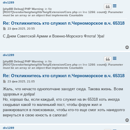
и
div1289
е
[phpBB Debug] PHP Warning
: in file
[ROOT]/vendor/twig/twig/lib/Twig/Extension/Core.php
on line
1266
:
count(): Parameter
must be an array or an object that implements Countable
Re: Откликнитесь кто служил п.Черноморское в.ч. 65318
С
23 фев 2025, 20:55
о
о
С Днем Советской Армии и Военно-Морского Флота! Ура!
б
щ
е
н
и
div1289
е
[phpBB Debug] PHP Warning
: in file
[ROOT]/vendor/twig/twig/lib/Twig/Extension/Core.php
on line
1266
:
count(): Parameter
must be an array or an object that implements Countable
Re: Откликнитесь кто служил п.Черноморское в.ч. 65318
С
23 фев 2025, 21:05
о
о
Жаль, что нечасто однополчане заходят сюда. Такова жизнь. Всем
б
здоровья и добра!
щ
е
Но, хорошо бы, если каждый, кто служил на вч 65318 хоть иногда
н
скидывал какой то маленький пост, чтобы форум жил и
и
е
ранжировался в поисковиках, чтобы кто-то еще смог хоть нанедолго
вернуться в свою юность в сапогах!
div1289