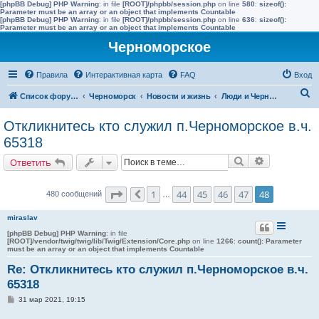
[phpBB Debug] PHP Warning
: in file
[ROOT]/phpbb/session.php
on line
580
:
sizeof():
Parameter must be an array or an object that implements Countable
[phpBB Debug] PHP Warning
: in file
[ROOT]/phpbb/session.php
on line
636
:
sizeof():
Parameter must be an array or an object that implements Countable
Черноморское
Правила
Интерактивная карта
FAQ
Вход
П
Список форумов
Черноморск
Новости и жизнь
Люди и Черноморское
о
Откликнитесь кто служил п.Черноморское в.ч.
и
65318
с
Поиск
Расширенн
Ответить
к
Страница
48
из
48
1
44
45
46
47
48
480 сообщений
Пред.
…
miraslav
[phpBB Debug] PHP Warning
: in file
[ROOT]/vendor/twig/twig/lib/Twig/Extension/Core.php
on line
1266
:
count(): Parameter
must be an array or an object that implements Countable
Re: Откликнитесь кто служил п.Черноморское в.ч.
65318
С
31 мар 2021, 19:15
о
о