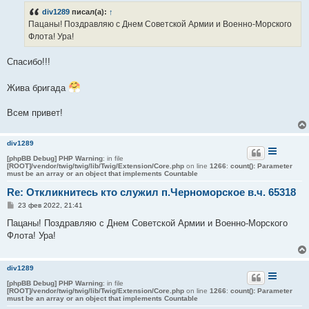
б
div1289
писал(а):
↑
щ
е
Пацаны! Поздравляю с Днем Советской Армии и Военно-Морского
н
Флота! Ура!
и
е
Спасибо!!!
Жива бригада
Всем привет!
div1289
[phpBB Debug] PHP Warning
: in file
[ROOT]/vendor/twig/twig/lib/Twig/Extension/Core.php
on line
1266
:
count(): Parameter
must be an array or an object that implements Countable
Re: Откликнитесь кто служил п.Черноморское в.ч. 65318
С
23 фев 2022, 21:41
о
о
Пацаны! Поздравляю с Днем Советской Армии и Военно-Морского
б
Флота! Ура!
щ
е
н
и
div1289
е
[phpBB Debug] PHP Warning
: in file
[ROOT]/vendor/twig/twig/lib/Twig/Extension/Core.php
on line
1266
:
count(): Parameter
must be an array or an object that implements Countable