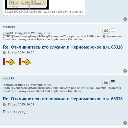
301918521.0.208x208s.jpg (12.95 КБ) 188554 просмотра
miraslav
[phpBB Debug] PHP Warning
: in file
[ROOT]/vendor/twig/twig/lib/Twig/Extension/Core.php
on line
1266
:
count(): Parameter
must be an array or an object that implements Countable
Re: Откликнитесь кто служил п.Черноморское в.ч. 65318
С
31 мар 2024, 20:26
о
о
б
щ
е
н
и
div1289
е
[phpBB Debug] PHP Warning
: in file
[ROOT]/vendor/twig/twig/lib/Twig/Extension/Core.php
on line
1266
:
count(): Parameter
must be an array or an object that implements Countable
Re: Откликнитесь кто служил п.Черноморское в.ч. 65318
С
23 фев 2025, 20:53
о
о
Привет народ!
б
щ
е
н