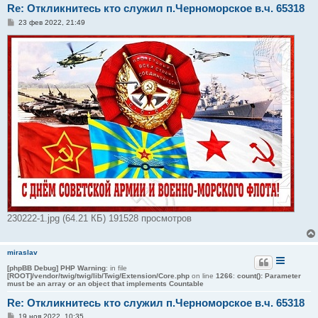
Re: Откликнитесь кто служил п.Черноморское в.ч. 65318
С
23 фев 2022, 21:49
о
о
б
щ
е
н
и
е
230222-1.jpg (64.21 КБ) 191528 просмотров
miraslav
[phpBB Debug] PHP Warning
: in file
[ROOT]/vendor/twig/twig/lib/Twig/Extension/Core.php
on line
1266
:
count(): Parameter
must be an array or an object that implements Countable
Re: Откликнитесь кто служил п.Черноморское в.ч. 65318
С
19 ноя 2022, 10:35