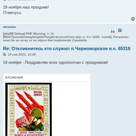
о
о
19 ноября,наш праздник!
б
Отмечусь
щ
е
н
и
miraslav
е
[phpBB Debug] PHP Warning
: in file
[ROOT]/vendor/twig/twig/lib/Twig/Extension/Core.php
on line
1266
:
count(): Parameter
must be an array or an object that implements Countable
Re: Откликнитесь кто служил п.Черноморское в.ч. 65318
С
19 ноя 2023, 10:49
о
о
19 ноября - Поздравляю всех однополчан с праздником!
б
щ
е
н
ВЛОЖЕНИЯ
и
е