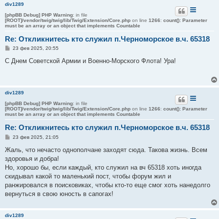
и
div1289
е
[phpBB Debug] PHP Warning
: in file
[ROOT]/vendor/twig/twig/lib/Twig/Extension/Core.php
on line
1266
:
count(): Parameter
must be an array or an object that implements Countable
Re: Откликнитесь кто служил п.Черноморское в.ч. 65318
С
23 фев 2025, 20:55
о
о
С Днем Советской Армии и Военно-Морского Флота! Ура!
б
щ
е
н
и
div1289
е
[phpBB Debug] PHP Warning
: in file
[ROOT]/vendor/twig/twig/lib/Twig/Extension/Core.php
on line
1266
:
count(): Parameter
must be an array or an object that implements Countable
Re: Откликнитесь кто служил п.Черноморское в.ч. 65318
С
23 фев 2025, 21:05
о
о
Жаль, что нечасто однополчане заходят сюда. Такова жизнь. Всем
б
здоровья и добра!
щ
е
Но, хорошо бы, если каждый, кто служил на вч 65318 хоть иногда
н
скидывал какой то маленький пост, чтобы форум жил и
и
е
ранжировался в поисковиках, чтобы кто-то еще смог хоть нанедолго
вернуться в свою юность в сапогах!
div1289