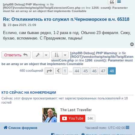
[phpBB Debug] PHP Warning
: in file
[ROOT]/vendor/twig/twig/lib/Twig/Extension/Core.php
on line
1266
:
count(): Parameter
must be an array or an object that implements Countable
Re: Откликнитесь кто служил п.Черноморское в.ч. 65318
С
23 фев 2025, 21:09
о
о
Есличо, сам бываю редко, 1-2 раза в год. Обычно 23 февраля. Сижу,
б
бухаю, вспоминаю. С Праздником, пацаны!
щ
е
н
и
[phpBB Debug] PHP Warning
: in file
е
Ответить
[ROOT]/vendor/twig/twig/lib/Twig/Exten
sion/Core.php
on line
1266
:
count(): Parameter must
be an array or an object that implements Countable
Страница
48
из
48
1
44
45
46
47
48
480 сообщений
Пред.
…
КТО СЕЙЧАС НА КОНФЕРЕНЦИИ
Сейчас этот форум просматривают: нет зарегистрированных пользователей и 18
гостей
Список форумов
Часовой пояс:
UTC+02:00