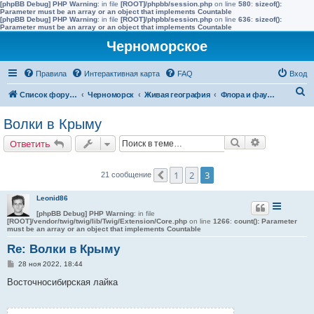
[phpBB Debug] PHP Warning
: in file
[ROOT]/phpbb/session.php
on line
580
:
sizeof():
Parameter must be an array or an object that implements Countable
[phpBB Debug] PHP Warning
: in file
[ROOT]/phpbb/session.php
on line
636
:
sizeof():
Parameter must be an array or an object that implements Countable
Черноморское
Правила
Интерактивная карта
FAQ
Вход
П
Список форумов
Черноморск
Живая география
Флора и фауна полуострова Тарханкут
о
Волки в Крыму
и
Поиск
Расширенн
Ответить
с
к
1
2
3
21 сообщение
Пред.
Leonid86
[phpBB Debug] PHP Warning
: in file
[ROOT]/vendor/twig/twig/lib/Twig/Extension/Core.php
on line
1266
:
count(): Parameter
must be an array or an object that implements Countable
Re: Волки в Крыму
С
28 ноя 2022, 18:44
о
о
Восточносибирская лайка
б
щ
е
н