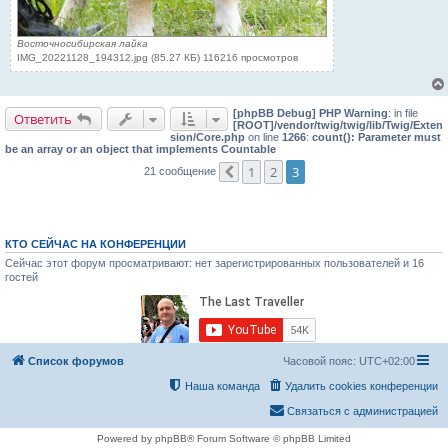
Восточносибирская лайка
IMG_20221128_194312.jpg (85.27 КБ) 116216 просмотров
[phpBB Debug] PHP Warning
: in file
Ответить
[ROOT]/vendor/twig/twig/lib/Twig/Exten
sion/Core.php
on line
1266
:
count(): Parameter must
be an array or an object that implements Countable
1
2
3
21 сообщение
Пред.
КТО СЕЙЧАС НА КОНФЕРЕНЦИИ
Сейчас этот форум просматривают: нет зарегистрированных пользователей и 16
гостей
Список форумов
Часовой пояс:
UTC+02:00
Наша команда
Удалить cookies конференции
Связаться с администрацией
Powered by phpBB® Forum Software © phpBB Limited