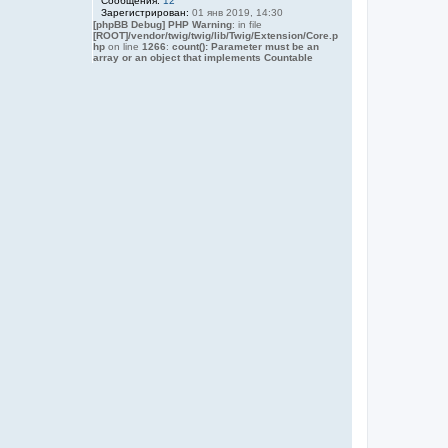
Сообщения:
12
Зарегистрирован:
01 янв 2019, 14:30
[phpBB Debug] PHP Warning
: in file
[ROOT]/vendor/twig/twig/lib/Twig/Extension/Core.p
hp
on line
1266
:
count(): Parameter must be an
array or an object that implements Countable