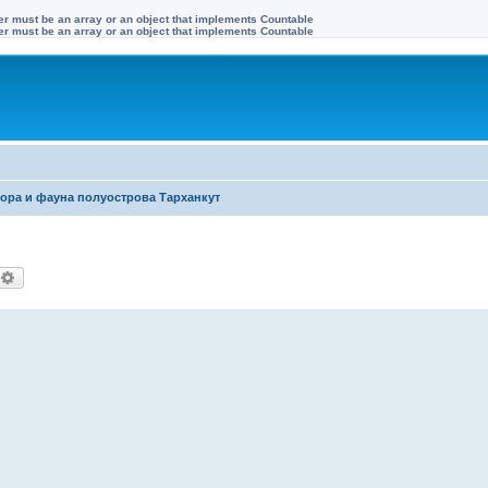
ter must be an array or an object that implements Countable
ter must be an array or an object that implements Countable
ора и фауна полуострова Тарханкут
оиск
Расширенный поиск