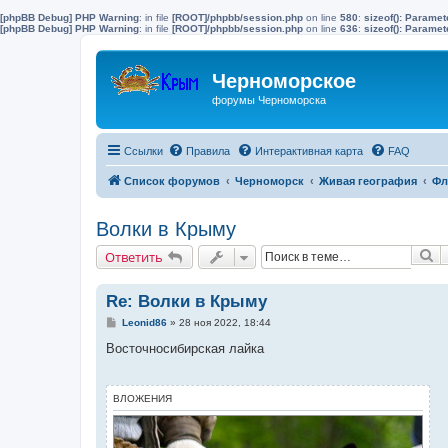
[phpBB Debug] PHP Warning
: in file
[ROOT]/phpbb/session.php
on line
580
:
sizeof(): Parame
[phpBB Debug] PHP Warning
: in file
[ROOT]/phpbb/session.php
on line
636
:
sizeof(): Parame
Черноморское
форумы Черноморска
Ссылки
Правила
Интерактивная карта
FAQ
Список форумов
Черноморск
Живая география
Фл
Волки в Крыму
П
Ответить
Re: Волки в Крыму
С
Leonid86
»
28 ноя 2022, 18:44
о
о
Восточносибирская лайка
б
щ
е
н
ВЛОЖЕНИЯ
и
е