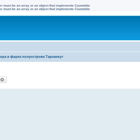
ter must be an array or an object that implements Countable
ter must be an array or an object that implements Countable
ора и фауна полуострова Тарханкут
оиск
Расширенный поиск