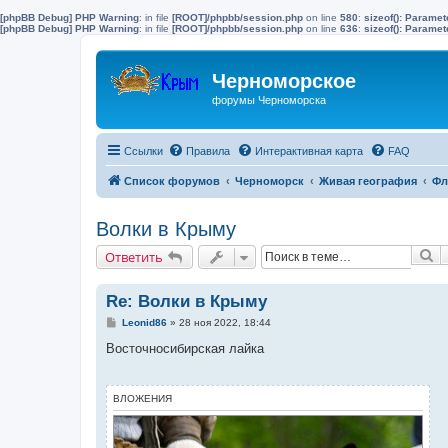
[phpBB Debug] PHP Warning
: in file
[ROOT]/phpbb/session.php
on line
580
:
sizeof(): Parame
[phpBB Debug] PHP Warning
: in file
[ROOT]/phpbb/session.php
on line
636
:
sizeof(): Parame
Черноморское
форумы Черноморска
Ссылки
Правила
Интерактивная карта
FAQ
Список форумов
Черноморск
Живая география
Фл
Волки в Крыму
П
Ответить
Re: Волки в Крыму
С
Leonid86
»
28 ноя 2022, 18:44
о
о
Восточносибирская лайка
б
щ
е
н
ВЛОЖЕНИЯ
и
е