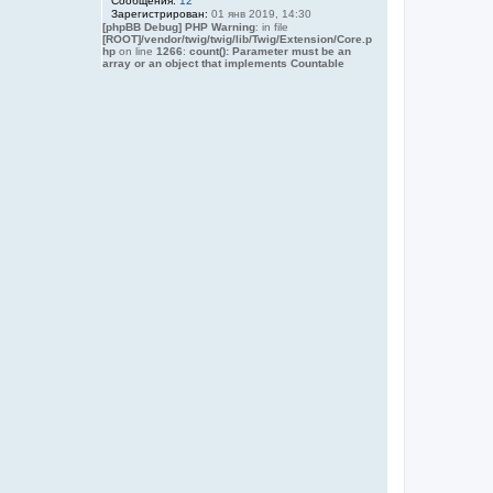
Сообщения:
12
Зарегистрирован:
01 янв 2019, 14:30
[phpBB Debug] PHP Warning
: in file
[ROOT]/vendor/twig/twig/lib/Twig/Extension/Core.p
hp
on line
1266
:
count(): Parameter must be an
array or an object that implements Countable