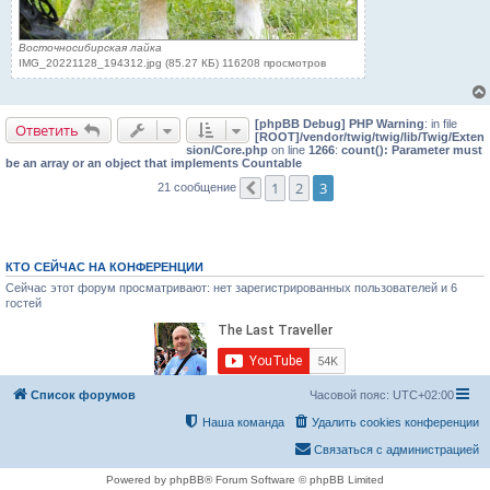
Восточносибирская лайка
IMG_20221128_194312.jpg (85.27 КБ) 116208 просмотров
[phpBB Debug] PHP Warning
: in file
Ответить
[ROOT]/vendor/twig/twig/lib/Twig/Exten
sion/Core.php
on line
1266
:
count(): Parameter must
be an array or an object that implements Countable
1
2
3
21 сообщение
Пред.
КТО СЕЙЧАС НА КОНФЕРЕНЦИИ
Сейчас этот форум просматривают: нет зарегистрированных пользователей и 6
гостей
Список форумов
Часовой пояс:
UTC+02:00
Наша команда
Удалить cookies конференции
Связаться с администрацией
Powered by phpBB® Forum Software © phpBB Limited