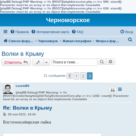
[phpBB Debug] PHP Warning
: in file
[ROOT]/phpbb/session.php
on line
580
:
sizeof():
Parameter must be an array or an object that implements Countable
[phpBB Debug] PHP Warning
: in file
[ROOT]/phpbb/session.php
on line
636
:
sizeof():
Parameter must be an array or an object that implements Countable
Черноморское
Правила
Интерактивная карта
FAQ
Вход
П
Список форумов
Черноморск
Живая география
Флора и фауна полуострова Тарханкут
о
Волки в Крыму
и
Поиск
Расширенн
Ответить
с
к
1
2
3
21 сообщение
Пред.
Leonid86
[phpBB Debug] PHP Warning
: in file
[ROOT]/vendor/twig/twig/lib/Twig/Extension/Core.php
on line
1266
:
count(): Parameter
must be an array or an object that implements Countable
Re: Волки в Крыму
С
28 ноя 2022, 18:44
о
о
Восточносибирская лайка
б
щ
е
н