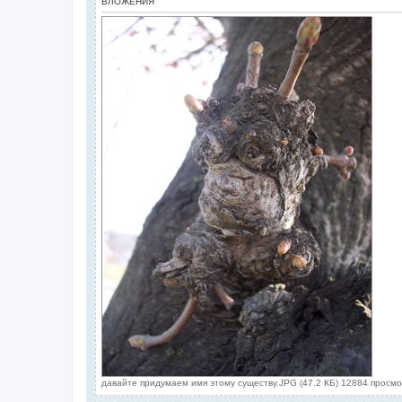
ВЛОЖЕНИЯ
давайте придумаем имя этому существу.JPG (47.2 КБ) 12884 просм