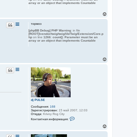
я
ь
array or an object that implements Countable
и
с
н
я
ф
В
к
о
е
н
р
р
м
а
тормоз
а
н
ч
ц
[phpBB Debug] PHP Warning
: in file
у
а
и
[ROOT]/vendor/twig/twig/lib/Twig/Extension/Core.p
т
л
hp
on line
1266
:
count(): Parameter must be an
я
ь
у
array or an object that implements Countable
п
с
о
я
л
ь
к
з
н
В
о
а
в
е
ч
а
р
а
т
н
л
е
у
л
у
т
я
ь
М
а
с
ш
я
а
к
dj PULSE
н
а
Сообщения:
168
ч
Зарегистрирован:
15 май 2007, 12:03
Откуда:
Krivoy Rog City
а
К
л
Контактная информация:
о
у
н
В
т
е
а
р
к