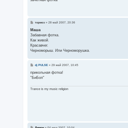
щ
е
н
и
е
С
тормоз
»
28 май 2007, 20:36
о
о
Маша
б
Забавная фотка.
щ
е
Как живой.
н
Красавчег.
и
е
Черноморыш. Или Черноморушка.
С
dj PULSE
»
29 май 2007, 10:45
о
о
прикольная фотка!
б
"БиБоп"
щ
е
н
и
Trance is my music religion
е
С
Димон
»
04 июл 2007, 10:04