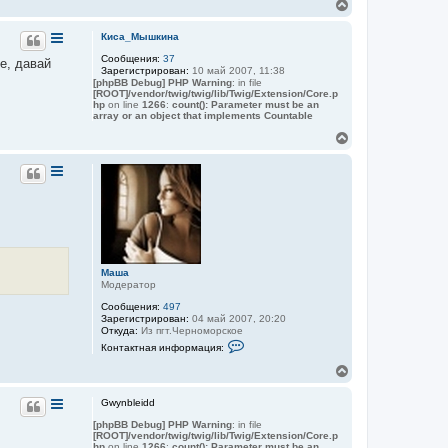
В
е
р
Киса_Мышкина
н
Сообщения:
37
у
е, давай
Зарегистрирован:
10 май 2007, 11:38
т
[phpBB Debug] PHP Warning
: in file
ь
[ROOT]/vendor/twig/twig/lib/Twig/Extension/Core.p
с
hp
on line
1266
:
count(): Parameter must be an
я
array or an object that implements Countable
к
В
н
е
а
р
ч
н
а
у
л
т
у
ь
с
я
к
Маша
н
Модератор
а
ч
Сообщения:
497
а
Зарегистрирован:
04 май 2007, 20:20
Откуда:
Из пгт.Черноморское
л
К
у
Контактная информация:
о
н
В
т
е
а
р
к
Gwynbleidd
н
т
[phpBB Debug] PHP Warning
: in file
у
н
[ROOT]/vendor/twig/twig/lib/Twig/Extension/Core.p
а
т
hp
on line
1266
:
count(): Parameter must be an