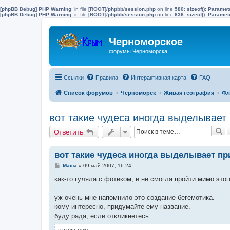
[phpBB Debug] PHP Warning
: in file
[ROOT]/phpbb/session.php
on line
580
:
sizeof(): Parame
[phpBB Debug] PHP Warning
: in file
[ROOT]/phpbb/session.php
on line
636
:
sizeof(): Parame
Черноморское
форумы Черноморска
Ссылки
Правила
Интерактивная карта
FAQ
Список форумов
Черноморск
Живая география
Фл
вот такие чудеса иногда выделывает
П
Ответить
вот такие чудеса иногда выделывает пр
С
Маша
»
09 май 2007, 16:24
о
о
как-то гуляла с фотиком, и не смогла пройти мимо этог
б
щ
е
уж очень мне напомнило это создание бегемотика.
н
кому интересно, придумайте ему название.
и
е
буду рада, если откликнетесь