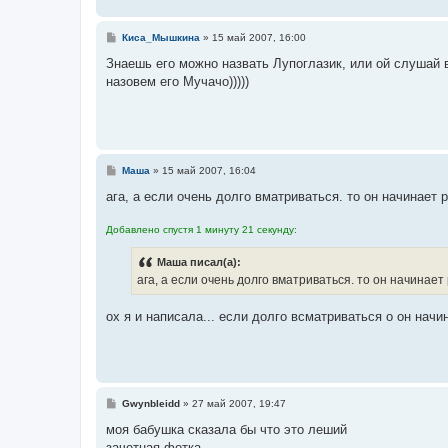
С
Киса_Мышкина
»
15 май 2007, 16:00
о
о
Знаешь его можно назвать Лупоглазик, или ой слушай в
б
назовем его Мучачо)))))
щ
е
н
и
е
С
Маша
»
15 май 2007, 16:04
о
о
ага, а если очень долго вматриваться. то он начинает 
б
щ
Добавлено спустя 1 минуту 21 секунду:
е
н
и
Маша писал(а):
е
ага, а если очень долго вматриваться. то он начинает 
ох я и написала... если долго всматриваться о он начи
С
Gwynbleidd
»
27 май 2007, 19:47
о
о
моя бабушка сказала бы что это леший
б
зачетная фотка