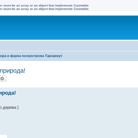
ter must be an array or an object that implements Countable
ter must be an array or an object that implements Countable
ора и фауна полуострова Тарханкут
 природа!
оиск
Расширенный поиск
ирода!
о дерева:)