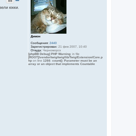
н
т
у
н
вели юкки.
а
т
я
ь
и
с
н
я
ф
к
о
н
р
м
а
Димон
а
ч
ц
Сообщения:
2440
а
и
Зарегистрирован:
21 фев 2007, 10:40
л
я
Откуда:
Черноморск
у
п
[phpBB Debug] PHP Warning
: in file
о
[ROOT]/vendor/twig/twig/lib/Twig/Extension/Core.p
hp
on line
1266
:
count(): Parameter must be an
л
array or an object that implements Countable
ь
з
о
в
а
т
е
л
я
d
j
P
U
L
S
E