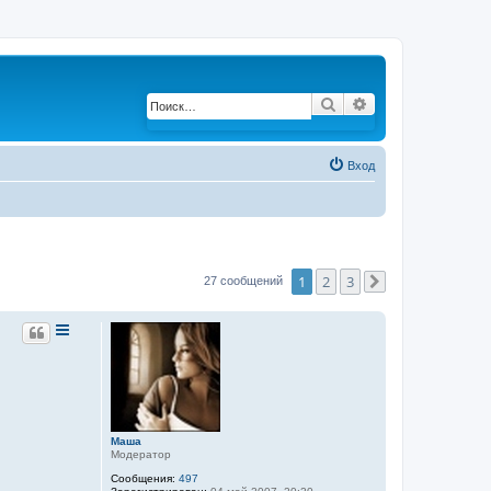
Поиск
Расширенный по
Вход
1
2
3
27 сообщений
След.
Маша
Модератор
Сообщения:
497