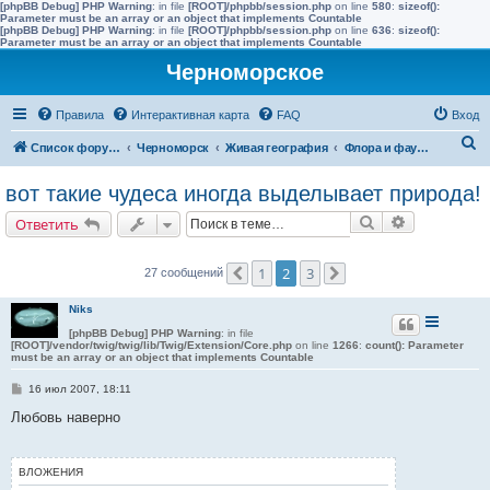
[phpBB Debug] PHP Warning
: in file
[ROOT]/phpbb/session.php
on line
580
:
sizeof():
Parameter must be an array or an object that implements Countable
[phpBB Debug] PHP Warning
: in file
[ROOT]/phpbb/session.php
on line
636
:
sizeof():
Parameter must be an array or an object that implements Countable
Черноморское
Правила
Интерактивная карта
FAQ
Вход
П
Список форумов
Черноморск
Живая география
Флора и фауна полуострова Тарханкут
о
вот такие чудеса иногда выделывает природа!
и
Поиск
Расширенн
Ответить
с
к
1
2
3
27 сообщений
Пред.
След.
Niks
[phpBB Debug] PHP Warning
: in file
[ROOT]/vendor/twig/twig/lib/Twig/Extension/Core.php
on line
1266
:
count(): Parameter
must be an array or an object that implements Countable
С
16 июл 2007, 18:11
о
о
Любовь наверно
б
щ
е
н
ВЛОЖЕНИЯ
и