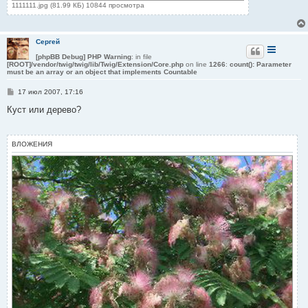
1111111.jpg (81.99 КБ) 10844 просмотра
Сергей
[phpBB Debug] PHP Warning
: in file
[ROOT]/vendor/twig/twig/lib/Twig/Extension/Core.php
on line
1266
:
count(): Parameter
must be an array or an object that implements Countable
С
17 июл 2007, 17:16
о
о
Куст или дерево?
б
щ
е
н
ВЛОЖЕНИЯ
и
е