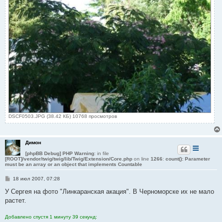
DSCF0503.JPG (38.42 КБ) 10768 просмотров
Димон
[phpBB Debug] PHP Warning
: in file
[ROOT]/vendor/twig/twig/lib/Twig/Extension/Core.php
on line
1266
:
count(): Parameter
must be an array or an object that implements Countable
С
18 июл 2007, 07:28
о
о
У Сергея на фото "Линкаранская акация". В Черноморске их не мало
б
растет.
щ
е
н
Добавлено спустя 1 минуту 39 секунд:
и