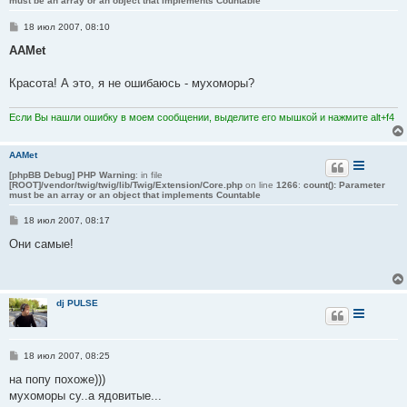
must be an array or an object that implements Countable
С
18 июл 2007, 08:10
о
о
AAMet
б
щ
е
Красота! А это, я не ошибаюсь - мухоморы?
н
и
е
Если Вы нашли ошибку в моем сообщении, выделите его мышкой и нажмите alt+f4
AAMet
[phpBB Debug] PHP Warning
: in file
[ROOT]/vendor/twig/twig/lib/Twig/Extension/Core.php
on line
1266
:
count(): Parameter
must be an array or an object that implements Countable
С
18 июл 2007, 08:17
о
о
Они самые!
б
щ
е
н
и
dj PULSE
е
С
18 июл 2007, 08:25
о
о
на попу похоже)))
б
мухоморы су..а ядовитые...
щ