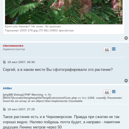
Куст или дерево? Не знаю. Но красиво.
Тарханкут 2005 378.jpg (75 КБ) 10802 просмотра
chernomorsko
Администратор
С
18 июл 2007, 06:36
о
о
Сергей, а в каком месте Вы сфотографировали это растение?
б
щ
е
н
и
AAMet
е
[phpBB Debug] PHP Warning
: in file
[ROOT]/vendor/twig/twig/lib/Twig/Extension/Core.php
on line
1266
:
count(): Parameter
must be an array or an object that implements Countable
С
18 июл 2007, 07:26
о
о
Такое растение есть и в Черноморском. Правда при сжатии не так
б
хорошо видно. Налево пойдешь почта будет, а направо - памятник
щ
е
дедушке Ленину метров через 50