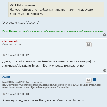
е
AAMet писал(а):
Налево пойдешь почта будет, а направо - памятник дедушке
Ленину метров через 50
Это возле кафе "Ассоль".
Если Вы нашли ошибку в моем сообщении, выделите его мышкой и нажмите alt+f4
chernomorsko
Администратор
С
18 июл 2007, 08:02
о
о
Дима, спасибо, значит это
Альбиция
(ленкоранская акация), по
б
латински Albizzia julibrissin. Вот и определили растение.
щ
е
н
и
AAMet
е
[phpBB Debug] PHP Warning
: in file
[ROOT]/vendor/twig/twig/lib/Twig/Extension/Core.php
on line
1266
:
count(): Parameter
must be an array or an object that implements Countable
С
18 июл 2007, 08:08
о
о
А вот чудо чудесатое из Калужской области за Тарусой.
б
щ