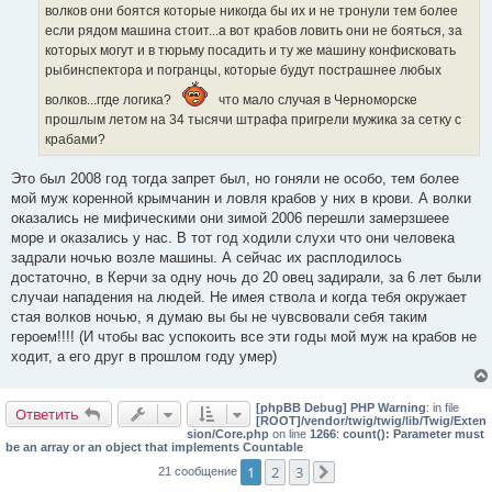
волков они боятся которые никогда бы их и не тронули тем более
и
е
если рядом машина стоит...а вот крабов ловить они не бояться, за
которых могут и в тюрьму посадить и ту же машину конфисковать
рыбинспектора и погранцы, которые будут пострашнее любых
волков...ггде логика?
что мало случая в Черноморске
прошлым летом на 34 тысячи штрафа пригрели мужика за сетку с
крабами?
Это был 2008 год тогда запрет был, но гоняли не особо, тем более
мой муж коренной крымчанин и ловля крабов у них в крови. А волки
оказались не мифическими они зимой 2006 перешли замерзшеее
море и оказались у нас. В тот год ходили слухи что они человека
задрали ночью возле машины. А сейчас их расплодилось
достаточно, в Керчи за одну ночь до 20 овец задирали, за 6 лет были
случаи нападения на людей. Не имея ствола и когда тебя окружает
стая волков ночью, я думаю вы бы не чувсвовали себя таким
героем!!!! (И чтобы вас успокоить все эти годы мой муж на крабов не
ходит, а его друг в прошлом году умер)
[phpBB Debug] PHP Warning
: in file
Ответить
[ROOT]/vendor/twig/twig/lib/Twig/Exten
sion/Core.php
on line
1266
:
count(): Parameter must
be an array or an object that implements Countable
1
2
3
21 сообщение
След.