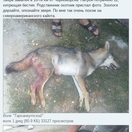
б
хитрющая бестия. Родственник охотник прислал фото. Зоологи
щ
е
дерзайте, опознайте зверя. По мне так очень похож на
н
североамериканского кайота.
и
е
Волк "Тарханкутский"
волк 1.jpeg (80.9 КБ) 33127 просмотров