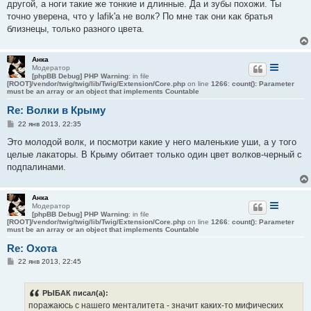
е
другой, а ноги такие же тонкие и длинные. Да и зубы похожи. Ты
н
точно уверена, что у lafik'а не волк? По мне так они как братья
и
е
близнецы, только разного цвета.
Анка
Модератор
[phpBB Debug] PHP Warning
: in file
[ROOT]/vendor/twig/twig/lib/Twig/Extension/Core.php
on line
1266
:
count(): Parameter
must be an array or an object that implements Countable
Re: Волки в Крыму
С
22 янв 2013, 22:35
о
о
Это молодой волк, и посмотри какие у него маленькие уши, а у того
б
целые лакаторы. В Крыму обитает только один цвет волков-черный с
щ
е
подпалинами.
н
и
е
Анка
Модератор
[phpBB Debug] PHP Warning
: in file
[ROOT]/vendor/twig/twig/lib/Twig/Extension/Core.php
on line
1266
:
count(): Parameter
must be an array or an object that implements Countable
Re: Охота
С
22 янв 2013, 22:45
о
о
б
РЫБАК писал(а):
щ
е
поражаюсь с нашего менталитета - значит каких-то мифических
н