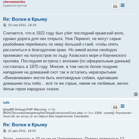
chernomorsko
Администратор
Re: Волки в Крыму
С
23 ноя 2011, 18:18
о
о
Считается, что в 1922 году был убит последний крымский волк,
б
однако дорога для них открыта. Узок Перекоп, не могут серые
щ
е
разбойники перебежать по нему большой стаей, чтобы опять
н
расселиться в благодатном краю. Но зимой волки свободно
и
е
проникают на полуостров по льду Азовского моря и Керченского
пролива. Последняя встреча с волками (по официальным данным)
состоялась в 1975 году. Многие, в том числе более поздние
нападения на домашний скот так и остались нераскрытыми.
«Виновниками» могли быть енотовидные собаки, одичавшие
домашние псы либо... всё те же серые, никем не любимые, вечно
битые герои народных сказок.
lafik
[phpBB Debug] PHP Warning
: in file
[ROOT]/vendor/twig/twig/lib/Twig/Extension/Core.php
on line
1266
:
count(): Parameter
must be an array or an object that implements Countable
Re: Волки в Крыму
С
22 дек 2011, 19:02
о
о
Зверь завален в 10-ти км от Черноморска. Патрон потрачено 12,