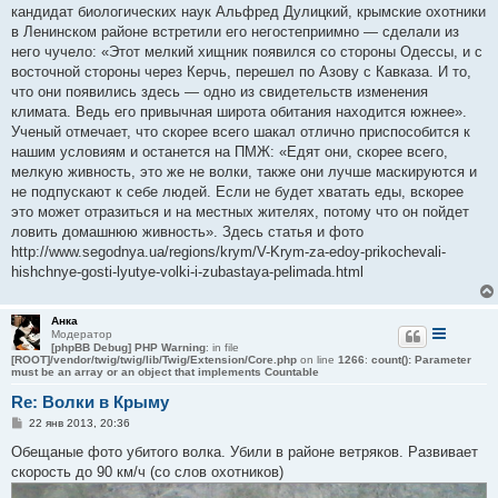
кандидат биологических наук Альфред Дулицкий, крымские охотники
в Ленинском районе встретили его негостеприимно — сделали из
него чучело: «Этот мелкий хищник появился со стороны Одессы, и с
восточной стороны через Керчь, перешел по Азову с Кавказа. И то,
что они появились здесь — одно из свидетельств изменения
климата. Ведь его привычная широта обитания находится южнее».
Ученый отмечает, что скорее всего шакал отлично приспособится к
нашим условиям и останется на ПМЖ: «Едят они, скорее всего,
мелкую живность, это же не волки, также они лучше маскируются и
не подпускают к себе людей. Если не будет хватать еды, вскорее
это может отразиться и на местных жителях, потому что он пойдет
ловить домашнюю живность». Здесь статья и фото
http://www.segodnya.ua/regions/krym/V-Krym-za-edoy-prikochevali-
hishchnye-gosti-lyutye-volki-i-zubastaya-pelimada.html
Анка
Модератор
[phpBB Debug] PHP Warning
: in file
[ROOT]/vendor/twig/twig/lib/Twig/Extension/Core.php
on line
1266
:
count(): Parameter
must be an array or an object that implements Countable
Re: Волки в Крыму
С
22 янв 2013, 20:36
о
о
Обещаные фото убитого волка. Убили в районе ветряков. Развивает
б
скорость до 90 км/ч (со слов охотников)
щ
е