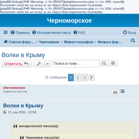
[phpBB Debug] PHP Warning
: in file
[ROOT]/phpbb/session.php
on line
580
:
sizeof():
Parameter must be an array or an object that implements Countable
[phpBB Debug] PHP Warning
: in file
[ROOT]/phpbb/session.php
on line
636
:
sizeof():
Parameter must be an array or an object that implements Countable
Черноморское
Правила
Интерактивная карта
FAQ
Вход
П
Список форумов
Черноморск
Живая география
Флора и фауна полуострова Тарханкут
о
Волки в Крыму
и
Поиск
Расширенн
Ответить
с
к
1
2
3
21 сообщение
След.
chernomorsko
Администратор
Волки в Крыму
С
21 сен 2011, 13:08
о
о
б
annapossovet писал(а):
щ
е
н
Черномор писал(а):
и