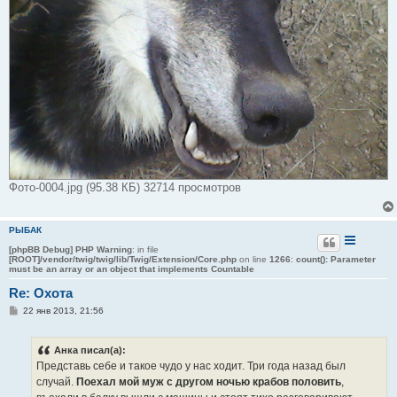
Фото-0004.jpg (95.38 КБ) 32714 просмотров
РЫБАК
[phpBB Debug] PHP Warning
: in file
[ROOT]/vendor/twig/twig/lib/Twig/Extension/Core.php
on line
1266
:
count(): Parameter
must be an array or an object that implements Countable
Re: Охота
С
22 янв 2013, 21:56
о
о
б
Анка писал(а):
щ
е
Представь себе и такое чудо у нас ходит. Три года назад был
н
случай.
Поехал мой муж с другом ночью крабов половить
,
и
е