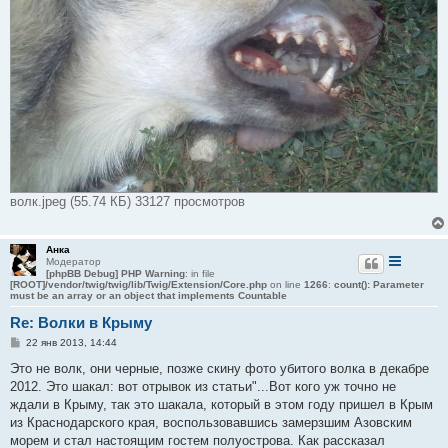
волк.jpeg (55.74 КБ) 33127 просмотров
Анка
Модератор
[phpBB Debug] PHP Warning
: in file
[ROOT]/vendor/twig/twig/lib/Twig/Extension/Core.php
on line
1266
:
count(): Parameter
must be an array or an object that implements Countable
Re: Волки в Крыму
С
22 янв 2013, 14:44
о
о
Это не волк, они черные, позже скину фото убитого волка в декабре
б
2012. Это шакал: вот отрывок из статьи"...Вот кого уж точно не
щ
е
ждали в Крыму, так это шакала, который в этом году пришел в Крым
н
из Краснодарского края, воспользовавшись замерзшим Азовским
и
е
морем и стал настоящим гостем полуострова. Как рассказал