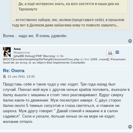
е
Да, а ещё интересно знать, на кого охотятся в наши дни на
Тарханкуте
... естественно зайцев, лис, волков (представьте себе), в прошлом
году вот в Далеком даже кабанчика кому-то повезло завалить...
Волки... надо же. Я очень удивлён.
Анка
Модератор
[phpBB Debug] PHP Warning
: in file
[ROOT]/vendor/twig/twig/lib/Twig/Extension/Core.php
on line
1266
:
count(): Parameter
must be an array or an object that implements Countable
Re: Охота
С
21 сен 2011, 13:32
о
о
Представь себе и такое чудо у нас ходит. Три года назад был
б
случай. Поехал мой муж с другом ночью крабов половить, въехали в
щ
е
балку вышли с машины и стоят тихо разговаривают. Вдруг сверху
н
балки какое-то движение. Муж посмотрел наверх. С двух сторон
и
е
балки около 5 темных силуэтов и глаза светяться, и главное ни
шороха. Муж другу говорит " Давай спиной к машине и в салон
садимся". Сели и уехали, больше ночью он на море не ездит,
желание отпало.