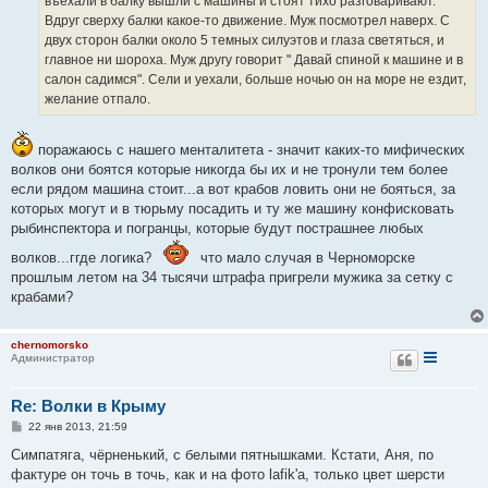
въехали в балку вышли с машины и стоят тихо разговаривают.
Вдруг сверху балки какое-то движение. Муж посмотрел наверх. С
двух сторон балки около 5 темных силуэтов и глаза светяться, и
главное ни шороха. Муж другу говорит " Давай спиной к машине и в
салон садимся". Сели и уехали, больше ночью он на море не ездит,
желание отпало.
поражаюсь с нашего менталитета - значит каких-то мифических
волков они боятся которые никогда бы их и не тронули тем более
если рядом машина стоит...а вот крабов ловить они не бояться, за
которых могут и в тюрьму посадить и ту же машину конфисковать
рыбинспектора и погранцы, которые будут пострашнее любых
волков...ггде логика?
что мало случая в Черноморске
прошлым летом на 34 тысячи штрафа пригрели мужика за сетку с
крабами?
chernomorsko
Администратор
Re: Волки в Крыму
С
22 янв 2013, 21:59
о
о
Симпатяга, чёрненький, с белыми пятнышками. Кстати, Аня, по
б
фактуре он точь в точь, как и на фото lafik'а, только цвет шерсти
щ