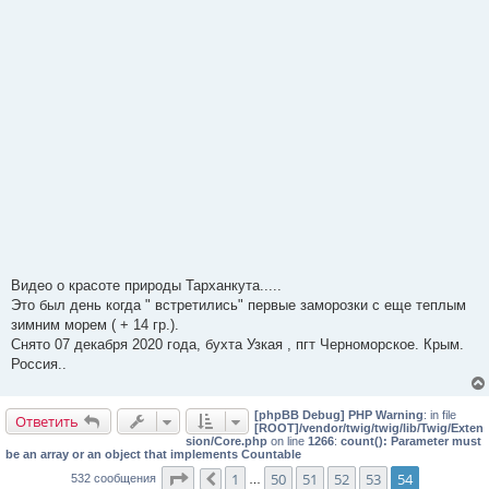
Видео о красоте природы Тарханкута.....
Это был день когда " встретились" первые заморозки с еще теплым
зимним морем ( + 14 гр.).
Снято 07 декабря 2020 года, бухта Узкая , пгт Черноморское. Крым.
Россия..
[phpBB Debug] PHP Warning
: in file
Ответить
[ROOT]/vendor/twig/twig/lib/Twig/Exten
sion/Core.php
on line
1266
:
count(): Parameter must
be an array or an object that implements Countable
Страница
54
из
54
1
50
51
52
53
54
532 сообщения
Пред.
…