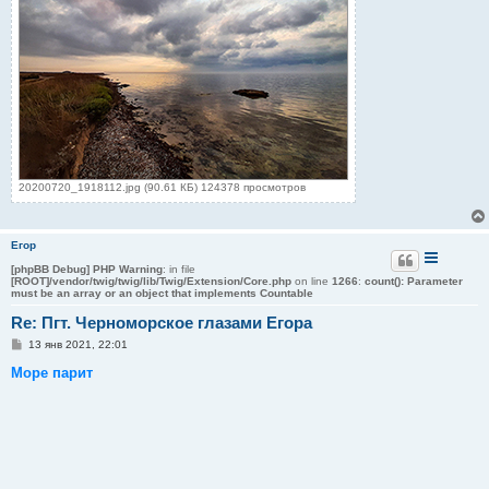
20200720_1918112.jpg (90.61 КБ) 124378 просмотров
Егор
[phpBB Debug] PHP Warning
: in file
[ROOT]/vendor/twig/twig/lib/Twig/Extension/Core.php
on line
1266
:
count(): Parameter
must be an array or an object that implements Countable
Re: Пгт. Черноморское глазами Егора
С
13 янв 2021, 22:01
о
о
Море парит
б
щ
е
н
и
е