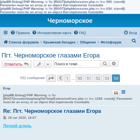
[phpBB Debug] PHP Warning
: in file
[ROOT]/phpbb/session.php
on line
580
:
sizeof():
Parameter must be an array or an object that implements Countable
[phpBB Debug] PHP Warning
: in file
[ROOT]/phpbb/session.php
on line
636
:
sizeof():
Parameter must be an array or an object that implements Countable
Черноморское
Правила
Интерактивная карта
FAQ
Вход
П
Список форумов
Крымская беседка
Общение
Фотофорум
о
Пгт. Черноморское глазами Егора
и
Поиск
Расширенн
Ответить
с
к
Страница
54
из
54
1
50
51
52
53
54
532 сообщения
Пред.
…
Егор
[phpBB Debug] PHP Warning
: in file
[ROOT]/vendor/twig/twig/lib/Twig/Extension/Core.php
on line
1266
:
count(): Parameter
must be an array or an object that implements Countable
Re: Пгт. Черноморское глазами Егора
С
28 окт 2020, 18:07
о
о
Летний штиль
б
щ
е
н