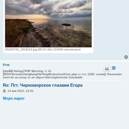
20200720_1918112.jpg (90.61 КБ) 124380 просмотров
Егор
[phpBB Debug] PHP Warning
: in file
[ROOT]/vendor/twig/twig/lib/Twig/Extension/Core.php
on line
1266
:
count(): Parameter
must be an array or an object that implements Countable
Re: Пгт. Черноморское глазами Егора
С
13 янв 2021, 22:01
о
о
Море парит
б
щ
е
н
и
е