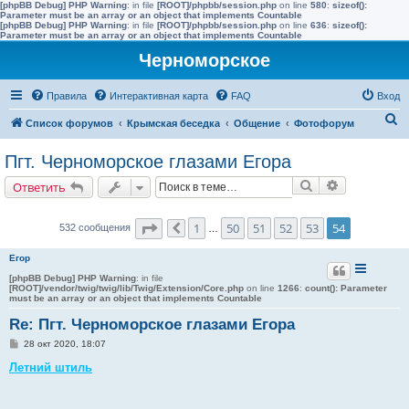
[phpBB Debug] PHP Warning
: in file
[ROOT]/phpbb/session.php
on line
580
:
sizeof():
Parameter must be an array or an object that implements Countable
[phpBB Debug] PHP Warning
: in file
[ROOT]/phpbb/session.php
on line
636
:
sizeof():
Parameter must be an array or an object that implements Countable
Черноморское
Правила
Интерактивная карта
FAQ
Вход
П
Список форумов
Крымская беседка
Общение
Фотофорум
о
Пгт. Черноморское глазами Егора
и
Поиск
Расширенн
Ответить
с
к
Страница
54
из
54
1
50
51
52
53
54
532 сообщения
Пред.
…
Егор
[phpBB Debug] PHP Warning
: in file
[ROOT]/vendor/twig/twig/lib/Twig/Extension/Core.php
on line
1266
:
count(): Parameter
must be an array or an object that implements Countable
Re: Пгт. Черноморское глазами Егора
С
28 окт 2020, 18:07
о
о
Летний штиль
б
щ
е
н