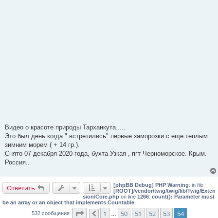
Видео о красоте природы Тарханкута.....
Это был день когда " встретились" первые заморозки с еще теплым
зимним морем ( + 14 гр.).
Снято 07 декабря 2020 года, бухта Узкая , пгт Черноморское. Крым.
Россия..
[phpBB Debug] PHP Warning
: in file
Ответить
[ROOT]/vendor/twig/twig/lib/Twig/Exten
sion/Core.php
on line
1266
:
count(): Parameter must
be an array or an object that implements Countable
Страница
54
из
54
1
50
51
52
53
54
532 сообщения
Пред.
…