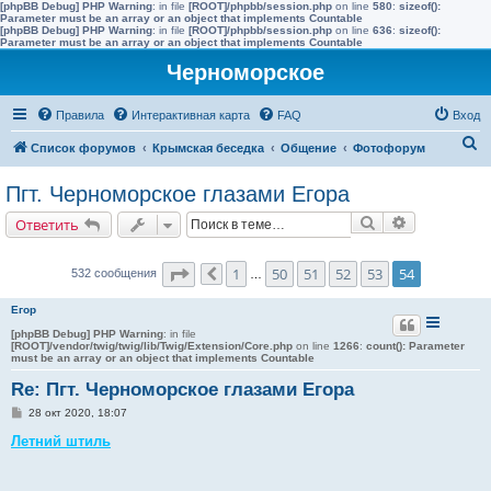
[phpBB Debug] PHP Warning
: in file
[ROOT]/phpbb/session.php
on line
580
:
sizeof():
Parameter must be an array or an object that implements Countable
[phpBB Debug] PHP Warning
: in file
[ROOT]/phpbb/session.php
on line
636
:
sizeof():
Parameter must be an array or an object that implements Countable
Черноморское
Правила
Интерактивная карта
FAQ
Вход
П
Список форумов
Крымская беседка
Общение
Фотофорум
о
Пгт. Черноморское глазами Егора
и
Поиск
Расширенн
Ответить
с
к
Страница
54
из
54
1
50
51
52
53
54
532 сообщения
Пред.
…
Егор
[phpBB Debug] PHP Warning
: in file
[ROOT]/vendor/twig/twig/lib/Twig/Extension/Core.php
on line
1266
:
count(): Parameter
must be an array or an object that implements Countable
Re: Пгт. Черноморское глазами Егора
С
28 окт 2020, 18:07
о
о
Летний штиль
б
щ
е
н