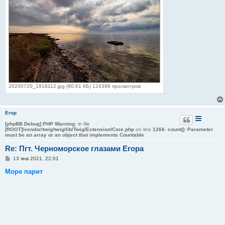
20200720_1918112.jpg (90.61 КБ) 124399 просмотров
Егор
[phpBB Debug] PHP Warning
: in file
[ROOT]/vendor/twig/twig/lib/Twig/Extension/Core.php
on line
1266
:
count(): Parameter
must be an array or an object that implements Countable
Re: Пгт. Черноморское глазами Егора
С
13 янв 2021, 22:01
о
о
Море парит
б
щ
е
н
и
е