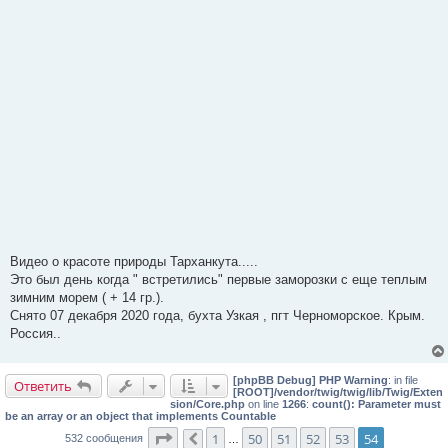
Видео о красоте природы Тарханкута.....
Это был день когда " встретились" первые заморозки с еще теплым
зимним морем ( + 14 гр.).
Снято 07 декабря 2020 года, бухта Узкая , пгт Черноморское. Крым.
Россия..
[phpBB Debug] PHP Warning
: in file
Ответить
[ROOT]/vendor/twig/twig/lib/Twig/Exten
sion/Core.php
on line
1266
:
count(): Parameter must
be an array or an object that implements Countable
Страница
54
из
54
1
50
51
52
53
54
532 сообщения
Пред.
…