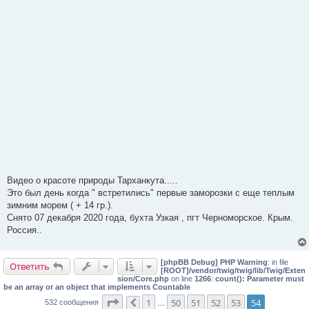
Видео о красоте природы Тарханкута.....
Это был день когда " встретились" первые заморозки с еще теплым
зимним морем ( + 14 гр.).
Снято 07 декабря 2020 года, бухта Узкая , пгт Черноморское. Крым.
Россия..
[phpBB Debug] PHP Warning
: in file
Ответить
[ROOT]/vendor/twig/twig/lib/Twig/Exten
sion/Core.php
on line
1266
:
count(): Parameter must
be an array or an object that implements Countable
Страница
54
из
54
1
50
51
52
53
54
532 сообщения
Пред.
…