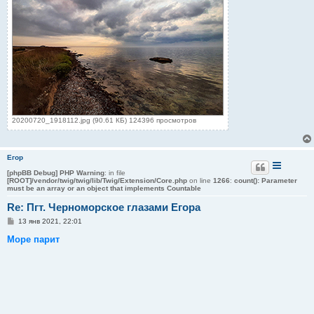
20200720_1918112.jpg (90.61 КБ) 124396 просмотров
Егор
[phpBB Debug] PHP Warning
: in file
[ROOT]/vendor/twig/twig/lib/Twig/Extension/Core.php
on line
1266
:
count(): Parameter
must be an array or an object that implements Countable
Re: Пгт. Черноморское глазами Егора
С
13 янв 2021, 22:01
о
о
Море парит
б
щ
е
н
и
е