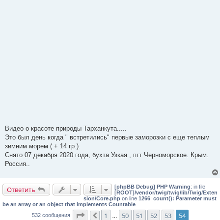
Видео о красоте природы Тарханкута.....
Это был день когда " встретились" первые заморозки с еще теплым
зимним морем ( + 14 гр.).
Снято 07 декабря 2020 года, бухта Узкая , пгт Черноморское. Крым.
Россия..
[phpBB Debug] PHP Warning
: in file
Ответить
[ROOT]/vendor/twig/twig/lib/Twig/Exten
sion/Core.php
on line
1266
:
count(): Parameter must
be an array or an object that implements Countable
Страница
54
из
54
1
50
51
52
53
54
532 сообщения
Пред.
…