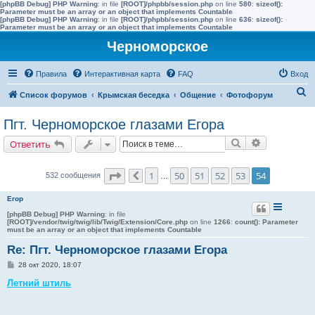
[phpBB Debug] PHP Warning
: in file
[ROOT]/phpbb/session.php
on line
580
:
sizeof():
Parameter must be an array or an object that implements Countable
[phpBB Debug] PHP Warning
: in file
[ROOT]/phpbb/session.php
on line
636
:
sizeof():
Parameter must be an array or an object that implements Countable
Черноморское
Правила
Интерактивная карта
FAQ
Вход
П
Список форумов
Крымская беседка
Общение
Фотофорум
о
Пгт. Черноморское глазами Егора
и
Поиск
Расширенн
Ответить
с
к
Страница
54
из
54
1
50
51
52
53
54
532 сообщения
Пред.
…
Егор
[phpBB Debug] PHP Warning
: in file
[ROOT]/vendor/twig/twig/lib/Twig/Extension/Core.php
on line
1266
:
count(): Parameter
must be an array or an object that implements Countable
Re: Пгт. Черноморское глазами Егора
С
28 окт 2020, 18:07
о
о
Летний штиль
б
щ
е
н