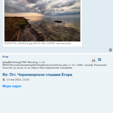
20200720_1918112.jpg (90.61 КБ) 124397 просмотров
Егор
[phpBB Debug] PHP Warning
: in file
[ROOT]/vendor/twig/twig/lib/Twig/Extension/Core.php
on line
1266
:
count(): Parameter
must be an array or an object that implements Countable
Re: Пгт. Черноморское глазами Егора
С
13 янв 2021, 22:01
о
о
Море парит
б
щ
е
н
и
е