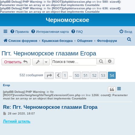
[phpBB Debug] PHP Warning
: in file
[ROOT]/phpbb/session.php
on line
580
:
sizeof():
Parameter must be an array or an object that implements Countable
[phpBB Debug] PHP Warning
: in file
[ROOT]/phpbb/session.php
on line
636
:
sizeof():
Parameter must be an array or an object that implements Countable
Черноморское
Правила
Интерактивная карта
FAQ
Вход
П
Список форумов
Крымская беседка
Общение
Фотофорум
о
Пгт. Черноморское глазами Егора
и
Поиск
Расширенн
Ответить
с
к
Страница
54
из
54
1
50
51
52
53
54
532 сообщения
Пред.
…
Егор
[phpBB Debug] PHP Warning
: in file
[ROOT]/vendor/twig/twig/lib/Twig/Extension/Core.php
on line
1266
:
count(): Parameter
must be an array or an object that implements Countable
Re: Пгт. Черноморское глазами Егора
С
28 окт 2020, 18:07
о
о
Летний штиль
б
щ
е
н