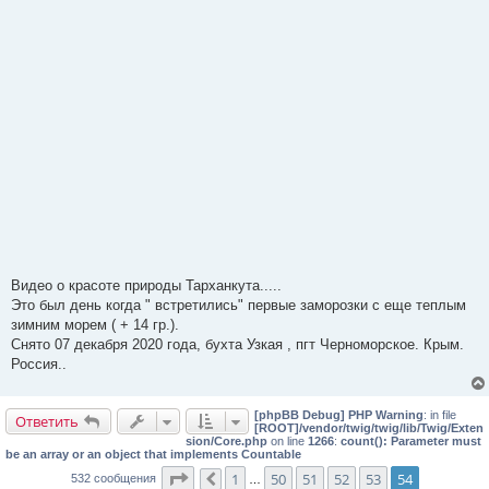
Видео о красоте природы Тарханкута.....
Это был день когда " встретились" первые заморозки с еще теплым
зимним морем ( + 14 гр.).
Снято 07 декабря 2020 года, бухта Узкая , пгт Черноморское. Крым.
Россия..
[phpBB Debug] PHP Warning
: in file
Ответить
[ROOT]/vendor/twig/twig/lib/Twig/Exten
sion/Core.php
on line
1266
:
count(): Parameter must
be an array or an object that implements Countable
Страница
54
из
54
1
50
51
52
53
54
532 сообщения
Пред.
…