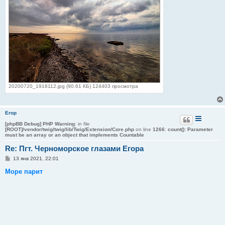
20200720_1918112.jpg (90.61 КБ) 124403 просмотра
Егор
[phpBB Debug] PHP Warning
: in file
[ROOT]/vendor/twig/twig/lib/Twig/Extension/Core.php
on line
1266
:
count(): Parameter
must be an array or an object that implements Countable
Re: Пгт. Черноморское глазами Егора
С
13 янв 2021, 22:01
о
о
Море парит
б
щ
е
н
и
е