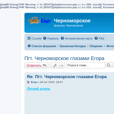
[phpBB Debug] PHP Warning
: in file
[ROOT]/phpbb/session.php
on line
580
:
sizeof(): Parame
[phpBB Debug] PHP Warning
: in file
[ROOT]/phpbb/session.php
on line
636
:
sizeof(): Parame
Черноморское
форумы Черноморска
Ссылки
Правила
Интерактивная карта
FAQ
Список форумов
Крымская беседка
Общение
Фото
Пгт. Черноморское глазами Егора
П
Ответить
Re: Пгт. Черноморское глазами Егора
С
Егор
»
28 окт 2020, 18:07
о
о
Летний штиль
б
щ
е
н
и
е