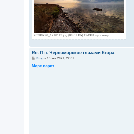
20200720_1918112.jpg (90.61 КБ) 124381 просмотр
Re: Пгт. Черноморское глазами Егора
С
Егор
»
13 янв 2021, 22:01
о
о
Море парит
б
щ
е
н
и
е