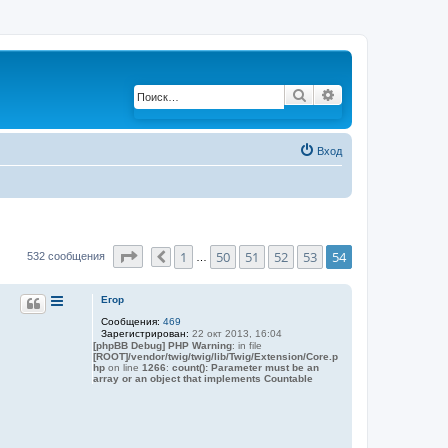
Поиск
Расширенный по
Вход
Страница
54
из
54
1
50
51
52
53
54
532 сообщения
Пред.
…
Егор
Сообщения:
469
Зарегистрирован:
22 окт 2013, 16:04
[phpBB Debug] PHP Warning
: in file
[ROOT]/vendor/twig/twig/lib/Twig/Extension/Core.p
hp
on line
1266
:
count(): Parameter must be an
array or an object that implements Countable