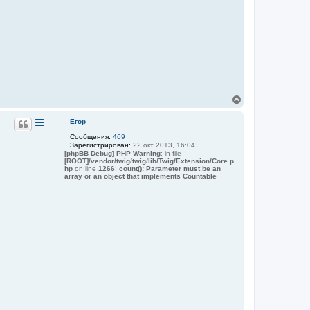
В
е
р
Егор
н
Сообщения:
469
у
Зарегистрирован:
22 окт 2013, 16:04
т
[phpBB Debug] PHP Warning
: in file
ь
[ROOT]/vendor/twig/twig/lib/Twig/Extension/Core.p
с
hp
on line
1266
:
count(): Parameter must be an
я
array or an object that implements Countable
к
н
а
ч
а
л
у