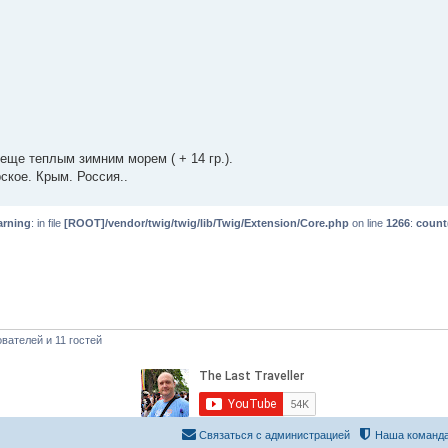
 еще теплым зимним морем ( + 14 гр.).
рское. Крым. Россия..
rning
: in file
[ROOT]/vendor/twig/twig/lib/Twig/Extension/Core.php
on line
1266
:
count
вателей и 11 гостей
Связаться с администрацией
Наша команд