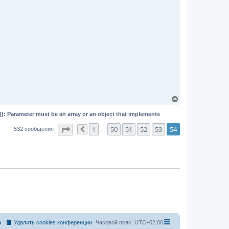
В
е
р
(): Parameter must be an array or an object that implements
н
у
Страница
54
из
54
1
50
51
52
53
54
532 сообщения
Пред.
…
т
ь
с
я
к
н
а
ч
а
л
у
а
Удалить cookies конференции
Часовой пояс:
UTC+02:00